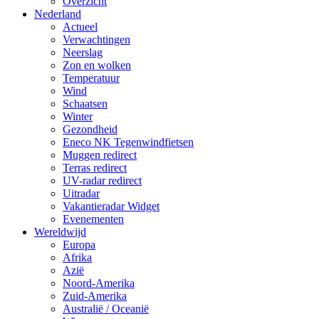
Overzicht
Nederland
Actueel
Verwachtingen
Neerslag
Zon en wolken
Temperatuur
Wind
Schaatsen
Winter
Gezondheid
Eneco NK Tegenwindfietsen
Muggen redirect
Terras redirect
UV-radar redirect
Uitradar
Vakantieradar Widget
Evenementen
Wereldwijd
Europa
Afrika
Azië
Noord-Amerika
Zuid-Amerika
Australië / Oceanië