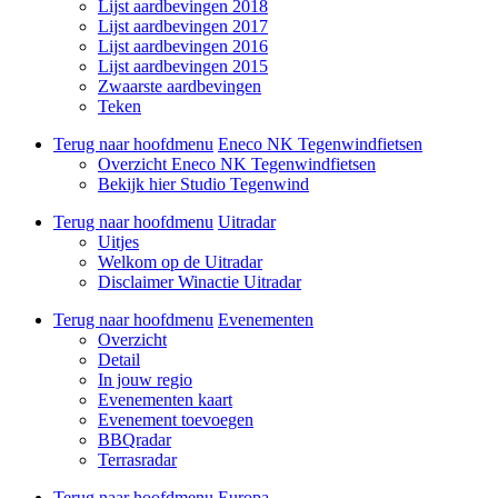
Lijst aardbevingen 2018
Lijst aardbevingen 2017
Lijst aardbevingen 2016
Lijst aardbevingen 2015
Zwaarste aardbevingen
Teken
Terug naar hoofdmenu
Eneco NK Tegenwindfietsen
Overzicht Eneco NK Tegenwindfietsen
Bekijk hier Studio Tegenwind
Terug naar hoofdmenu
Uitradar
Uitjes
Welkom op de Uitradar
Disclaimer Winactie Uitradar
Terug naar hoofdmenu
Evenementen
Overzicht
Detail
In jouw regio
Evenementen kaart
Evenement toevoegen
BBQradar
Terrasradar
Terug naar hoofdmenu
Europa