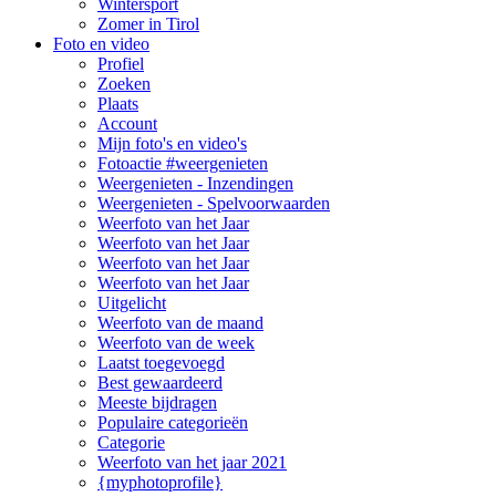
Wintersport
Zomer in Tirol
Foto en video
Profiel
Zoeken
Plaats
Account
Mijn foto's en video's
Fotoactie #weergenieten
Weergenieten - Inzendingen
Weergenieten - Spelvoorwaarden
Weerfoto van het Jaar
Weerfoto van het Jaar
Weerfoto van het Jaar
Weerfoto van het Jaar
Uitgelicht
Weerfoto van de maand
Weerfoto van de week
Laatst toegevoegd
Best gewaardeerd
Meeste bijdragen
Populaire categorieën
Categorie
Weerfoto van het jaar 2021
{myphotoprofile}