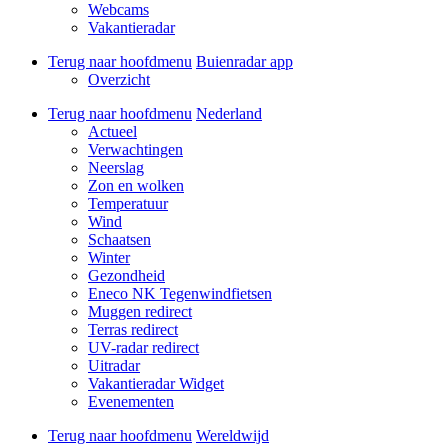
Webcams
Vakantieradar
Terug naar hoofdmenu
Buienradar app
Overzicht
Terug naar hoofdmenu
Nederland
Actueel
Verwachtingen
Neerslag
Zon en wolken
Temperatuur
Wind
Schaatsen
Winter
Gezondheid
Eneco NK Tegenwindfietsen
Muggen redirect
Terras redirect
UV-radar redirect
Uitradar
Vakantieradar Widget
Evenementen
Terug naar hoofdmenu
Wereldwijd