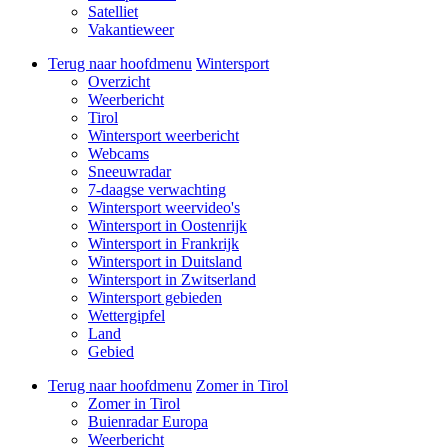
Satelliet
Vakantieweer
Terug naar hoofdmenu
Wintersport
Overzicht
Weerbericht
Tirol
Wintersport weerbericht
Webcams
Sneeuwradar
7-daagse verwachting
Wintersport weervideo's
Wintersport in Oostenrijk
Wintersport in Frankrijk
Wintersport in Duitsland
Wintersport in Zwitserland
Wintersport gebieden
Wettergipfel
Land
Gebied
Terug naar hoofdmenu
Zomer in Tirol
Zomer in Tirol
Buienradar Europa
Weerbericht