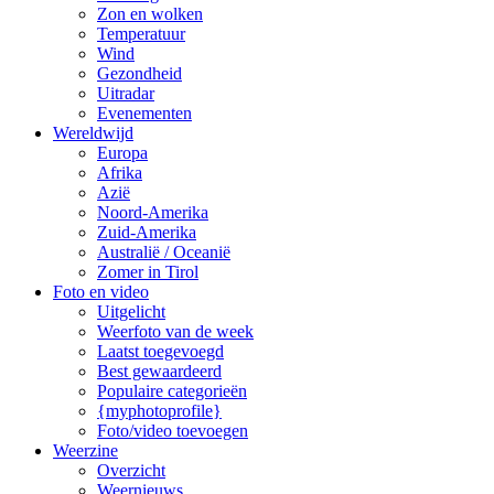
Zon en wolken
Temperatuur
Wind
Gezondheid
Uitradar
Evenementen
Wereldwijd
Europa
Afrika
Azië
Noord-Amerika
Zuid-Amerika
Australië / Oceanië
Zomer in Tirol
Foto en video
Uitgelicht
Weerfoto van de week
Laatst toegevoegd
Best gewaardeerd
Populaire categorieën
{myphotoprofile}
Foto/video toevoegen
Weerzine
Overzicht
Weernieuws