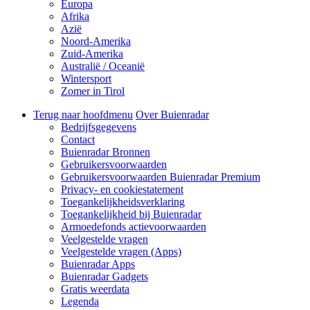
Europa
Afrika
Azië
Noord-Amerika
Zuid-Amerika
Australië / Oceanië
Wintersport
Zomer in Tirol
Terug naar hoofdmenu
Over Buienradar
Bedrijfsgegevens
Contact
Buienradar Bronnen
Gebruikersvoorwaarden
Gebruikersvoorwaarden Buienradar Premium
Privacy- en cookiestatement
Toegankelijkheidsverklaring
Toegankelijkheid bij Buienradar
Armoedefonds actievoorwaarden
Veelgestelde vragen
Veelgestelde vragen (Apps)
Buienradar Apps
Buienradar Gadgets
Gratis weerdata
Legenda