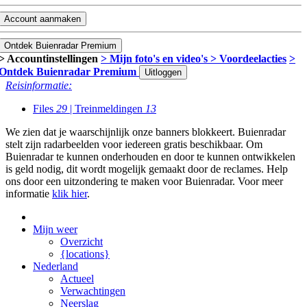
Account aanmaken
Ontdek Buienradar Premium
> Accountinstellingen
> Mijn foto's en video's
> Voordeelacties
>
Ontdek Buienradar Premium
Uitloggen
Reisinformatie:
Files
29
| Treinmeldingen
13
We zien dat je waarschijnlijk onze banners blokkeert. Buienradar
stelt zijn radarbeelden voor iedereen gratis beschikbaar. Om
Buienradar te kunnen onderhouden en door te kunnen ontwikkelen
is geld nodig, dit wordt mogelijk gemaakt door de reclames. Help
ons door een uitzondering te maken voor Buienradar. Voor meer
informatie
klik hier
.
Mijn weer
Overzicht
{locations}
Nederland
Actueel
Verwachtingen
Neerslag