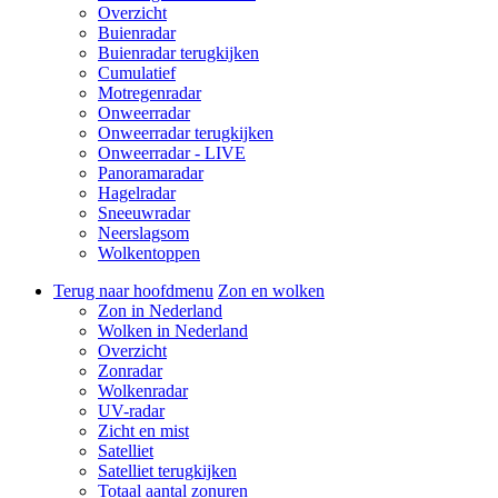
Overzicht
Buienradar
Buienradar terugkijken
Cumulatief
Motregenradar
Onweerradar
Onweerradar terugkijken
Onweerradar - LIVE
Panoramaradar
Hagelradar
Sneeuwradar
Neerslagsom
Wolkentoppen
Terug naar hoofdmenu
Zon en wolken
Zon in Nederland
Wolken in Nederland
Overzicht
Zonradar
Wolkenradar
UV-radar
Zicht en mist
Satelliet
Satelliet terugkijken
Totaal aantal zonuren