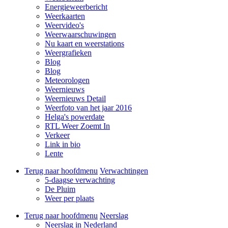
Energieweerbericht
Weerkaarten
Weervideo's
Weerwaarschuwingen
Nu kaart en weerstations
Weergrafieken
Blog
Blog
Meteorologen
Weernieuws
Weernieuws Detail
Weerfoto van het jaar 2016
Helga's powerdate
RTL Weer Zoemt In
Verkeer
Link in bio
Lente
Terug naar hoofdmenu
Verwachtingen
5-daagse verwachting
De Pluim
Weer per plaats
Terug naar hoofdmenu
Neerslag
Neerslag in Nederland