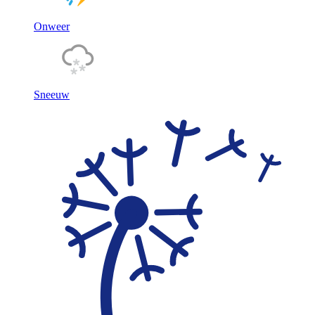
Onweer
Sneeuw