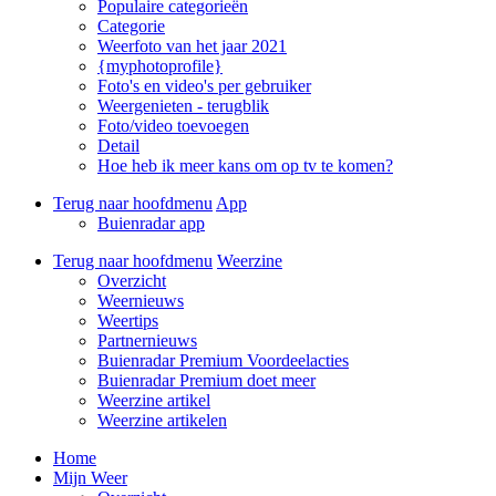
Populaire categorieën
Categorie
Weerfoto van het jaar 2021
{myphotoprofile}
Foto's en video's per gebruiker
Weergenieten - terugblik
Foto/video toevoegen
Detail
Hoe heb ik meer kans om op tv te komen?
Terug naar hoofdmenu
App
Buienradar app
Terug naar hoofdmenu
Weerzine
Overzicht
Weernieuws
Weertips
Partnernieuws
Buienradar Premium Voordeelacties
Buienradar Premium doet meer
Weerzine artikel
Weerzine artikelen
Home
Mijn Weer