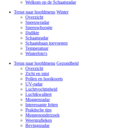
Welkom op de Schaatsradar
Terug naar hoofdmenu
Winter
Overzicht
Sneeuwradar
Sneeuwhoogte
IJsdikte
Schaatsradar
Schaatsbaan toevoegen
Temperatuur
Winterfoto's
Terug naar hoofdmenu
Gezondheid
Overzicht
Zicht en mist
Pollen en hooikoorts
UV-radar
Luchtvochtigheid
Luchtkwaliteit
Muggenradar
Interessante feiten
Praktische tips
Muggenonderzoek
Weergrafieken
Bevingsradar