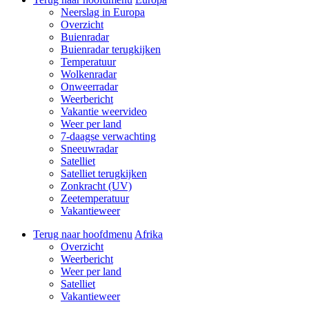
Neerslag in Europa
Overzicht
Buienradar
Buienradar terugkijken
Temperatuur
Wolkenradar
Onweerradar
Weerbericht
Vakantie weervideo
Weer per land
7-daagse verwachting
Sneeuwradar
Satelliet
Satelliet terugkijken
Zonkracht (UV)
Zeetemperatuur
Vakantieweer
Terug naar hoofdmenu
Afrika
Overzicht
Weerbericht
Weer per land
Satelliet
Vakantieweer