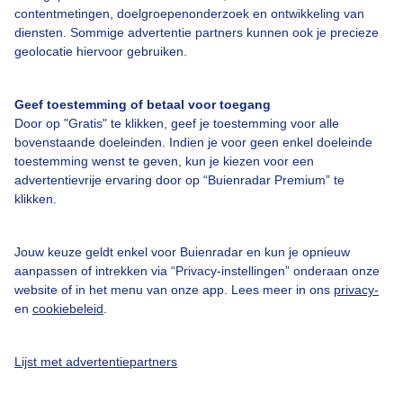
contentmetingen, doelgroepenonderzoek en ontwikkeling van
Veelgestelde vragen
diensten. Sommige advertentie partners kunnen ook je precieze
Contact
geolocatie hiervoor gebruiken.
Toegankelijkheid
Geef toestemming of betaal voor toegang
Gebruikersvoorwaarden
Door op "Gratis" te klikken, geef je toestemming voor alle
Adverteren
bovenstaande doeleinden. Indien je voor geen enkel doeleinde
toestemming wenst te geven, kun je kiezen voor een
Buienradar Team
advertentievrije ervaring door op “Buienradar Premium” te
klikken.
Privacy beleid
Cookie beleid
Jouw keuze geldt enkel voor Buienradar en kun je opnieuw
Privacy instellingen
aanpassen of intrekken via “Privacy-instellingen” onderaan onze
website of in het menu van onze app. Lees meer in ons
privacy-
Gratis weerdata
en
cookiebeleid
.
@BuienradarNL
Lijst met advertentiepartners
Buienradar
Buienradar