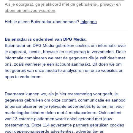
Als je doorgaat, ga je akkoord met de
gebruikers-
,
privacy-
en
Klik
hier
om dit aan te passen
abonnementsvoorwaarden
.
Heb je al een Buienradar-abonnement?
Inloggen
Bekijk slideshow
Buienradar is onderdeel van DPG Media.
Buienradar en DPG Media gebruiken cookies om informatie over
je apparaat, locatie, browser en surfgedrag te verzamelen. Deze
informatie combineren we met de gegevens die je zelf deelt met
ons, zoals wanneer je een account aanmaakt. Dit doen we om
Een moment geduld aub...
het gebruik van onze media te analyseren en onze websites en
apps te verbeteren.
Daarnaast kunnen we, als je hier toestemming voor geeft, je
gegevens gebruiken om onze content, communicatie en aanbod
te personaliseren en je relevante advertenties te tonen, en voor
Over Buienradar
marketingdoeleinden delen met 4 mediapartners. Ook content
van 13 externe platformen wordt enkel getoond met jouw
toestemming. Onze 114 advertentie partners gebruiken cookies
Bedrijfsgegevens
voor gepersonaliseerde advertenties, advertentie- en