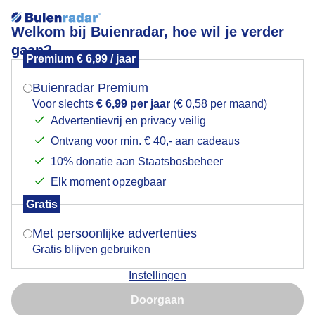
Welkom bij Buienradar, hoe wil je verder
gaan?
Premium € 6,99 / jaar
Mogen we je locatie gebruiken voor het
Opklaringen
weer?
Buienradar Premium
Voor slechts
€ 6,99 per jaar
(€ 0,58 per maand)
Advertentievrij en privacy veilig
Ontvang voor min. € 40,- aan cadeaus
Indien je hier nog geen akkoord op hebt gegeven,
verschijnt er zo een pop-up uit je browser waarin
10% donatie aan Staatsbosbeheer
deze toestemming gevraagd wordt.
Elk moment opzegbaar
Gratis
Is goed, toon de popup
Met persoonlijke advertenties
Gratis blijven gebruiken
Instellingen
Nu niet, misschien later
Door: Ton Wesselius
Gemaakt: 13-06-2026, 42x bekeken
Doorgaan
Gebruik je Safari en wil je niet elke dag deze pop-up zien?