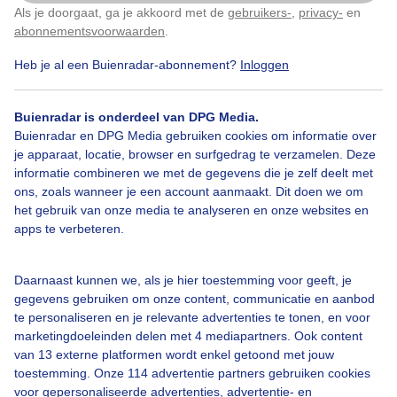
Als je doorgaat, ga je akkoord met de
gebruikers-
,
privacy-
en
Klik
hier
om dit aan te passen
abonnementsvoorwaarden
.
Door: Jannie Lukasse Fongers
Gemaakt: 13-06-2026, 22x bekeken
Heb je al een Buienradar-abonnement?
Inloggen
Buienradar is onderdeel van DPG Media.
Buienradar en DPG Media gebruiken cookies om informatie over
je apparaat, locatie, browser en surfgedrag te verzamelen. Deze
Bekijk slideshow
informatie combineren we met de gegevens die je zelf deelt met
ons, zoals wanneer je een account aanmaakt. Dit doen we om
het gebruik van onze media te analyseren en onze websites en
apps te verbeteren.
Daarnaast kunnen we, als je hier toestemming voor geeft, je
Een moment geduld aub...
gegevens gebruiken om onze content, communicatie en aanbod
te personaliseren en je relevante advertenties te tonen, en voor
marketingdoeleinden delen met 4 mediapartners. Ook content
van 13 externe platformen wordt enkel getoond met jouw
toestemming. Onze 114 advertentie partners gebruiken cookies
voor gepersonaliseerde advertenties, advertentie- en