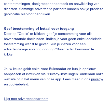
contentmetingen, doelgroepenonderzoek en ontwikkeling van
Over Buienradar
diensten. Sommige advertentie partners kunnen ook je precieze
geolocatie hiervoor gebruiken.
Bedrijfsgegevens
Geef toestemming of betaal voor toegang
Veelgestelde vragen
Door op "Gratis" te klikken, geef je toestemming voor alle
Contact
bovenstaande doeleinden. Indien je voor geen enkel doeleinde
toestemming wenst te geven, kun je kiezen voor een
Toegankelijkheid
advertentievrije ervaring door op “Buienradar Premium” te
Gebruikersvoorwaarden
klikken.
Adverteren
Jouw keuze geldt enkel voor Buienradar en kun je opnieuw
Buienradar Team
aanpassen of intrekken via “Privacy-instellingen” onderaan onze
website of in het menu van onze app. Lees meer in ons
privacy-
Privacy beleid
en
cookiebeleid
.
Cookie beleid
Privacy instellingen
Lijst met advertentiepartners
Gratis weerdata