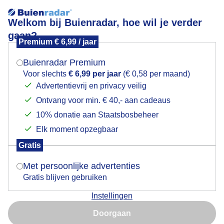
Welkom bij Buienradar, hoe wil je verder
gaan?
Premium € 6,99 / jaar
Mogen we je locatie gebruiken voor het
WOLKENLUCHT ZONNETJE REFLECTIE PARK
weer?
WOGNUM NH 13 JUNI
Buienradar Premium
Voor slechts
€ 6,99 per jaar
(€ 0,58 per maand)
Advertentievrij en privacy veilig
Ontvang voor min. € 40,- aan cadeaus
Indien je hier nog geen akkoord op hebt gegeven,
verschijnt er zo een pop-up uit je browser waarin
10% donatie aan Staatsbosbeheer
deze toestemming gevraagd wordt.
Elk moment opzegbaar
Gratis
Is goed, toon de popup
Met persoonlijke advertenties
Gratis blijven gebruiken
Instellingen
Nu niet, misschien later
Doorgaan
Gebruik je Safari en wil je niet elke dag deze pop-up zien?