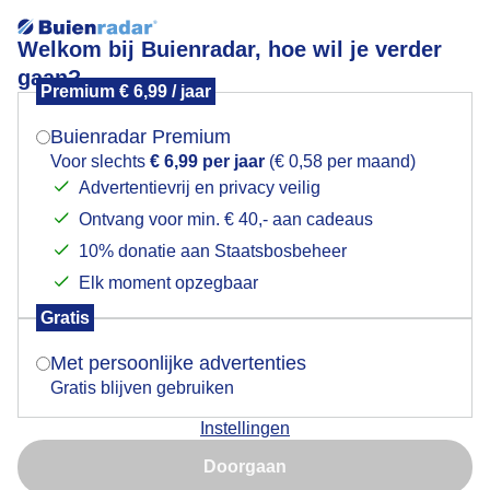
Welkom bij Buienradar, hoe wil je verder
gaan?
Premium € 6,99 / jaar
Mogen we je locatie gebruiken voor het
Lucht soms best grijs
weer?
Buienradar Premium
Voor slechts
€ 6,99 per jaar
(€ 0,58 per maand)
Advertentievrij en privacy veilig
Ontvang voor min. € 40,- aan cadeaus
Indien je hier nog geen akkoord op hebt gegeven,
verschijnt er zo een pop-up uit je browser waarin
10% donatie aan Staatsbosbeheer
deze toestemming gevraagd wordt.
Elk moment opzegbaar
Gratis
Is goed, toon de popup
Met persoonlijke advertenties
Gratis blijven gebruiken
Het blijft blij licht gespetter soms maar de bewolking
is flink grijs hier.
Instellingen
Nu niet, misschien later
Doorgaan
Door: Gerard Boukes
Gemaakt: 13-06-2026, 41x bekeken
Gebruik je Safari en wil je niet elke dag deze pop-up zien?