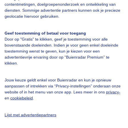
contentmetingen, doelgroepenonderzoek en ontwikkeling van
diensten. Sommige advertentie partners kunnen ook je precieze
Bedrijfsgegevens
geolocatie hiervoor gebruiken.
Veelgestelde vragen
Geef toestemming of betaal voor toegang
Contact
Door op "Gratis" te klikken, geef je toestemming voor alle
bovenstaande doeleinden. Indien je voor geen enkel doeleinde
Toegankelijkheid
toestemming wenst te geven, kun je kiezen voor een
Gebruikersvoorwaarden
advertentievrije ervaring door op “Buienradar Premium” te
klikken.
Adverteren
Buienradar Team
Jouw keuze geldt enkel voor Buienradar en kun je opnieuw
Privacy beleid
aanpassen of intrekken via “Privacy-instellingen” onderaan onze
website of in het menu van onze app. Lees meer in ons
privacy-
Cookie beleid
en
cookiebeleid
.
Privacy instellingen
Gratis weerdata
Lijst met advertentiepartners
@BuienradarNL