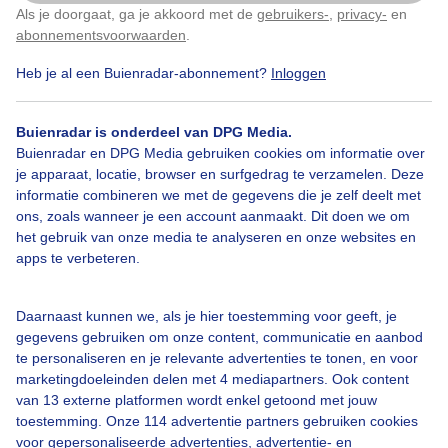
Als je doorgaat, ga je akkoord met de
gebruikers-
,
privacy-
en
Klik
hier
om dit aan te passen
abonnementsvoorwaarden
.
Heb je al een Buienradar-abonnement?
Inloggen
Wolken
Buienradar is onderdeel van DPG Media.
Buienradar en DPG Media gebruiken cookies om informatie over
Bekijk slideshow
je apparaat, locatie, browser en surfgedrag te verzamelen. Deze
informatie combineren we met de gegevens die je zelf deelt met
ons, zoals wanneer je een account aanmaakt. Dit doen we om
het gebruik van onze media te analyseren en onze websites en
apps te verbeteren.
Een moment geduld aub...
Daarnaast kunnen we, als je hier toestemming voor geeft, je
gegevens gebruiken om onze content, communicatie en aanbod
te personaliseren en je relevante advertenties te tonen, en voor
marketingdoeleinden delen met 4 mediapartners. Ook content
van 13 externe platformen wordt enkel getoond met jouw
toestemming. Onze 114 advertentie partners gebruiken cookies
voor gepersonaliseerde advertenties, advertentie- en
Over Buienradar