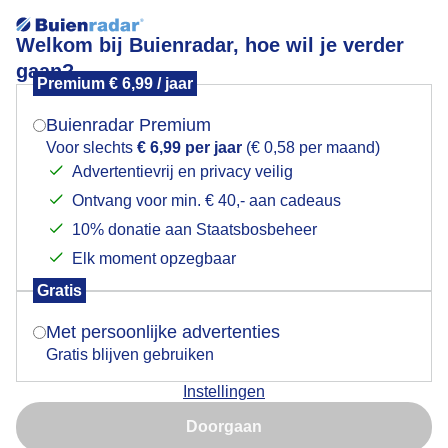
Welkom bij Buienradar, hoe wil je verder
gaan?
Premium € 6,99 / jaar
Mogen we je locatie gebruiken voor het
Lege terrasjes
weer?
Buienradar Premium
Voor slechts
€ 6,99 per jaar
(€ 0,58 per maand)
Advertentievrij en privacy veilig
Ontvang voor min. € 40,- aan cadeaus
Indien je hier nog geen akkoord op hebt gegeven,
verschijnt er zo een pop-up uit je browser waarin
10% donatie aan Staatsbosbeheer
deze toestemming gevraagd wordt.
Elk moment opzegbaar
Gratis
Is goed, toon de popup
Met persoonlijke advertenties
Gratis blijven gebruiken
Instellingen
Nu niet, misschien later
Door: Jolanda Bakker
Gemaakt: 13-06-2026, 50x bekeken
Doorgaan
Gebruik je Safari en wil je niet elke dag deze pop-up zien?