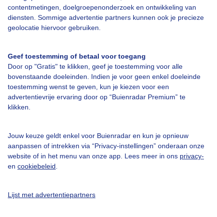
contentmetingen, doelgroepenonderzoek en ontwikkeling van
Veelgestelde vragen
diensten. Sommige advertentie partners kunnen ook je precieze
Contact
geolocatie hiervoor gebruiken.
Toegankelijkheid
Geef toestemming of betaal voor toegang
Gebruikersvoorwaarden
Door op "Gratis" te klikken, geef je toestemming voor alle
Adverteren
bovenstaande doeleinden. Indien je voor geen enkel doeleinde
toestemming wenst te geven, kun je kiezen voor een
Buienradar Team
advertentievrije ervaring door op “Buienradar Premium” te
klikken.
Privacy beleid
Cookie beleid
Jouw keuze geldt enkel voor Buienradar en kun je opnieuw
Privacy instellingen
aanpassen of intrekken via “Privacy-instellingen” onderaan onze
website of in het menu van onze app. Lees meer in ons
privacy-
Gratis weerdata
en
cookiebeleid
.
@BuienradarNL
Lijst met advertentiepartners
Buienradar
Buienradar