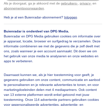
wisselende bewolking in Heemskerk vandaag
Als je doorgaat, ga je akkoord met de
gebruikers-
,
privacy-
en
Klik
hier
om dit aan te passen
abonnementsvoorwaarden
.
Door: Jos Hendriks
Gemaakt: 13-06-2026, 36x bekeken
Heb je al een Buienradar-abonnement?
Inloggen
Buienradar is onderdeel van DPG Media.
Buienradar en DPG Media gebruiken cookies om informatie over
Kerk
Wolken
Wind
je apparaat, locatie, browser en surfgedrag te verzamelen. Deze
informatie combineren we met de gegevens die je zelf deelt met
ons, zoals wanneer je een account aanmaakt. Dit doen we om
Bekijk slideshow
het gebruik van onze media te analyseren en onze websites en
apps te verbeteren.
Daarnaast kunnen we, als je hier toestemming voor geeft, je
gegevens gebruiken om onze content, communicatie en aanbod
te personaliseren en je relevante advertenties te tonen, en voor
Een moment geduld aub...
marketingdoeleinden delen met 4 mediapartners. Ook content
van 13 externe platformen wordt enkel getoond met jouw
toestemming. Onze 114 advertentie partners gebruiken cookies
voor gepersonaliseerde advertenties, advertentie- en