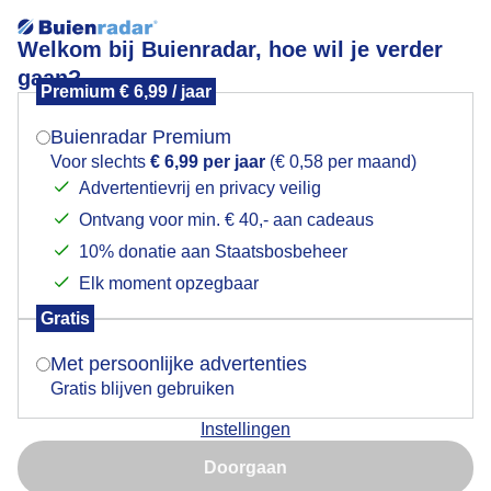
Welkom bij Buienradar, hoe wil je verder
gaan?
Premium € 6,99 / jaar
Mogen we je locatie gebruiken voor het
wisselende bewolking in Heemskerk vandaag
weer?
Buienradar Premium
Voor slechts
€ 6,99 per jaar
(€ 0,58 per maand)
Advertentievrij en privacy veilig
Ontvang voor min. € 40,- aan cadeaus
Indien je hier nog geen akkoord op hebt gegeven,
verschijnt er zo een pop-up uit je browser waarin
10% donatie aan Staatsbosbeheer
deze toestemming gevraagd wordt.
Elk moment opzegbaar
Gratis
Is goed, toon de popup
Met persoonlijke advertenties
Gratis blijven gebruiken
Instellingen
Nu niet, misschien later
Doorgaan
Gebruik je Safari en wil je niet elke dag deze pop-up zien?