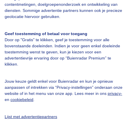
contentmetingen, doelgroepenonderzoek en ontwikkeling van
diensten. Sommige advertentie partners kunnen ook je precieze
geolocatie hiervoor gebruiken.
Over Buienradar
Geef toestemming of betaal voor toegang
Bedrijfsgegevens
Door op "Gratis" te klikken, geef je toestemming voor alle
bovenstaande doeleinden. Indien je voor geen enkel doeleinde
Veelgestelde vragen
toestemming wenst te geven, kun je kiezen voor een
Contact
advertentievrije ervaring door op “Buienradar Premium” te
klikken.
Toegankelijkheid
Gebruikersvoorwaarden
Jouw keuze geldt enkel voor Buienradar en kun je opnieuw
aanpassen of intrekken via “Privacy-instellingen” onderaan onze
Adverteren
website of in het menu van onze app. Lees meer in ons
privacy-
Buienradar Team
en
cookiebeleid
.
Privacy beleid
Lijst met advertentiepartners
Cookie beleid
Privacy instellingen