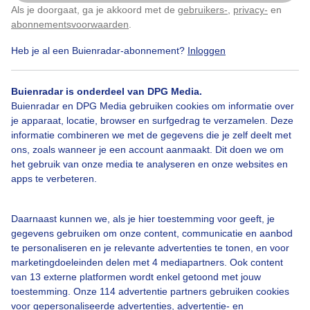
Als je doorgaat, ga je akkoord met de
gebruikers-
,
privacy-
en
Klik
hier
om dit aan te passen
abonnementsvoorwaarden
.
Heb je al een Buienradar-abonnement?
Inloggen
Bekijk slideshow
Buienradar is onderdeel van DPG Media.
Buienradar en DPG Media gebruiken cookies om informatie over
je apparaat, locatie, browser en surfgedrag te verzamelen. Deze
informatie combineren we met de gegevens die je zelf deelt met
ons, zoals wanneer je een account aanmaakt. Dit doen we om
Een moment geduld aub...
het gebruik van onze media te analyseren en onze websites en
apps te verbeteren.
Daarnaast kunnen we, als je hier toestemming voor geeft, je
gegevens gebruiken om onze content, communicatie en aanbod
te personaliseren en je relevante advertenties te tonen, en voor
Over Buienradar
marketingdoeleinden delen met 4 mediapartners. Ook content
van 13 externe platformen wordt enkel getoond met jouw
toestemming. Onze 114 advertentie partners gebruiken cookies
Bedrijfsgegevens
voor gepersonaliseerde advertenties, advertentie- en