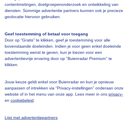
contentmetingen, doelgroepenonderzoek en ontwikkeling van
Veelgestelde vragen
diensten. Sommige advertentie partners kunnen ook je precieze
Contact
geolocatie hiervoor gebruiken.
Toegankelijkheid
Geef toestemming of betaal voor toegang
Gebruikersvoorwaarden
Door op "Gratis" te klikken, geef je toestemming voor alle
Adverteren
bovenstaande doeleinden. Indien je voor geen enkel doeleinde
toestemming wenst te geven, kun je kiezen voor een
Buienradar Team
advertentievrije ervaring door op “Buienradar Premium” te
klikken.
Privacy beleid
Cookie beleid
Jouw keuze geldt enkel voor Buienradar en kun je opnieuw
Privacy instellingen
aanpassen of intrekken via “Privacy-instellingen” onderaan onze
website of in het menu van onze app. Lees meer in ons
privacy-
Gratis weerdata
en
cookiebeleid
.
@BuienradarNL
Lijst met advertentiepartners
Buienradar
Buienradar