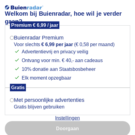
Welkom bij Buienradar, hoe wil je verder
gaan?
Premium € 6,99 / jaar
Mogen we je locatie gebruiken voor het
weerfoto
weer?
Buienradar Premium
Voor slechts
€ 6,99 per jaar
(€ 0,58 per maand)
Advertentievrij en privacy veilig
Ontvang voor min. € 40,- aan cadeaus
Indien je hier nog geen akkoord op hebt gegeven,
verschijnt er zo een pop-up uit je browser waarin
10% donatie aan Staatsbosbeheer
deze toestemming gevraagd wordt.
Elk moment opzegbaar
Gratis
Is goed, toon de popup
Met persoonlijke advertenties
Gratis blijven gebruiken
Instellingen
Nu niet, misschien later
Door: Jan Horde
Gemaakt: 13-06-2026, 27x bekeken
Doorgaan
Gebruik je Safari en wil je niet elke dag deze pop-up zien?