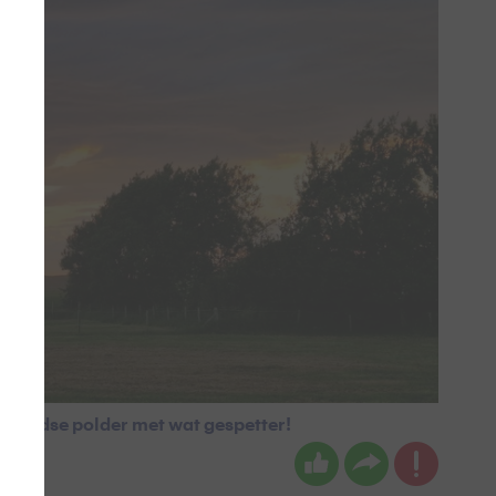
erlandse polder met wat gespetter!