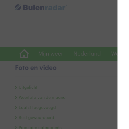
Mijn weer
Nederland
Wereld
Foto en video
A
Uitgelicht
Weerfoto van de maand
Laatst toegevoegd
Best gewaardeerd
Populaire categorieën