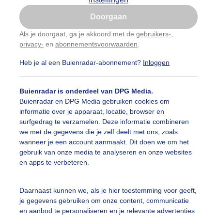
Is goed, toon de popup
Doorgaan
Nu niet, misschien later
Als je doorgaat, ga je akkoord met de
gebruikers-
,
privacy-
en
abonnementsvoorwaarden
.
Gebruik je Safari en wil je niet elke dag deze pop-up
zien?
Heb je al een Buienradar-abonnement?
Inloggen
Klik
hier
om dit aan te passen
Buienradar is onderdeel van DPG Media.
Buienradar en DPG Media gebruiken cookies om
informatie over je apparaat, locatie, browser en
surfgedrag te verzamelen. Deze informatie combineren
we met de gegevens die je zelf deelt met ons, zoals
wanneer je een account aanmaakt. Dit doen we om het
gebruik van onze media te analyseren en onze websites
en apps te verbeteren.
ie avondlucht boven Texel dichtbij de Cocksdorp in de Ei
Daarnaast kunnen we, als je hier toestemming voor geeft,
je gegevens gebruiken om onze content, communicatie
r: Frans Alderse Baas
Gemaakt: 12-06-2026, 80x bekeken
en aanbod te personaliseren en je relevante advertenties