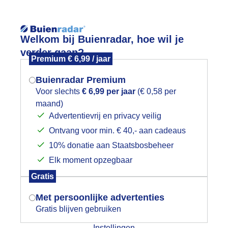
Reisinforma
Welkom bij Buienradar, hoe wil je
verder gaan?
Premium € 6,99 / jaar
Buienradar Premium
Voor slechts
€ 6,99 per jaar
(€ 0,58 per
wijd
Foto en video
Weerzine
maand)
Mogen we je locatie gebruiken voor
Advertentievrij en privacy veilig
het weer?
Zoeken in 
Ontvang voor min. € 40,- aan cadeaus
10% donatie aan Staatsbosbeheer
vondschouwspel boven Texel
Elk moment opzegbaar
Indien je hier nog geen akkoord op hebt
Gratis
gegeven, verschijnt er zo een pop-up uit
je browser waarin deze toestemming
Met persoonlijke advertenties
gevraagd wordt.
Gratis blijven gebruiken
Instellingen