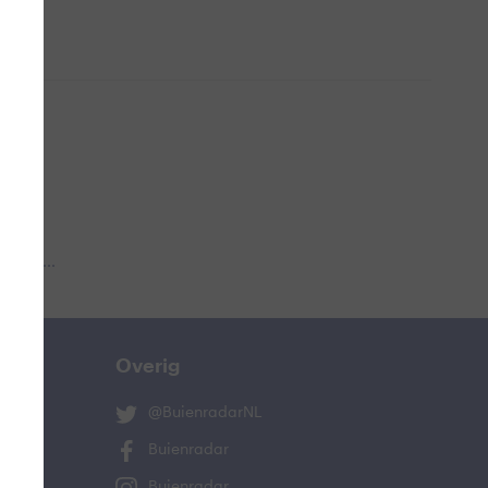
 aub...
Overig
@BuienradarNL
Buienradar
Buienradar