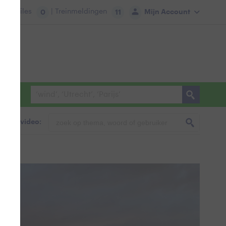
tie:
Files
| Treinmeldingen
Mijn Account
0
11
foto & video: