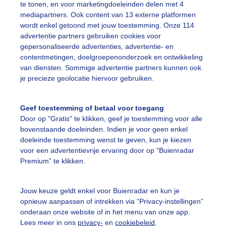
te tonen, en voor marketingdoeleinden delen met 4
mediapartners. Ook content van 13 externe platformen
egen
Wolken
Zonsondergang
wordt enkel getoond met jouw toestemming. Onze 114
advertentie partners gebruiken cookies voor
gepersonaliseerde advertenties, advertentie- en
ekijk slideshow
contentmetingen, doelgroepenonderzoek en ontwikkeling
van diensten. Sommige advertentie partners kunnen ook
je precieze geolocatie hiervoor gebruiken.
Geef toestemming of betaal voor toegang
Door op "Gratis" te klikken, geef je toestemming voor alle
Een moment geduld
bovenstaande doeleinden. Indien je voor geen enkel
doeleinde toestemming wenst te geven, kun je kiezen
voor een advertentievrije ervaring door op “Buienradar
Premium” te klikken.
uienradar
Mijn weer
Jouw keuze geldt enkel voor Buienradar en kun je
fsgegevens
De Bilt
opnieuw aanpassen of intrekken via “Privacy-instellingen”
stelde vragen
onderaan onze website of in het menu van onze app.
Lees meer in ons
privacy-
en
cookiebeleid
.
t