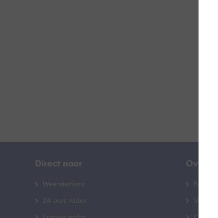
R
B
Direct naar
Over B
Weerstations
Bedrij
24 uurs radar
Veelge
Europa radar
Contac