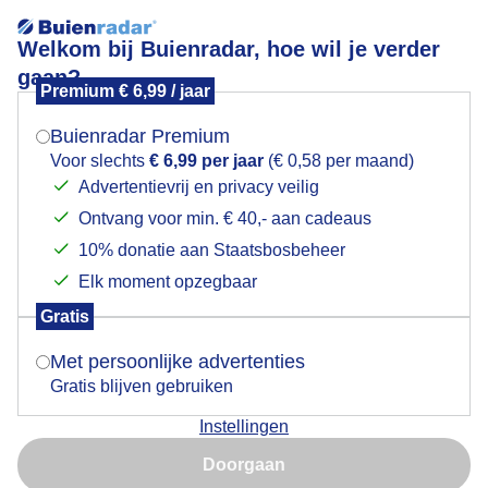
Welkom bij Buienradar, hoe wil je verder
gaan?
Premium € 6,99 / jaar
Mogen we je locatie gebruiken voor het
Groeizaam weer
weer?
Buienradar Premium
Voor slechts
€ 6,99 per jaar
(€ 0,58 per maand)
Advertentievrij en privacy veilig
Ontvang voor min. € 40,- aan cadeaus
Indien je hier nog geen akkoord op hebt gegeven,
verschijnt er zo een pop-up uit je browser waarin
10% donatie aan Staatsbosbeheer
deze toestemming gevraagd wordt.
Elk moment opzegbaar
Gratis
Is goed, toon de popup
Met persoonlijke advertenties
Gratis blijven gebruiken
Instellingen
Nu niet, misschien later
Doorgaan
Gebruik je Safari en wil je niet elke dag deze pop-up zien?
Door: Cynthia van Leusden
Gemaakt: 12-06-2026, 113x bekeken