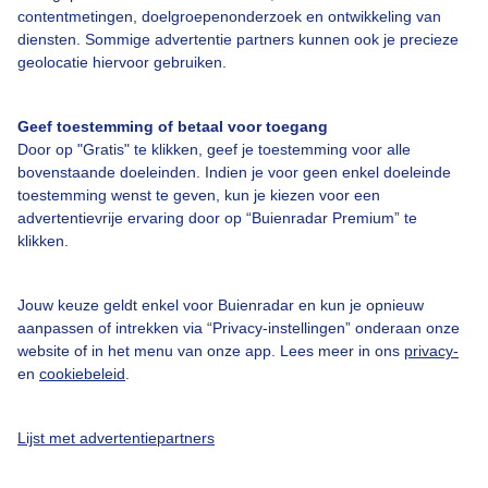
contentmetingen, doelgroepenonderzoek en ontwikkeling van
Bedrijfsgegevens
diensten. Sommige advertentie partners kunnen ook je precieze
geolocatie hiervoor gebruiken.
Veelgestelde vragen
Contact
Geef toestemming of betaal voor toegang
Toegankelijkheid
Door op "Gratis" te klikken, geef je toestemming voor alle
bovenstaande doeleinden. Indien je voor geen enkel doeleinde
Gebruikersvoorwaarden
toestemming wenst te geven, kun je kiezen voor een
advertentievrije ervaring door op “Buienradar Premium” te
Adverteren
klikken.
Buienradar Team
Privacy beleid
Jouw keuze geldt enkel voor Buienradar en kun je opnieuw
aanpassen of intrekken via “Privacy-instellingen” onderaan onze
Cookie beleid
website of in het menu van onze app. Lees meer in ons
privacy-
Privacy instellingen
en
cookiebeleid
.
Gratis weerdata
Lijst met advertentiepartners
@BuienradarNL