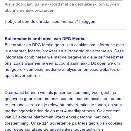
Als je doorgaat, ga je akkoord met de
gebruikers-
,
privacy-
en
Klik
hier
om dit aan te passen
abonnementsvoorwaarden
.
Heb je al een Buienradar-abonnement?
Inloggen
Buienradar is onderdeel van DPG Media.
Bekijk slideshow
Buienradar en DPG Media gebruiken cookies om informatie over
je apparaat, locatie, browser en surfgedrag te verzamelen. Deze
informatie combineren we met de gegevens die je zelf deelt met
ons, zoals wanneer je een account aanmaakt. Dit doen we om
het gebruik van onze media te analyseren en onze websites en
apps te verbeteren.
Een moment geduld aub...
Daarnaast kunnen we, als je hier toestemming voor geeft, je
gegevens gebruiken om onze content, communicatie en aanbod
te personaliseren en je relevante advertenties te tonen, en voor
marketingdoeleinden delen met 4 mediapartners. Ook content
van 13 externe platformen wordt enkel getoond met jouw
Over Buienradar
toestemming. Onze 114 advertentie partners gebruiken cookies
voor gepersonaliseerde advertenties, advertentie- en