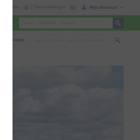
tie:
Files
| Treinmeldingen
Mijn Account
0
10
foto & video: