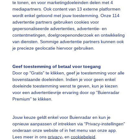
r: Ilonka Arnoczky
Gemaakt: 12-06-2026, 1165x bekeken
te tonen, en voor marketingdoeleinden delen met 4
mediapartners. Ook content van 13 externe platformen
wordt enkel getoond met jouw toestemming. Onze 114
advertentie partners gebruiken cookies voor
ekijk slideshow
gepersonaliseerde advertenties, advertentie- en
contentmetingen, doelgroepenonderzoek en ontwikkeling
van diensten. Sommige advertentie partners kunnen ook
je precieze geolocatie hiervoor gebruiken.
Geef toestemming of betaal voor toegang
Een moment geduld
Door op "Gratis" te klikken, geef je toestemming voor alle
bovenstaande doeleinden. Indien je voor geen enkel
doeleinde toestemming wenst te geven, kun je kiezen
voor een advertentievrije ervaring door op “Buienradar
uienradar
Mijn weer
Premium” te klikken.
fsgegevens
De Bilt
Jouw keuze geldt enkel voor Buienradar en kun je
stelde vragen
opnieuw aanpassen of intrekken via “Privacy-instellingen”
onderaan onze website of in het menu van onze app.
t
Lees meer in ons
privacy-
en
cookiebeleid
.