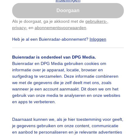
Is goed, toon de popup
Doorgaan
Nu niet, misschien later
Als je doorgaat, ga je akkoord met de
gebruikers-
,
privacy-
en
abonnementsvoorwaarden
.
Gebruik je Safari en wil je niet elke dag deze pop-up
zien?
Heb je al een Buienradar-abonnement?
Inloggen
Klik
hier
om dit aan te passen
Buienradar is onderdeel van DPG Media.
Buienradar en DPG Media gebruiken cookies om
informatie over je apparaat, locatie, browser en
surfgedrag te verzamelen. Deze informatie combineren
we met de gegevens die je zelf deelt met ons, zoals
wanneer je een account aanmaakt. Dit doen we om het
gebruik van onze media te analyseren en onze websites
en apps te verbeteren.
Daarnaast kunnen we, als je hier toestemming voor geeft,
je gegevens gebruiken om onze content, communicatie
en aanbod te personaliseren en je relevante advertenties