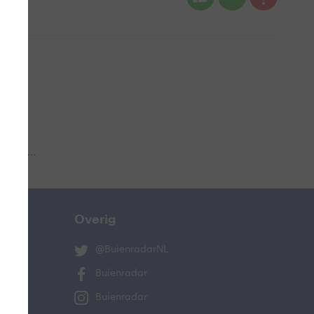
 aub...
Overig
@BuienradarNL
Buienradar
Buienradar