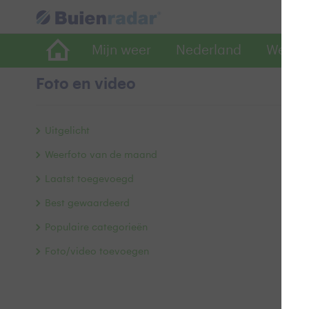
Mijn weer
Nederland
Wereld
Foto en video
Vr
Uitgelicht
Weerfoto van de maand
Laatst toegevoegd
Best gewaardeerd
Populaire categorieën
Foto/video toevoegen