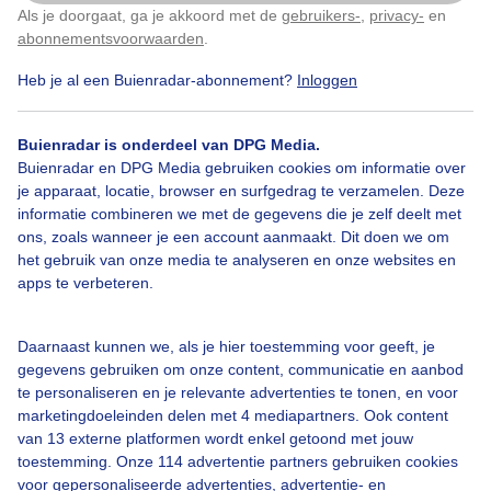
Als je doorgaat, ga je akkoord met de
gebruikers-
,
privacy-
en
Klik
hier
om dit aan te passen
abonnementsvoorwaarden
.
Heb je al een Buienradar-abonnement?
Inloggen
Door: Chris Meewis
Gemaakt: 12-06-2026, 41x bekeken
Buienradar is onderdeel van DPG Media.
Buienradar en DPG Media gebruiken cookies om informatie over
je apparaat, locatie, browser en surfgedrag te verzamelen. Deze
informatie combineren we met de gegevens die je zelf deelt met
ons, zoals wanneer je een account aanmaakt. Dit doen we om
Bekijk slideshow
het gebruik van onze media te analyseren en onze websites en
apps te verbeteren.
Daarnaast kunnen we, als je hier toestemming voor geeft, je
gegevens gebruiken om onze content, communicatie en aanbod
te personaliseren en je relevante advertenties te tonen, en voor
Een moment geduld aub...
marketingdoeleinden delen met 4 mediapartners. Ook content
van 13 externe platformen wordt enkel getoond met jouw
toestemming. Onze 114 advertentie partners gebruiken cookies
voor gepersonaliseerde advertenties, advertentie- en