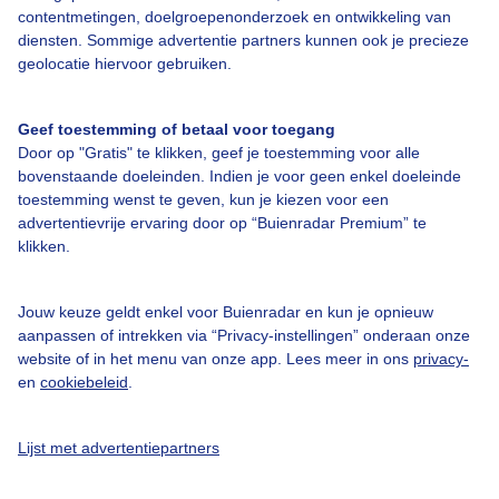
contentmetingen, doelgroepenonderzoek en ontwikkeling van
diensten. Sommige advertentie partners kunnen ook je precieze
geolocatie hiervoor gebruiken.
Over Buienradar
Geef toestemming of betaal voor toegang
Bedrijfsgegevens
Door op "Gratis" te klikken, geef je toestemming voor alle
bovenstaande doeleinden. Indien je voor geen enkel doeleinde
Veelgestelde vragen
toestemming wenst te geven, kun je kiezen voor een
Contact
advertentievrije ervaring door op “Buienradar Premium” te
klikken.
Toegankelijkheid
Gebruikersvoorwaarden
Jouw keuze geldt enkel voor Buienradar en kun je opnieuw
Adverteren
aanpassen of intrekken via “Privacy-instellingen” onderaan onze
website of in het menu van onze app. Lees meer in ons
privacy-
Buienradar Team
en
cookiebeleid
.
Privacy beleid
Lijst met advertentiepartners
Cookie beleid
Privacy instellingen