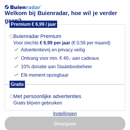
Welkom bij Buienradar, hoe wil je verder
gaan?
Premium € 6,99 / jaar
Mogen we je locatie gebruiken voor het
Lees meer.
weer?
Buienradar Premium
De polder van Eemnes vanmiddag. Altijd genieten
Voor slechts
€ 6,99 per jaar
(€ 0,58 per maand)
daar!
Advertentievrij en privacy veilig
Ontvang voor min. € 40,- aan cadeaus
Indien je hier nog geen akkoord op hebt gegeven,
verschijnt er zo een pop-up uit je browser waarin
10% donatie aan Staatsbosbeheer
deze toestemming gevraagd wordt.
Elk moment opzegbaar
Gratis
Is goed, toon de popup
Met persoonlijke advertenties
Gratis blijven gebruiken
Instellingen
Nu niet, misschien later
Doorgaan
Gebruik je Safari en wil je niet elke dag deze pop-up zien?