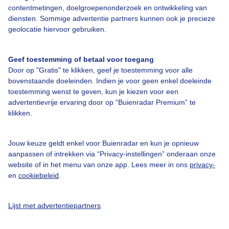
contentmetingen, doelgroepenonderzoek en ontwikkeling van
Veelgestelde vragen
diensten. Sommige advertentie partners kunnen ook je precieze
Contact
geolocatie hiervoor gebruiken.
Toegankelijkheid
Geef toestemming of betaal voor toegang
Gebruikersvoorwaarden
Door op "Gratis" te klikken, geef je toestemming voor alle
Adverteren
bovenstaande doeleinden. Indien je voor geen enkel doeleinde
toestemming wenst te geven, kun je kiezen voor een
Buienradar Team
advertentievrije ervaring door op “Buienradar Premium” te
klikken.
Privacy beleid
Cookie beleid
Jouw keuze geldt enkel voor Buienradar en kun je opnieuw
Privacy instellingen
aanpassen of intrekken via “Privacy-instellingen” onderaan onze
website of in het menu van onze app. Lees meer in ons
privacy-
Gratis weerdata
en
cookiebeleid
.
@BuienradarNL
Lijst met advertentiepartners
Buienradar
Buienradar