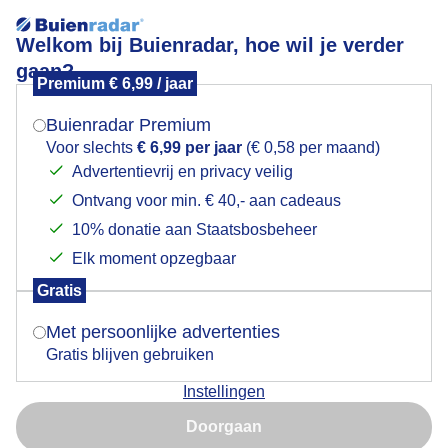
Welkom bij Buienradar, hoe wil je verder
gaan?
Premium € 6,99 / jaar
Mogen we je locatie gebruiken voor het
Vlaggen Wimpels Tassen Oranje Rood Wit Blauw
weer?
Buienradar Premium
Voor slechts
€ 6,99 per jaar
(€ 0,58 per maand)
Advertentievrij en privacy veilig
Ontvang voor min. € 40,- aan cadeaus
Indien je hier nog geen akkoord op hebt gegeven,
verschijnt er zo een pop-up uit je browser waarin
10% donatie aan Staatsbosbeheer
deze toestemming gevraagd wordt.
Elk moment opzegbaar
Gratis
Is goed, toon de popup
Met persoonlijke advertenties
Gratis blijven gebruiken
Instellingen
Nu niet, misschien later
Door: John Dalhuijsen
Gemaakt: 12-06-2026, 35x bekeken
Doorgaan
Gebruik je Safari en wil je niet elke dag deze pop-up zien?