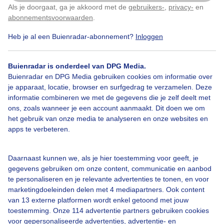
Als je doorgaat, ga je akkoord met de
gebruikers-
,
privacy-
en
Klik
hier
om dit aan te passen
abonnementsvoorwaarden
.
Heb je al een Buienradar-abonnement?
Inloggen
Bekijk slideshow
Buienradar is onderdeel van DPG Media.
Buienradar en DPG Media gebruiken cookies om informatie over
je apparaat, locatie, browser en surfgedrag te verzamelen. Deze
informatie combineren we met de gegevens die je zelf deelt met
ons, zoals wanneer je een account aanmaakt. Dit doen we om
Een moment geduld aub...
het gebruik van onze media te analyseren en onze websites en
apps te verbeteren.
Daarnaast kunnen we, als je hier toestemming voor geeft, je
gegevens gebruiken om onze content, communicatie en aanbod
te personaliseren en je relevante advertenties te tonen, en voor
Over Buienradar
marketingdoeleinden delen met 4 mediapartners. Ook content
van 13 externe platformen wordt enkel getoond met jouw
toestemming. Onze 114 advertentie partners gebruiken cookies
Bedrijfsgegevens
voor gepersonaliseerde advertenties, advertentie- en