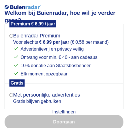
Welkom bij Buienradar, hoe wil je verder
gaan?
Premium € 6,99 / jaar
Mogen we je locatie gebruiken voor het
Perfect weer voor watersportliefhebbers in Nunspeet
weer?
Buienradar Premium
Voor slechts
€ 6,99 per jaar
(€ 0,58 per maand)
Advertentievrij en privacy veilig
Ontvang voor min. € 40,- aan cadeaus
Indien je hier nog geen akkoord op hebt gegeven,
verschijnt er zo een pop-up uit je browser waarin
10% donatie aan Staatsbosbeheer
deze toestemming gevraagd wordt.
Elk moment opzegbaar
Gratis
Is goed, toon de popup
Met persoonlijke advertenties
Gratis blijven gebruiken
Instellingen
Nu niet, misschien later
Door: Regina Vastenhout
Gemaakt: 12-06-2026, 99x bekeken
Doorgaan
Gebruik je Safari en wil je niet elke dag deze pop-up zien?