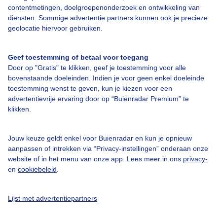
contentmetingen, doelgroepenonderzoek en ontwikkeling van
Veelgestelde vragen
diensten. Sommige advertentie partners kunnen ook je precieze
Contact
geolocatie hiervoor gebruiken.
Toegankelijkheid
Geef toestemming of betaal voor toegang
Gebruikersvoorwaarden
Door op "Gratis" te klikken, geef je toestemming voor alle
Adverteren
bovenstaande doeleinden. Indien je voor geen enkel doeleinde
toestemming wenst te geven, kun je kiezen voor een
Buienradar Team
advertentievrije ervaring door op “Buienradar Premium” te
klikken.
Privacy beleid
Cookie beleid
Jouw keuze geldt enkel voor Buienradar en kun je opnieuw
Privacy instellingen
aanpassen of intrekken via “Privacy-instellingen” onderaan onze
website of in het menu van onze app. Lees meer in ons
privacy-
Gratis weerdata
en
cookiebeleid
.
@BuienradarNL
Lijst met advertentiepartners
Buienradar
Buienradar