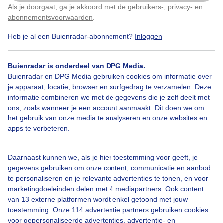
Als je doorgaat, ga je akkoord met de
gebruikers-
,
privacy-
en
Klik
hier
om dit aan te passen
abonnementsvoorwaarden
.
Heb je al een Buienradar-abonnement?
Inloggen
Bekijk slideshow
Buienradar is onderdeel van DPG Media.
Buienradar en DPG Media gebruiken cookies om informatie over
je apparaat, locatie, browser en surfgedrag te verzamelen. Deze
informatie combineren we met de gegevens die je zelf deelt met
ons, zoals wanneer je een account aanmaakt. Dit doen we om
Een moment geduld aub...
het gebruik van onze media te analyseren en onze websites en
apps te verbeteren.
Daarnaast kunnen we, als je hier toestemming voor geeft, je
gegevens gebruiken om onze content, communicatie en aanbod
te personaliseren en je relevante advertenties te tonen, en voor
Over Buienradar
marketingdoeleinden delen met 4 mediapartners. Ook content
van 13 externe platformen wordt enkel getoond met jouw
toestemming. Onze 114 advertentie partners gebruiken cookies
Bedrijfsgegevens
voor gepersonaliseerde advertenties, advertentie- en