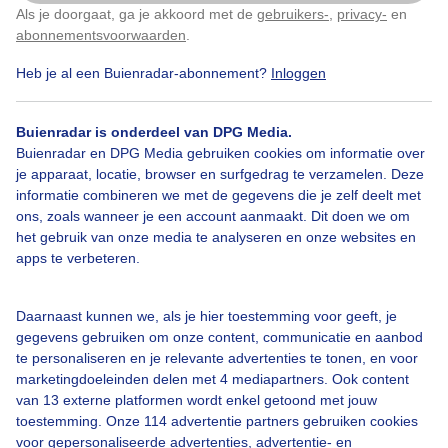
Als je doorgaat, ga je akkoord met de
gebruikers-
,
privacy-
en
Klik
hier
om dit aan te passen
abonnementsvoorwaarden
.
Heb je al een Buienradar-abonnement?
Inloggen
Over Buienradar
Buienradar is onderdeel van DPG Media.
Buienradar en DPG Media gebruiken cookies om informatie over
je apparaat, locatie, browser en surfgedrag te verzamelen. Deze
Bedrijfsgegevens
informatie combineren we met de gegevens die je zelf deelt met
ons, zoals wanneer je een account aanmaakt. Dit doen we om
Veelgestelde vragen
het gebruik van onze media te analyseren en onze websites en
Contact
apps te verbeteren.
Toegankelijkheid
Daarnaast kunnen we, als je hier toestemming voor geeft, je
Gebruikersvoorwaarden
gegevens gebruiken om onze content, communicatie en aanbod
Adverteren
te personaliseren en je relevante advertenties te tonen, en voor
marketingdoeleinden delen met 4 mediapartners. Ook content
Buienradar Team
van 13 externe platformen wordt enkel getoond met jouw
Privacy beleid
toestemming. Onze 114 advertentie partners gebruiken cookies
voor gepersonaliseerde advertenties, advertentie- en