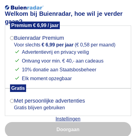
Welkom bij Buienradar, hoe wil je verder
gaan?
Premium € 6,99 / jaar
Mogen we je locatie gebruiken voor het
Lees meer.
weer?
Buienradar Premium
weerschijnen
Voor slechts
€ 6,99 per jaar
(€ 0,58 per maand)
Advertentievrij en privacy veilig
Ontvang voor min. € 40,- aan cadeaus
Indien je hier nog geen akkoord op hebt gegeven,
verschijnt er zo een pop-up uit je browser waarin
10% donatie aan Staatsbosbeheer
deze toestemming gevraagd wordt.
Elk moment opzegbaar
Een moment geduld aub...
Gratis
Is goed, toon de popup
Met persoonlijke advertenties
Populaire categorieën
Gratis blijven gebruiken
Lente
Instellingen
Nu niet, misschien later
Zomer
Doorgaan
Herfst
Gebruik je Safari en wil je niet elke dag deze pop-up zien?