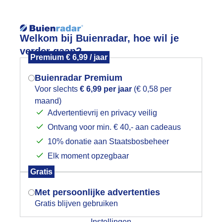
Reisinforma
Welkom bij Buienradar, hoe wil je
verder gaan?
Premium € 6,99 / jaar
Buienradar Premium
Voor slechts
€ 6,99 per jaar
(€ 0,58 per
wijd
Foto en video
Weerzine
maand)
Mogen we je locatie gebruiken voor
Advertentievrij en privacy veilig
het weer?
Zoeken in foto & video:
Ontvang voor min. € 40,- aan cadeaus
10% donatie aan Staatsbosbeheer
ijk slideshow
Elk moment opzegbaar
Indien je hier nog geen akkoord op hebt
Gratis
gegeven, verschijnt er zo een pop-up uit
je browser waarin deze toestemming
Met persoonlijke advertenties
gevraagd wordt.
Gratis blijven gebruiken
Een moment geduld aub...
Instellingen