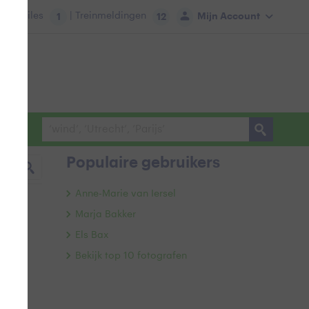
tie:
Files
| Treinmeldingen
Mijn Account
1
12
Populaire gebruikers
Anne-Marie van Iersel
Marja Bakker
Els Bax
Bekijk top 10 fotografen