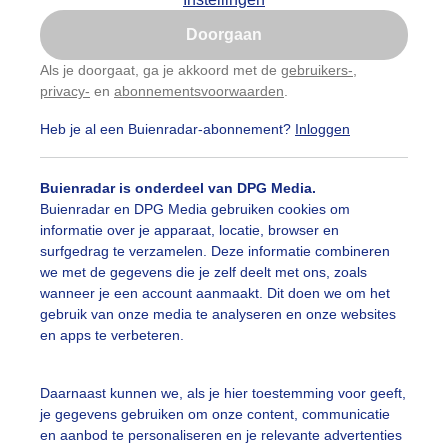
Is goed, toon de popup
Doorgaan
Nu niet, misschien later
categorieën
Als je doorgaat, ga je akkoord met de
gebruikers-
,
privacy-
en
abonnementsvoorwaarden
.
Gebruik je Safari en wil je niet elke dag deze pop-up
auwelucht
#bewolking
#bewolkt
#blauwelucht
#bl
zien?
Heb je al een Buienradar-abonnement?
Inloggen
Klik
hier
om dit aan te passen
ten
#camping
#coderoze
#donkerewolken
#droogt
Buienradar is onderdeel van DPG Media.
nen
#fietser
#fietsers
#grondmist
#halo
#hitte
Buienradar en DPG Media gebruiken cookies om
informatie over je apparaat, locatie, browser en
 alle categorieën
tegolf
#kinderen
#kiters
#kurkdroog
surfgedrag te verzamelen. Deze informatie combineren
we met de gegevens die je zelf deelt met ons, zoals
vendestandbeelden
#maan
#mensen
#mist
#molen
wanneer je een account aanmaakt. Dit doen we om het
uienradar
Mijn weer
gebruik van onze media te analyseren en onze websites
uur
#opklaringen
#paraplu
#parasol
#regenboog
en apps te verbeteren.
fsgegevens
De Bilt
enbui
#regenwolken
#schapen
#schilders
stelde vragen
Daarnaast kunnen we, als je hier toestemming voor geeft,
je gegevens gebruiken om onze content, communicatie
t
ierbewolking
#sproeien
#stapelwolkjes
#strakblauwe_l
en aanbod te personaliseren en je relevante advertenties