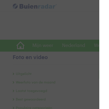
Mijn weer
Nederland
Wereld
Foto en video
Uitgelicht
Bek
Weerfoto van de maand
Laatst toegevoegd
Best gewaardeerd
Populaire categorieën