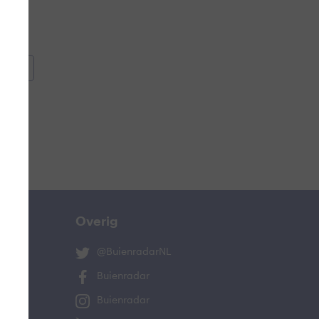
oemen
e
Overig
@BuienradarNL
Buienradar
Buienradar
ucht