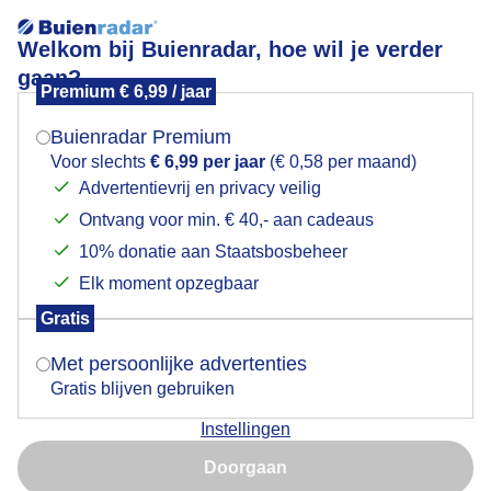
Welkom bij Buienradar, hoe wil je verder
gaan?
Premium € 6,99 / jaar
Mogen we je locatie gebruiken voor het
schaduwzoeken
weer?
Buienradar Premium
Voor slechts
€ 6,99 per jaar
(€ 0,58 per maand)
Advertentievrij en privacy veilig
Ontvang voor min. € 40,- aan cadeaus
Indien je hier nog geen akkoord op hebt gegeven,
verschijnt er zo een pop-up uit je browser waarin
10% donatie aan Staatsbosbeheer
Een moment geduld aub...
deze toestemming gevraagd wordt.
Elk moment opzegbaar
Populaire categorieën
Gratis
Is goed, toon de popup
Met persoonlijke advertenties
Lente
Gratis blijven gebruiken
Zomer
Instellingen
Herfst
Nu niet, misschien later
Doorgaan
Gebruik je Safari en wil je niet elke dag deze pop-up zien?