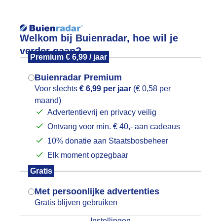
Reisinforma
Welkom bij Buienradar, hoe wil je
verder gaan?
Premium € 6,99 / jaar
Buienradar Premium
Voor slechts
€ 6,99 per jaar
(€ 0,58 per
wijd
Foto en video
Weerzine
maand)
Mogen we je locatie gebruiken voor
Advertentievrij en privacy veilig
het weer?
Zoeken in foto & video:
Ontvang voor min. € 40,- aan cadeaus
10% donatie aan Staatsbosbeheer
ijk slideshow
Elk moment opzegbaar
Indien je hier nog geen akkoord op hebt
Gratis
gegeven, verschijnt er zo een pop-up uit
je browser waarin deze toestemming
Met persoonlijke advertenties
gevraagd wordt.
Gratis blijven gebruiken
Een moment geduld aub...
Instellingen