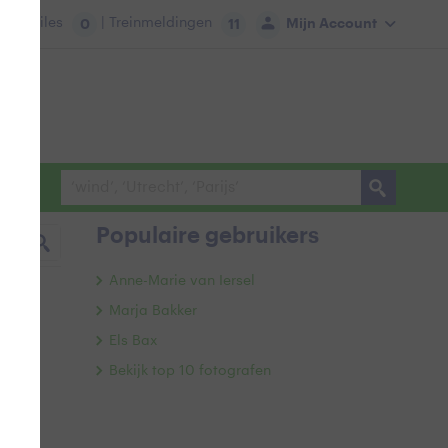
tie:
Files
| Treinmeldingen
Mijn Account
0
11
Populaire gebruikers
Anne-Marie van Iersel
Marja Bakker
Els Bax
Bekijk top 10 fotografen