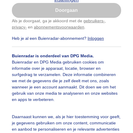
Is goed, toon de popup
Doorgaan
Nu niet, misschien later
categorieën
Als je doorgaat, ga je akkoord met de
gebruikers-
,
privacy-
en
abonnementsvoorwaarden
.
Gebruik je Safari en wil je niet elke dag deze pop-up
auwelucht
##terras
#bewolking
#bewolkt
#blauwel
zien?
Heb je al een Buienradar-abonnement?
Inloggen
Klik
hier
om dit aan te passen
oemen
#boten
#camping
#coderoze
#donkerewolke
Buienradar is onderdeel van DPG Media.
oogte
#duinen
#fietser
#fietsers
#grondmist
#ha
Buienradar en DPG Media gebruiken cookies om
informatie over je apparaat, locatie, browser en
 alle categorieën
te
#hittegolf
#kinderen
#kiters
#kurkdroog
surfgedrag te verzamelen. Deze informatie combineren
we met de gegevens die je zelf deelt met ons, zoals
vendestandbeelden
#maan
#mensen
#mist
#molen
wanneer je een account aanmaakt. Dit doen we om het
uienradar
Mijn weer
gebruik van onze media te analyseren en onze websites
uur
#opklaringen
#paraplu
#parasol
#regenboog
en apps te verbeteren.
fsgegevens
De Bilt
enbui
#regenwolken
#schilders
#sluierbewolking
stelde vragen
Daarnaast kunnen we, als je hier toestemming voor geeft,
je gegevens gebruiken om onze content, communicatie
t
pelwolkjes
#strakblauwe_lucht
#strakblauwelucht
#str
en aanbod te personaliseren en je relevante advertenties