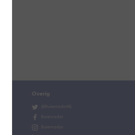
ucht
n
lo
Overig
@BuienradarNL
Buienradar
Buienradar
and