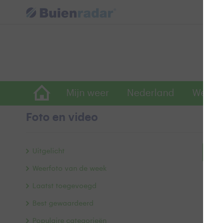
Mijn weer
Nederland
Wereld
Foto en video
Uitgelicht
Bek
Weerfoto van de week
Laatst toegevoegd
Best gewaardeerd
Populaire categorieën