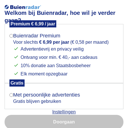
Welkom bij Buienradar, hoe wil je verder
gaan?
Premium € 6,99 / jaar
Mogen we je locatie gebruiken voor het
ijsvogelverenpracht
weer?
Buienradar Premium
Voor slechts
€ 6,99 per jaar
(€ 0,58 per maand)
Advertentievrij en privacy veilig
Ontvang voor min. € 40,- aan cadeaus
Indien je hier nog geen akkoord op hebt gegeven,
verschijnt er zo een pop-up uit je browser waarin
10% donatie aan Staatsbosbeheer
Een moment geduld aub...
deze toestemming gevraagd wordt.
Elk moment opzegbaar
Populaire categorieën
Gratis
Is goed, toon de popup
Met persoonlijke advertenties
Lente
Gratis blijven gebruiken
Zomer
Instellingen
Herfst
Nu niet, misschien later
Doorgaan
Gebruik je Safari en wil je niet elke dag deze pop-up zien?