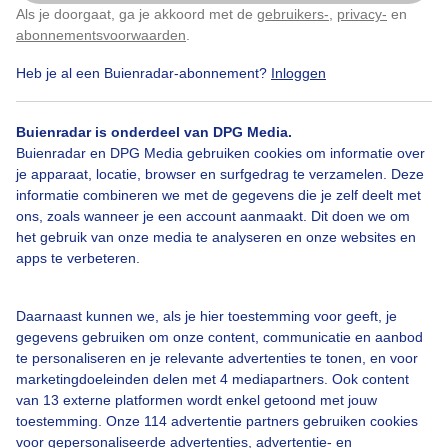
Als je doorgaat, ga je akkoord met de
gebruikers-
,
privacy-
en
Klik
hier
om dit aan te passen
abonnementsvoorwaarden
.
Heb je al een Buienradar-abonnement?
Inloggen
Over Buienradar
Buienradar is onderdeel van DPG Media.
Bedrijfsgegevens
Buienradar en DPG Media gebruiken cookies om informatie over
Veelgestelde vragen
je apparaat, locatie, browser en surfgedrag te verzamelen. Deze
informatie combineren we met de gegevens die je zelf deelt met
Contact
ons, zoals wanneer je een account aanmaakt. Dit doen we om
het gebruik van onze media te analyseren en onze websites en
Toegankelijkheid
apps te verbeteren.
Gebruikersvoorwaarden
Adverteren
Daarnaast kunnen we, als je hier toestemming voor geeft, je
gegevens gebruiken om onze content, communicatie en aanbod
Buienradar Team
te personaliseren en je relevante advertenties te tonen, en voor
Privacy beleid
marketingdoeleinden delen met 4 mediapartners. Ook content
van 13 externe platformen wordt enkel getoond met jouw
Cookie beleid
toestemming. Onze 114 advertentie partners gebruiken cookies
voor gepersonaliseerde advertenties, advertentie- en
Privacy instellingen