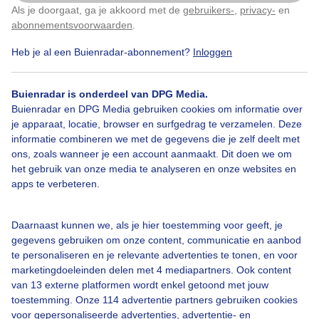
Als je doorgaat, ga je akkoord met de
gebruikers-
,
privacy-
en
Klik
hier
om dit aan te passen
abonnementsvoorwaarden
.
Heb je al een Buienradar-abonnement?
Inloggen
Over Buienradar
Buienradar is onderdeel van DPG Media.
Bedrijfsgegevens
Buienradar en DPG Media gebruiken cookies om informatie over
Veelgestelde vragen
je apparaat, locatie, browser en surfgedrag te verzamelen. Deze
informatie combineren we met de gegevens die je zelf deelt met
Contact
ons, zoals wanneer je een account aanmaakt. Dit doen we om
het gebruik van onze media te analyseren en onze websites en
Toegankelijkheid
apps te verbeteren.
Gebruikersvoorwaarden
Adverteren
Daarnaast kunnen we, als je hier toestemming voor geeft, je
gegevens gebruiken om onze content, communicatie en aanbod
Buienradar Team
te personaliseren en je relevante advertenties te tonen, en voor
Privacy beleid
marketingdoeleinden delen met 4 mediapartners. Ook content
van 13 externe platformen wordt enkel getoond met jouw
Cookie beleid
toestemming. Onze 114 advertentie partners gebruiken cookies
voor gepersonaliseerde advertenties, advertentie- en
Privacy instellingen