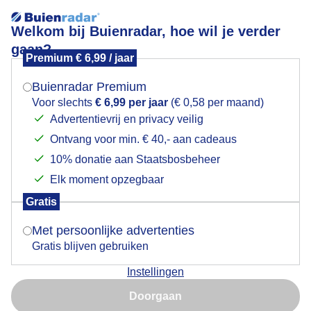
Welkom bij Buienradar, hoe wil je verder
gaan?
Premium € 6,99 / jaar
Mogen we je locatie gebruiken voor het
akkerbouwers
weer?
Buienradar Premium
Voor slechts
€ 6,99 per jaar
(€ 0,58 per maand)
Advertentievrij en privacy veilig
Ontvang voor min. € 40,- aan cadeaus
Indien je hier nog geen akkoord op hebt gegeven,
verschijnt er zo een pop-up uit je browser waarin
10% donatie aan Staatsbosbeheer
Een moment geduld aub...
deze toestemming gevraagd wordt.
Elk moment opzegbaar
Populaire categorieën
Gratis
Is goed, toon de popup
Met persoonlijke advertenties
Lente
Gratis blijven gebruiken
Zomer
Instellingen
Herfst
Nu niet, misschien later
Doorgaan
Gebruik je Safari en wil je niet elke dag deze pop-up zien?