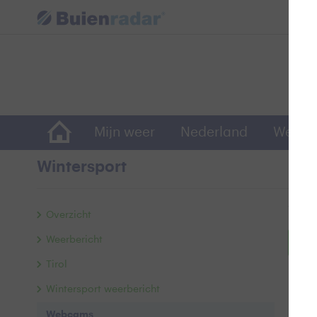
Mijn weer
Nederland
Wereld
Wintersport
We
Overzicht
Weerbericht
Ga 
Tirol
Wintersport weerbericht
Webcams