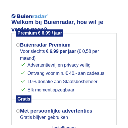
Reisinforma
Welkom bij Buienradar, hoe wil je
verder gaan?
Premium € 6,99 / jaar
Buienradar Premium
Voor slechts
€ 6,99 per jaar
(€ 0,58 per
wijd
Foto en video
Weerzine
maand)
Mogen we je locatie gebruiken voor
Advertentievrij en privacy veilig
het weer?
Ontvang voor min. € 40,- aan cadeaus
10% donatie aan Staatsbosbeheer
bcams
Elk moment opzegbaar
Indien je hier nog geen akkoord op hebt
terug
Gratis
gegeven, verschijnt er zo een pop-up uit
je browser waarin deze toestemming
Met persoonlijke advertenties
gevraagd wordt.
Gratis blijven gebruiken
Instellingen