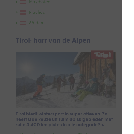
Mayrhofen
Flachau
Sölden
Tirol: hart van de Alpen
Tirol biedt wintersport in superlatieven. Zo
heeft u de keuze uit ruim 80 skigebieden met
ruim 3.400 km pistes in alle categorieën.