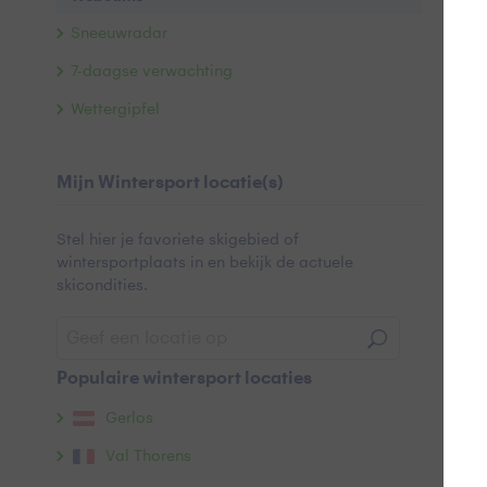
Sneeuwradar
7-daagse verwachting
Wettergipfel
Mijn Wintersport locatie(s)
Stel hier je favoriete skigebied of
wintersportplaats in en bekijk de actuele
skicondities.
Populaire wintersport locaties
Gerlos
Val Thorens