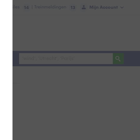
tie:
Files
| Treinmeldingen
Mijn Account
14
13