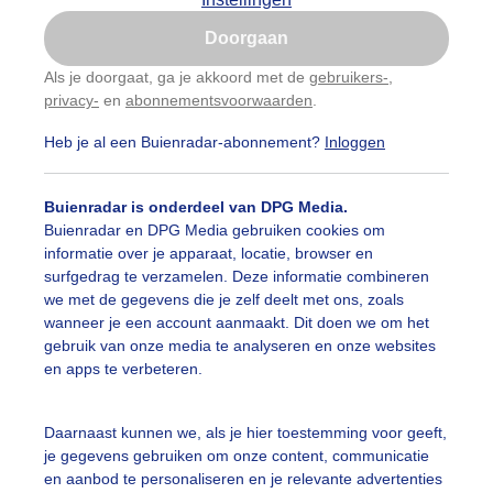
Is goed, toon de popup
Doorgaan
Nu niet, misschien later
Als je doorgaat, ga je akkoord met de
gebruikers-
,
privacy-
en
abonnementsvoorwaarden
.
Gebruik je Safari en wil je niet elke dag deze pop-up
zien?
Heb je al een Buienradar-abonnement?
Inloggen
Klik
hier
om dit aan te passen
Buienradar is onderdeel van DPG Media.
Buienradar en DPG Media gebruiken cookies om
informatie over je apparaat, locatie, browser en
surfgedrag te verzamelen. Deze informatie combineren
we met de gegevens die je zelf deelt met ons, zoals
wanneer je een account aanmaakt. Dit doen we om het
gebruik van onze media te analyseren en onze websites
en apps te verbeteren.
Daarnaast kunnen we, als je hier toestemming voor geeft,
je gegevens gebruiken om onze content, communicatie
en aanbod te personaliseren en je relevante advertenties