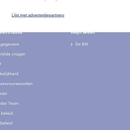
Lijst met advertentiepartners
uienradar
Mijn weer
fsgegevens
De Bilt
stelde vragen
t
elijkheid
kersvoorwaarden
eren
adar Team
 beleid
 beleid