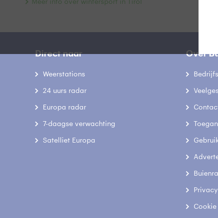
Meer info over wintersport in Tirol
Direct naar
Over B
Weerstations
Bedrij
24 uurs radar
Veelge
Europa radar
Contac
7-daagse verwachting
Toegank
Satelliet Europa
Gebrui
Advert
Buienr
Privacy
Cookie