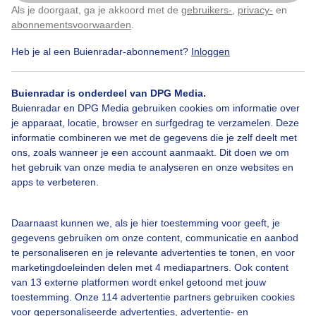
Als je doorgaat, ga je akkoord met de
gebruikers-
,
privacy-
en
Klik
hier
om dit aan te passen
abonnementsvoorwaarden
.
Heb je al een Buienradar-abonnement?
Inloggen
Buienradar is onderdeel van DPG Media.
Buienradar en DPG Media gebruiken cookies om informatie over
je apparaat, locatie, browser en surfgedrag te verzamelen. Deze
informatie combineren we met de gegevens die je zelf deelt met
Ga terug naar webcam overzicht
ons, zoals wanneer je een account aanmaakt. Dit doen we om
het gebruik van onze media te analyseren en onze websites en
apps te verbeteren.
Mijn Wintersport locatie(s)
Populaire wintersport locaties
Daarnaast kunnen we, als je hier toestemming voor geeft, je
gegevens gebruiken om onze content, communicatie en aanbod
Gerlos
te personaliseren en je relevante advertenties te tonen, en voor
marketingdoeleinden delen met 4 mediapartners. Ook content
Val Thorens
van 13 externe platformen wordt enkel getoond met jouw
Mayrhofen
toestemming. Onze 114 advertentie partners gebruiken cookies
voor gepersonaliseerde advertenties, advertentie- en
Flachau