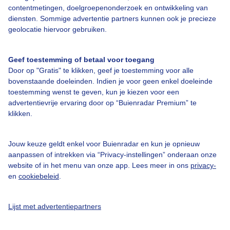
contentmetingen, doelgroepenonderzoek en ontwikkeling van
Sölden
diensten. Sommige advertentie partners kunnen ook je precieze
geolocatie hiervoor gebruiken.
Geef toestemming of betaal voor toegang
Door op "Gratis" te klikken, geef je toestemming voor alle
bovenstaande doeleinden. Indien je voor geen enkel doeleinde
Over Buienradar
toestemming wenst te geven, kun je kiezen voor een
advertentievrije ervaring door op “Buienradar Premium” te
klikken.
Bedrijfsgegevens
Veelgestelde vragen
Jouw keuze geldt enkel voor Buienradar en kun je opnieuw
Contact
aanpassen of intrekken via “Privacy-instellingen” onderaan onze
website of in het menu van onze app. Lees meer in ons
privacy-
Toegankelijkheid
en
cookiebeleid
.
Gebruikersvoorwaarden
Lijst met advertentiepartners
Adverteren
Buienradar Team