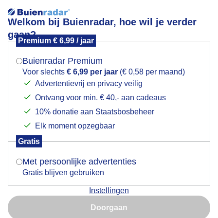
Welkom bij Buienradar, hoe wil je verder
gaan?
Premium € 6,99 / jaar
Mogen we je locatie gebruiken voor het
Stel hier je favoriete skigebied of wintersportplaats in en
weer?
bekijk de actuele skicondities.
Buienradar Premium
Voor slechts
€ 6,99 per jaar
(€ 0,58 per maand)
Advertentievrij en privacy veilig
Ontvang voor min. € 40,- aan cadeaus
Indien je hier nog geen akkoord op hebt gegeven,
Webcams Slowakije
verschijnt er zo een pop-up uit je browser waarin
10% donatie aan Staatsbosbeheer
Webcams in een plaats of skigebied in Slowakije
deze toestemming gevraagd wordt.
Elk moment opzegbaar
Gratis
Is goed, toon de popup
Met persoonlijke advertenties
+
Gratis blijven gebruiken
−
Instellingen
Nu niet, misschien later
Doorgaan
Gebruik je Safari en wil je niet elke dag deze pop-up zien?