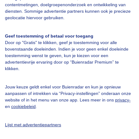
Gstaad
Bekijk webcams
contentmetingen, doelgroepenonderzoek en ontwikkeling van
diensten. Sommige advertentie partners kunnen ook je precieze
Jungfrau
Bekijk webcams
geolocatie hiervoor gebruiken.
Klosters
Bekijk webcams
Geef toestemming of betaal voor toegang
Door op "Gratis" te klikken, geef je toestemming voor alle
St. Moritz
Bekijk webcams
bovenstaande doeleinden. Indien je voor geen enkel doeleinde
toestemming wenst te geven, kun je kiezen voor een
advertentievrije ervaring door op “Buienradar Premium” te
Zermatt
Bekijk webcams
klikken.
Jouw keuze geldt enkel voor Buienradar en kun je opnieuw
aanpassen of intrekken via “Privacy-instellingen” onderaan onze
Ga terug naar webcam overzicht
website of in het menu van onze app. Lees meer in ons
privacy-
en
cookiebeleid
.
Mijn Wintersport locatie(s)
Lijst met advertentiepartners
Populaire wintersport locaties