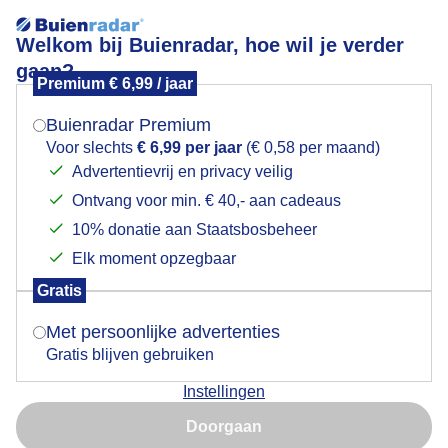
Welkom bij Buienradar, hoe wil je verder
gaan?
Premium € 6,99 / jaar
Mogen we je locatie gebruiken voor het
Lees meer.
weer?
Buienradar Premium
Stel hier je favoriete skigebied of wintersportplaats in en
Voor slechts
€ 6,99 per jaar
(€ 0,58 per maand)
bekijk de actuele skicondities.
Advertentievrij en privacy veilig
Ontvang voor min. € 40,- aan cadeaus
Indien je hier nog geen akkoord op hebt gegeven,
verschijnt er zo een pop-up uit je browser waarin
10% donatie aan Staatsbosbeheer
deze toestemming gevraagd wordt.
Elk moment opzegbaar
Webcams Zwitserland
Webcams in een plaats of skigebied in Zwitserland
Gratis
Is goed, toon de popup
Met persoonlijke advertenties
Gratis blijven gebruiken
Instellingen
Nu niet, misschien later
+
Doorgaan
−
Gebruik je Safari en wil je niet elke dag deze pop-up zien?