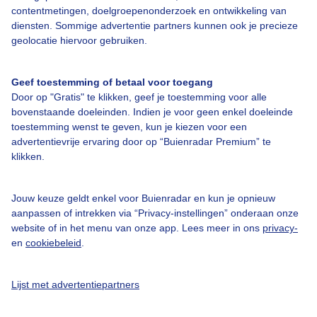
Verwachting voor San Pietro
contentmetingen, doelgroepenonderzoek en ontwikkeling van
diensten. Sommige advertentie partners kunnen ook je precieze
Vandaag
Morgen
Zaterdag
geolocatie hiervoor gebruiken.
Geef toestemming of betaal voor toegang
Door op "Gratis" te klikken, geef je toestemming voor alle
18° / 29°
17° / 25°
16° / 26°
bovenstaande doeleinden. Indien je voor geen enkel doeleinde
N 3
N 2
ZW 2
toestemming wenst te geven, kun je kiezen voor een
advertentievrije ervaring door op “Buienradar Premium” te
Uitgebreide verwachting voor San Pietro
klikken.
Bekijk de 14 daagse verwachting
Jouw keuze geldt enkel voor Buienradar en kun je opnieuw
aanpassen of intrekken via “Privacy-instellingen” onderaan onze
Informatie Gröden - Wolkenstein:
website of in het menu van onze app. Lees meer in ons
privacy-
en
cookiebeleid
.
Laatste sneeuwval
do 26 mrt
Aantal liften open
0
Lijst met advertentiepartners
Laatste piste lengte
0