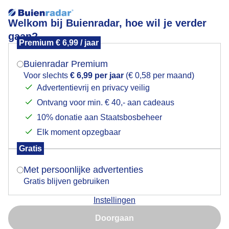
Welkom bij Buienradar, hoe wil je verder
gaan?
Premium € 6,99 / jaar
Mogen we je locatie gebruiken voor het
Stel hier je favoriete skigebied of wintersportplaats in en
weer?
bekijk de actuele skicondities.
Buienradar Premium
Voor slechts
€ 6,99 per jaar
(€ 0,58 per maand)
Advertentievrij en privacy veilig
Ontvang voor min. € 40,- aan cadeaus
Indien je hier nog geen akkoord op hebt gegeven,
Skigebied Gröden - Wolkenstein
verschijnt er zo een pop-up uit je browser waarin
10% donatie aan Staatsbosbeheer
deze toestemming gevraagd wordt.
-
Elk moment opzegbaar
Gratis
Is goed, toon de popup
-
-/-
-/78
Met persoonlijke advertenties
Gratis blijven gebruiken
Sneeuw
Sneeuw
Liften
Instellingen
Nu niet, misschien later
+
09:30
Doorgaan
Gebruik je Safari en wil je niet elke dag deze pop-up zien?