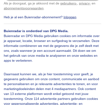
−
Als je doorgaat, ga je akkoord met de
gebruikers-
,
privacy-
en
Klik
hier
om dit aan te passen
abonnementsvoorwaarden
.
Heb je al een Buienradar-abonnement?
Inloggen
Buienradar is onderdeel van DPG Media.
Buienradar en DPG Media gebruiken cookies om informatie over
je apparaat, locatie, browser en surfgedrag te verzamelen. Deze
informatie combineren we met de gegevens die je zelf deelt met
ons, zoals wanneer je een account aanmaakt. Dit doen we om
Legenda
het gebruik van onze media te analyseren en onze websites en
apps te verbeteren.
09:20
10:10
11:00
Daarnaast kunnen we, als je hier toestemming voor geeft, je
gegevens gebruiken om onze content, communicatie en aanbod
Kort weerbericht San Pietro
te personaliseren en je relevante advertenties te tonen, en voor
marketingdoeleinden delen met 4 mediapartners. Ook content
Er vallen enkele buien in San Pietro, mogelijk met onweer. Het kwik
van 13 externe platformen wordt enkel getoond met jouw
kan oplopen naar 29 graden. Er waait een noordelijke matige wind.
toestemming. Onze 114 advertentie partners gebruiken cookies
voor gepersonaliseerde advertenties, advertentie- en