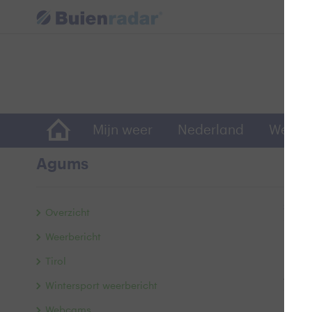
Mijn weer
Nederland
Wereld
Agums
Skige
Overzicht
Weerbericht
Tirol
Wintersport weerbericht
Webcams