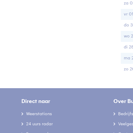
za 0
vr 0
do 3
wo 2
di 2
ma 2
zo 2
Direct naar
Over B
Weerstations
Bedrij
24 uurs radar
Veelge