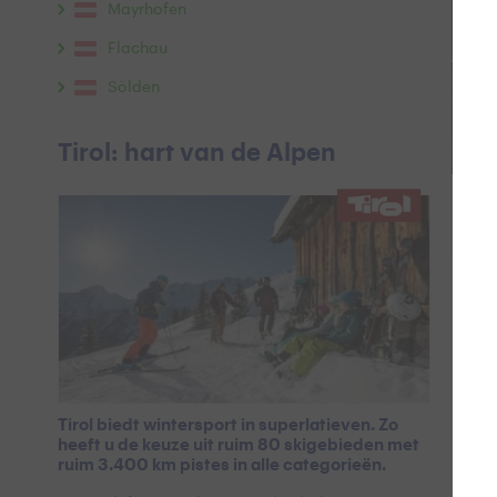
Mayrhofen
Flachau
Sölden
Tirol: hart van de Alpen
Kort
Overda
enkel
een gr
Tirol biedt wintersport in superlatieven. Zo
heeft u de keuze uit ruim 80 skigebieden met
Inf
ruim 3.400 km pistes in alle categorieën.