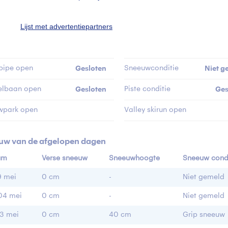
ste sneeuwval
-
Sneeuw top
Lijst met advertentiepartners
al liften open
0
Sneeuw dal
ste piste lengte
-
Open pistes
pipe open
Gesloten
Sneeuwconditie
Niet g
elbaan open
Gesloten
Piste conditie
Ges
wpark open
Valley skirun open
uw van de afgelopen dagen
um
Verse sneeuw
Sneeuwhoogte
Sneeuw condi
9 mei
0 cm
-
Niet gemeld
04 mei
0 cm
-
Niet gemeld
3 mei
0 cm
40 cm
Grip sneeuw