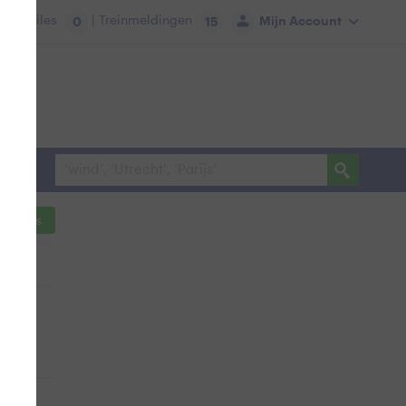
tie:
Files
| Treinmeldingen
Mijn Account
0
15
ocaties
1