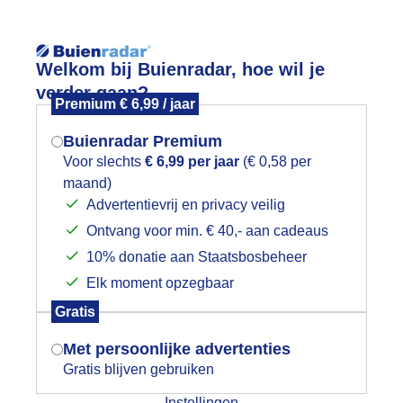
Reisinforma
Welkom bij Buienradar, hoe wil je
verder gaan?
Premium € 6,99 / jaar
Buienradar Premium
Voor slechts
€ 6,99 per jaar
(€ 0,58 per
wijd
Foto en video
Weerzine
maand)
Mogen we je locatie gebruiken voor
Advertentievrij en privacy veilig
het weer?
Voeg toe aan mijn
wintersport
l
Ontvang voor min. € 40,- aan cadeaus
10% donatie aan Staatsbosbeheer
bied Sulden (Ortler Skiarena)
Elk moment opzegbaar
Indien je hier nog geen akkoord op hebt
-
Gratis
gegeven, verschijnt er zo een pop-up uit
je browser waarin deze toestemming
-
Met persoonlijke advertenties
-/20
-/1
gevraagd wordt.
Gratis blijven gebruiken
Instellingen