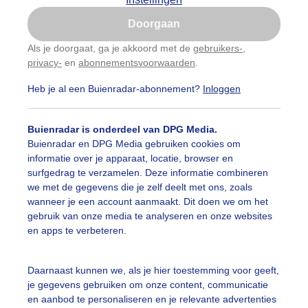
Is goed, toon de popup
neeuw
Sneeuwhoogte
Skiliften
Doorgaan
Nu niet, misschien later
mperatuur
Als je doorgaat, ga je akkoord met de
gebruikers-
,
privacy-
en
abonnementsvoorwaarden
.
Gebruik je Safari en wil je niet elke dag deze pop-up
zien?
01:20
Heb je al een Buienradar-abonnement?
Inloggen
Klik
hier
om dit aan te passen
Buienradar is onderdeel van DPG Media.
Buienradar en DPG Media gebruiken cookies om
informatie over je apparaat, locatie, browser en
surfgedrag te verzamelen. Deze informatie combineren
we met de gegevens die je zelf deelt met ons, zoals
wanneer je een account aanmaakt. Dit doen we om het
gebruik van onze media te analyseren en onze websites
en apps te verbeteren.
Daarnaast kunnen we, als je hier toestemming voor geeft,
je gegevens gebruiken om onze content, communicatie
en aanbod te personaliseren en je relevante advertenties