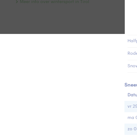
Meer info over wintersport in Tirol
Laat
Aant
Laat
Half
Rod
Sno
Snee
Dat
vr 2
ma 
zo 0