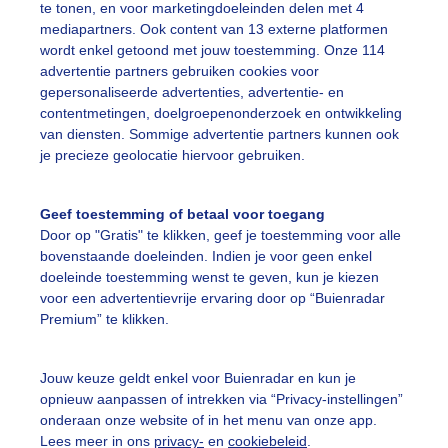
te tonen, en voor marketingdoeleinden delen met 4
mediapartners. Ook content van 13 externe platformen
wordt enkel getoond met jouw toestemming. Onze 114
advertentie partners gebruiken cookies voor
gepersonaliseerde advertenties, advertentie- en
contentmetingen, doelgroepenonderzoek en ontwikkeling
Legen
van diensten. Sommige advertentie partners kunnen ook
je precieze geolocatie hiervoor gebruiken.
Geef toestemming of betaal voor toegang
01:15
01:40
02:05
02:30
02:55
03:20
Door op "Gratis" te klikken, geef je toestemming voor alle
bovenstaande doeleinden. Indien je voor geen enkel
 weerbericht Agums
doeleinde toestemming wenst te geven, kun je kiezen
voor een advertentievrije ervaring door op “Buienradar
g schijnt de zon van tijd tot tijd in Agums. In de loop van de dag
Premium” te klikken.
e pittige buieen met kans op onweer en hagel. De temperatuur stijg
aad of 29. De wind komt uit het zuidwesten en is zwak.
Jouw keuze geldt enkel voor Buienradar en kun je
opnieuw aanpassen of intrekken via “Privacy-instellingen”
ormatie Sulden (Ortler Skiarena):
onderaan onze website of in het menu van onze app.
Lees meer in ons
privacy-
en
cookiebeleid
.