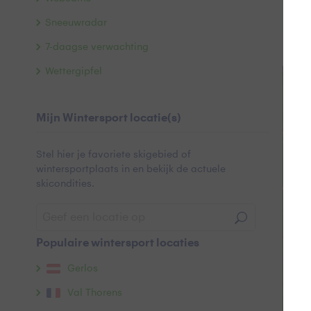
S
Sneeuwradar
7-daagse verwachting
Te
Wettergipfel
+
−
Mijn Wintersport locatie(s)
Stel hier je favoriete skigebied of
wintersportplaats in en bekijk de actuele
skicondities.
Populaire wintersport locaties
Gerlos
Val Thorens