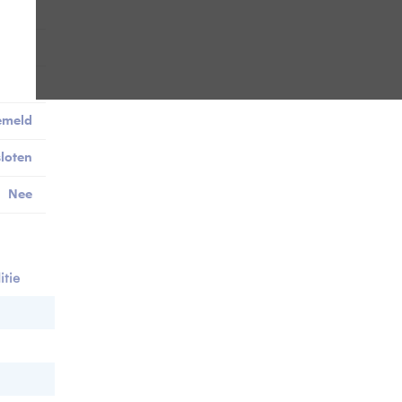
-
-
0
emeld
loten
Nee
tie