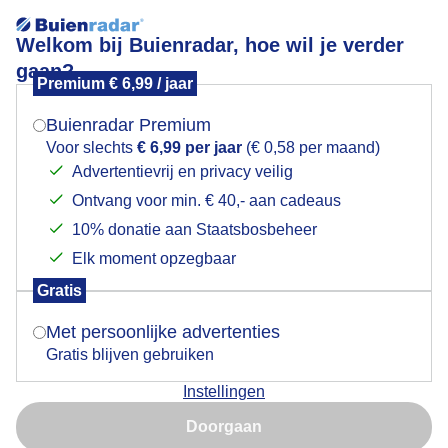
Welkom bij Buienradar, hoe wil je verder
gaan?
Premium € 6,99 / jaar
Mogen we je locatie gebruiken voor het
Stel hier je favoriete skigebied of wintersportplaats in en
weer?
bekijk de actuele skicondities.
Buienradar Premium
Voor slechts
€ 6,99 per jaar
(€ 0,58 per maand)
Advertentievrij en privacy veilig
Ontvang voor min. € 40,- aan cadeaus
Indien je hier nog geen akkoord op hebt gegeven,
Skigebied Willingen
verschijnt er zo een pop-up uit je browser waarin
10% donatie aan Staatsbosbeheer
deze toestemming gevraagd wordt.
-
Elk moment opzegbaar
Gratis
Is goed, toon de popup
-
-/19
-/16
Met persoonlijke advertenties
Gratis blijven gebruiken
Sneeuw
Sneeuw
Liften
Instellingen
Nu niet, misschien later
+
09:10
Doorgaan
Gebruik je Safari en wil je niet elke dag deze pop-up zien?