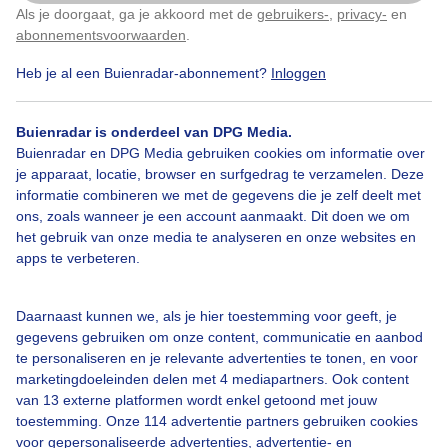
−
Als je doorgaat, ga je akkoord met de
gebruikers-
,
privacy-
en
Klik
hier
om dit aan te passen
abonnementsvoorwaarden
.
Heb je al een Buienradar-abonnement?
Inloggen
Buienradar is onderdeel van DPG Media.
Buienradar en DPG Media gebruiken cookies om informatie over
je apparaat, locatie, browser en surfgedrag te verzamelen. Deze
informatie combineren we met de gegevens die je zelf deelt met
ons, zoals wanneer je een account aanmaakt. Dit doen we om
Legenda
het gebruik van onze media te analyseren en onze websites en
apps te verbeteren.
09:05
09:55
10:45
Daarnaast kunnen we, als je hier toestemming voor geeft, je
gegevens gebruiken om onze content, communicatie en aanbod
Kort weerbericht Brilon-Wald
te personaliseren en je relevante advertenties te tonen, en voor
marketingdoeleinden delen met 4 mediapartners. Ook content
Een mix van zon en vriendelijke stapelwolken voor Brilon-Wald. De
van 13 externe platformen wordt enkel getoond met jouw
temperatuur stijgt naar een graad of 29. De wind komt uit het
toestemming. Onze 114 advertentie partners gebruiken cookies
zuidwesten en is zwak.
voor gepersonaliseerde advertenties, advertentie- en