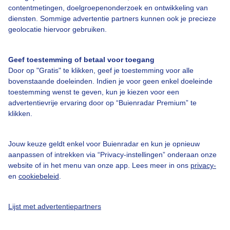
contentmetingen, doelgroepenonderzoek en ontwikkeling van
Informatie Willingen:
diensten. Sommige advertentie partners kunnen ook je precieze
geolocatie hiervoor gebruiken.
Laatste sneeuwval
-
Aantal liften open
0
Geef toestemming of betaal voor toegang
Door op "Gratis" te klikken, geef je toestemming voor alle
Laatste piste lengte
-
bovenstaande doeleinden. Indien je voor geen enkel doeleinde
toestemming wenst te geven, kun je kiezen voor een
Halfpipe open
advertentievrije ervaring door op “Buienradar Premium” te
klikken.
Rodelbaan open
Gesloten
Snowpark open
Jouw keuze geldt enkel voor Buienradar en kun je opnieuw
aanpassen of intrekken via “Privacy-instellingen” onderaan onze
website of in het menu van onze app. Lees meer in ons
privacy-
Sneeuw top
-
en
cookiebeleid
.
Sneeuw dal
-
Lijst met advertentiepartners
Open pistes
0
Sneeuwconditie
Niet gemeld