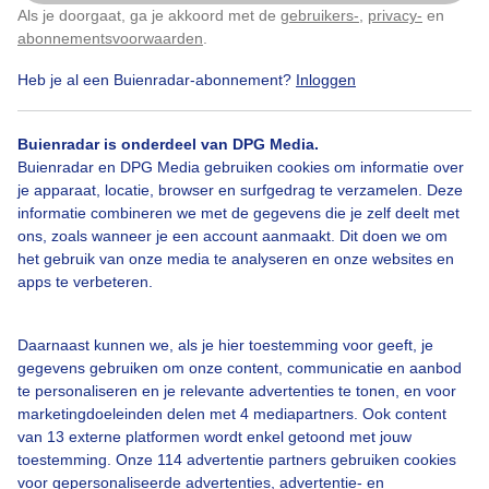
−
Als je doorgaat, ga je akkoord met de
gebruikers-
,
privacy-
en
Klik
hier
om dit aan te passen
abonnementsvoorwaarden
.
Heb je al een Buienradar-abonnement?
Inloggen
Buienradar is onderdeel van DPG Media.
Buienradar en DPG Media gebruiken cookies om informatie over
je apparaat, locatie, browser en surfgedrag te verzamelen. Deze
informatie combineren we met de gegevens die je zelf deelt met
ons, zoals wanneer je een account aanmaakt. Dit doen we om
Legenda
het gebruik van onze media te analyseren en onze websites en
apps te verbeteren.
12:15
13:05
13:55
14:45
Daarnaast kunnen we, als je hier toestemming voor geeft, je
gegevens gebruiken om onze content, communicatie en aanbod
Kort weerbericht Hildfeld
te personaliseren en je relevante advertenties te tonen, en voor
marketingdoeleinden delen met 4 mediapartners. Ook content
Het is grotendeels droog in Hildfeld met af en toe zon. Het kwik kan
van 13 externe platformen wordt enkel getoond met jouw
oplopen naar 18 graden. De wind komt uit het noordwesten en is
toestemming. Onze 114 advertentie partners gebruiken cookies
zwak.
voor gepersonaliseerde advertenties, advertentie- en