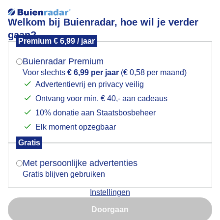
Welkom bij Buienradar, hoe wil je verder
gaan?
Premium € 6,99 / jaar
Mogen we je locatie gebruiken voor het
Stel hier je favoriete skigebied of wintersportplaats in en
weer?
bekijk de actuele skicondities.
Buienradar Premium
Voor slechts
€ 6,99 per jaar
(€ 0,58 per maand)
Advertentievrij en privacy veilig
Ontvang voor min. € 40,- aan cadeaus
Indien je hier nog geen akkoord op hebt gegeven,
Skigebied Willingen
verschijnt er zo een pop-up uit je browser waarin
10% donatie aan Staatsbosbeheer
deze toestemming gevraagd wordt.
-
Elk moment opzegbaar
Gratis
Is goed, toon de popup
-
-/19
-/16
Met persoonlijke advertenties
Gratis blijven gebruiken
Sneeuw
Sneeuw
Liften
Instellingen
Nu niet, misschien later
+
12:20
Doorgaan
Gebruik je Safari en wil je niet elke dag deze pop-up zien?