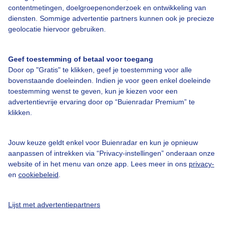
contentmetingen, doelgroepenonderzoek en ontwikkeling van
Verwachting voor Hildfeld
diensten. Sommige advertentie partners kunnen ook je precieze
geolocatie hiervoor gebruiken.
Vandaag
Morgen
Zondag
Geef toestemming of betaal voor toegang
Door op "Gratis" te klikken, geef je toestemming voor alle
bovenstaande doeleinden. Indien je voor geen enkel doeleinde
12° / 19°
10° / 22°
13° / 27°
toestemming wenst te geven, kun je kiezen voor een
N 2
O 2
ZW 1
advertentievrije ervaring door op “Buienradar Premium” te
klikken.
Uitgebreide verwachting voor Hildfeld
Bekijk de 14 daagse verwachting
Jouw keuze geldt enkel voor Buienradar en kun je opnieuw
aanpassen of intrekken via “Privacy-instellingen” onderaan onze
website of in het menu van onze app. Lees meer in ons
privacy-
Informatie Willingen:
en
cookiebeleid
.
Laatste sneeuwval
-
Lijst met advertentiepartners
Aantal liften open
0