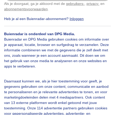
−
Als je doorgaat, ga je akkoord met de
gebruikers-
,
privacy-
en
Klik
hier
om dit aan te passen
abonnementsvoorwaarden
.
Heb je al een Buienradar-abonnement?
Inloggen
Buienradar is onderdeel van DPG Media.
Buienradar en DPG Media gebruiken cookies om informatie over
je apparaat, locatie, browser en surfgedrag te verzamelen. Deze
informatie combineren we met de gegevens die je zelf deelt met
ons, zoals wanneer je een account aanmaakt. Dit doen we om
Legenda
het gebruik van onze media te analyseren en onze websites en
apps te verbeteren.
21:10
22:00
22:50
Daarnaast kunnen we, als je hier toestemming voor geeft, je
gegevens gebruiken om onze content, communicatie en aanbod
Kort weerbericht Rattlar
te personaliseren en je relevante advertenties te tonen, en voor
marketingdoeleinden delen met 4 mediapartners. Ook content
Het is vrij zonnig in Rattlar. Het wordt een graad of 14. De wind is
van 13 externe platformen wordt enkel getoond met jouw
windstil en gaat uit het noordoosten waaien.
toestemming. Onze 114 advertentie partners gebruiken cookies
voor gepersonaliseerde advertenties, advertentie- en