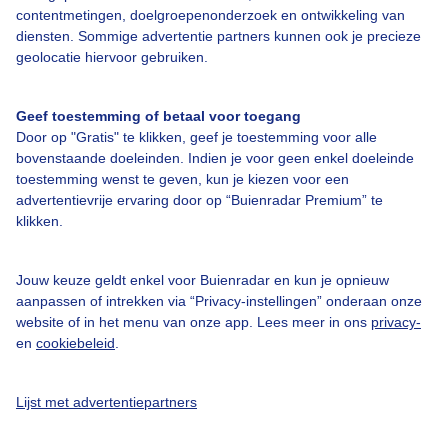
Verwachting voor Rattlar
contentmetingen, doelgroepenonderzoek en ontwikkeling van
diensten. Sommige advertentie partners kunnen ook je precieze
Vandaag
Morgen
Zondag
geolocatie hiervoor gebruiken.
Geef toestemming of betaal voor toegang
Door op "Gratis" te klikken, geef je toestemming voor alle
13° / 14°
10° / 23°
14° / 28°
bovenstaande doeleinden. Indien je voor geen enkel doeleinde
NO 0
ZO 1
ZW 2
toestemming wenst te geven, kun je kiezen voor een
advertentievrije ervaring door op “Buienradar Premium” te
Uitgebreide verwachting voor Rattlar
klikken.
Bekijk de 14 daagse verwachting
Jouw keuze geldt enkel voor Buienradar en kun je opnieuw
aanpassen of intrekken via “Privacy-instellingen” onderaan onze
Informatie Willingen:
website of in het menu van onze app. Lees meer in ons
privacy-
en
cookiebeleid
.
Laatste sneeuwval
-
Aantal liften open
0
Lijst met advertentiepartners
Laatste piste lengte
-