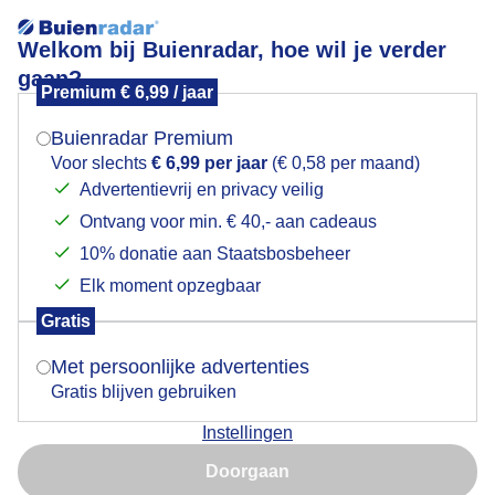
Welkom bij Buienradar, hoe wil je verder
gaan?
Premium € 6,99 / jaar
Mogen we je locatie gebruiken voor het
Stel hier je favoriete skigebied of wintersportplaats in en
weer?
bekijk de actuele skicondities.
Buienradar Premium
Voor slechts
€ 6,99 per jaar
(€ 0,58 per maand)
Advertentievrij en privacy veilig
Ontvang voor min. € 40,- aan cadeaus
Indien je hier nog geen akkoord op hebt gegeven,
Skigebied Willingen
verschijnt er zo een pop-up uit je browser waarin
10% donatie aan Staatsbosbeheer
deze toestemming gevraagd wordt.
-
Elk moment opzegbaar
Gratis
Is goed, toon de popup
-
-/19
-/16
Met persoonlijke advertenties
Gratis blijven gebruiken
Sneeuw
Sneeuw
Liften
Instellingen
Nu niet, misschien later
+
21:25
Doorgaan
Gebruik je Safari en wil je niet elke dag deze pop-up zien?