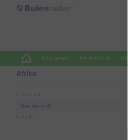
Mijn weer
Nederland
Wereld
Afrika
Wee
Overzicht
Weer per land
Ac
Satelliet