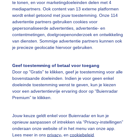
te tonen, en voor marketingdoeleinden delen met 4
mediapartners. Ook content van 13 externe platformen
wordt enkel getoond met jouw toestemming. Onze 114
ulaire plaatsen
advertentie partners gebruiken cookies voor
gepersonaliseerde advertenties, advertentie- en
contentmetingen, doelgroepenonderzoek en ontwikkeling
a
17,5°C / 25,4°C
Chipata
17,5°C
van diensten. Sommige advertentie partners kunnen ook
je precieze geolocatie hiervoor gebruiken.
ta
17,5°C / 25,4°C
Ntayakachiya
17,5°C
Geef toestemming of betaal voor toegang
gstone
17,5°C / 25,4°C
Chobe
17,5°C
Door op "Gratis" te klikken, geef je toestemming voor alle
bovenstaande doeleinden. Indien je voor geen enkel
doeleinde toestemming wenst te geven, kun je kiezen
ord
17,5°C / 25,4°C
Masupe
17,5°C
voor een advertentievrije ervaring door op “Buienradar
Premium” te klikken.
Jouw keuze geldt enkel voor Buienradar en kun je
opnieuw aanpassen of intrekken via “Privacy-instellingen”
onderaan onze website of in het menu van onze app.
andgemiddelden (
Lusaka
)
Lees meer in ons
privacy-
en
cookiebeleid
.