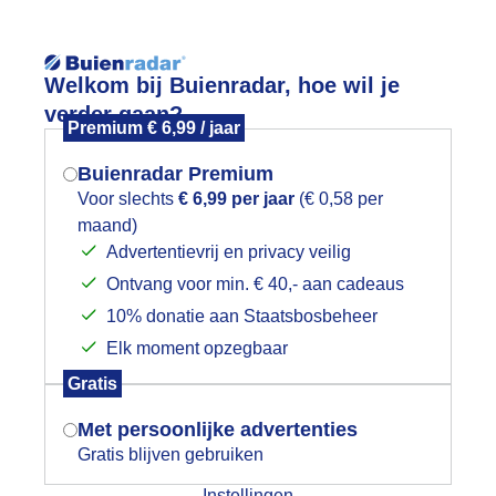
Reisinforma
Welkom bij Buienradar, hoe wil je
verder gaan?
Premium € 6,99 / jaar
Buienradar Premium
Voor slechts
€ 6,99 per jaar
(€ 0,58 per
wijd
Foto en video
Weerzine
maand)
Mogen we je locatie gebruiken voor
Advertentievrij en privacy veilig
het weer?
Ontvang voor min. € 40,- aan cadeaus
10% donatie aan Staatsbosbeheer
r per land
Elk moment opzegbaar
Indien je hier nog geen akkoord op hebt
Gratis
gegeven, verschijnt er zo een pop-up uit
tueel weer in:
je browser waarin deze toestemming
Met persoonlijke advertenties
gevraagd wordt.
Gratis blijven gebruiken
Instellingen