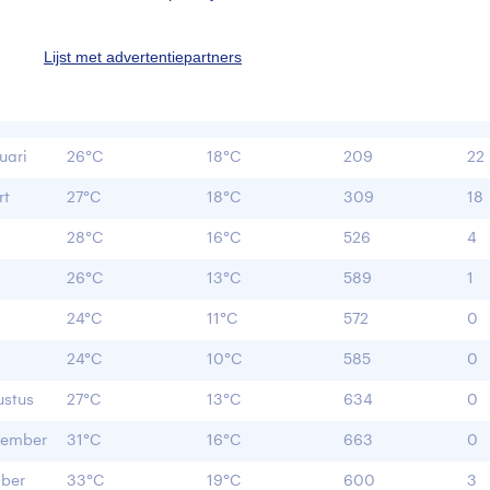
nd
Maximum
Minimum
Uren zon per
Da
Lijst met advertentiepartners
temperatuur
temperatuur
maand
ne
ari
27°C
19°C
198
25
uari
26°C
18°C
209
22
rt
27°C
18°C
309
18
l
28°C
16°C
526
4
26°C
13°C
589
1
24°C
11°C
572
0
24°C
10°C
585
0
stus
27°C
13°C
634
0
tember
31°C
16°C
663
0
ber
33°C
19°C
600
3