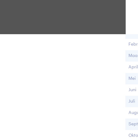
Maa
Janu
Febr
Maa
Apri
Mei
Juni
Juli
Augu
Sep
Okto