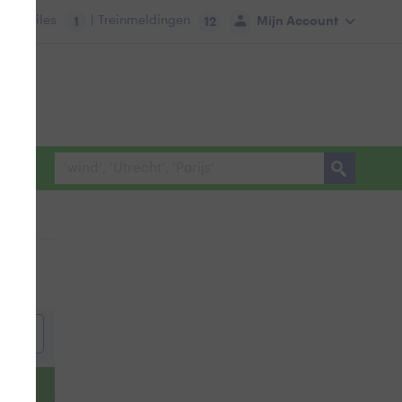
tie:
Files
| Treinmeldingen
Mijn Account
1
12