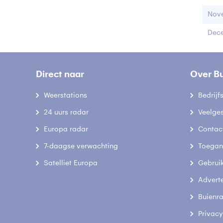
Nov
Dec
Direct naar
Over B
Weerstations
Bedrij
24 uurs radar
Veelge
Europa radar
Contac
7-daagse verwachting
Toegank
Satelliet Europa
Gebrui
Advert
Buienr
Privacy