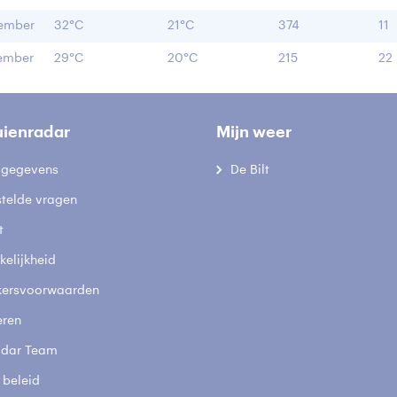
ember
32°C
21°C
374
11
ember
29°C
20°C
215
22
uienradar
Mijn weer
fsgegevens
De Bilt
stelde vragen
t
elijkheid
kersvoorwaarden
eren
adar Team
 beleid