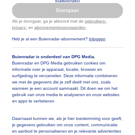
Is goed, toon de popup
Doorgaan
Nu niet, misschien later
Als je doorgaat, ga je akkoord met de
gebruikers-
,
privacy-
en
abonnementsvoorwaarden
.
Gebruik je Safari en wil je niet elke dag deze pop-up
zien?
Heb je al een Buienradar-abonnement?
Inloggen
Klik
hier
om dit aan te passen
17,5°
Buienradar is onderdeel van DPG Media.
17,5°
Buienradar en DPG Media gebruiken cookies om
informatie over je apparaat, locatie, browser en
surfgedrag te verzamelen. Deze informatie combineren
17,5°
we met de gegevens die je zelf deelt met ons, zoals
wanneer je een account aanmaakt. Dit doen we om het
gebruik van onze media te analyseren en onze websites
en apps te verbeteren.
Daarnaast kunnen we, als je hier toestemming voor geeft,
je gegevens gebruiken om onze content, communicatie
en aanbod te personaliseren en je relevante advertenties