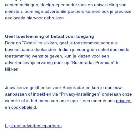
contentmetingen, doelgroepenonderzoek en ontwikkeling van
Licht
diensten. Sommige advertentie partners kunnen ook je precieze
19:45
20:15
20:45
21:15
21:45
22:15
22:45
geolocatie hiervoor gebruiken.
Kort weerbericht De Bilt
Geef toestemming of betaal voor toegang
Door op "Gratis" te klikken, geef je toestemming voor alle
In De Bilt afwisseling van zon en enkele vriendelijke stapelwolken.
bovenstaande doeleinden. Indien je voor geen enkel doeleinde
De temperatuur loopt op naar 22 graden. Er waait een westelijke
toestemming wenst te geven, kun je kiezen voor een
zwakke wind.
advertentievrije ervaring door op “Buienradar Premium” te
klikken.
Nu in De Bilt
Jouw keuze geldt enkel voor Buienradar en kun je opnieuw
aanpassen of intrekken via “Privacy-instellingen” onderaan onze
website of in het menu van onze app. Lees meer in ons
privacy-
en
cookiebeleid
.
19,3°C
0 mm
3 Bft
Lijst met advertentiepartners
Gevoelstemperatuur
19,3°C