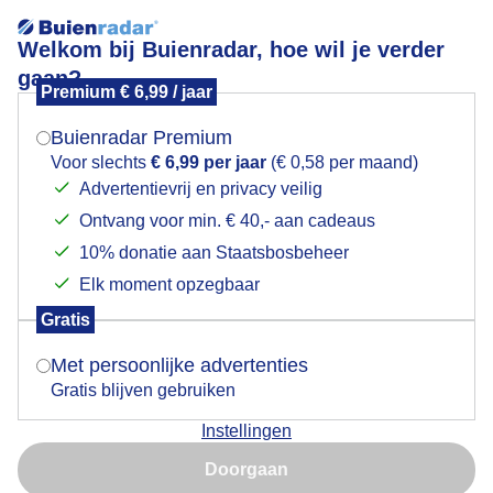
Welkom bij Buienradar, hoe wil je verder
gaan?
Premium € 6,99 / jaar
Mogen we je locatie gebruiken voor het
weer?
Buienradar Premium
0 mm
NW2
Voor slechts
€ 6,99 per jaar
(€ 0,58 per maand)
18,8 °C
Advertentievrij en privacy veilig
Ontvang voor min. € 40,- aan cadeaus
Indien je hier nog geen akkoord op hebt gegeven,
-1 uur
+3 uur
verschijnt er zo een pop-up uit je browser waarin
10% donatie aan Staatsbosbeheer
deze toestemming gevraagd wordt.
+
Elk moment opzegbaar
19:40
−
Gratis
Is goed, toon de popup
Met persoonlijke advertenties
Gratis blijven gebruiken
Instellingen
Nu niet, misschien later
Doorgaan
Gebruik je Safari en wil je niet elke dag deze pop-up zien?