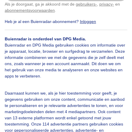
Als je doorgaat, ga je akkoord met de
gebruikers-
,
privacy-
en
Klik
hier
om dit aan te passen
abonnementsvoorwaarden
.
Heb je al een Buienradar-abonnement?
Inloggen
Buienradar is onderdeel van DPG Media.
Buienradar en DPG Media gebruiken cookies om informatie over
je apparaat, locatie, browser en surfgedrag te verzamelen. Deze
informatie combineren we met de gegevens die je zelf deelt met
©
OSM
ons, zoals wanneer je een account aanmaakt. Dit doen we om
het gebruik van onze media te analyseren en onze websites en
apps te verbeteren.
19:40
20:45
21:50
Daarnaast kunnen we, als je hier toestemming voor geeft, je
Neerslag in De Bilt
gegevens gebruiken om onze content, communicatie en aanbod
Geen neerslag verwacht
te personaliseren en je relevante advertenties te tonen, en voor
marketingdoeleinden delen met 4 mediapartners. Ook content
Nu
Zwaar
van 13 externe platformen wordt enkel getoond met jouw
toestemming. Onze 114 advertentie partners gebruiken cookies
voor gepersonaliseerde advertenties, advertentie- en