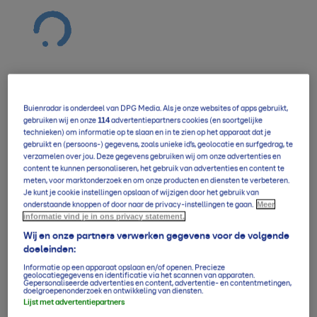
Buienradar is onderdeel van DPG Media. Als je onze websites of apps gebruikt,
Verwachting overzicht
114
gebruiken wij en onze
advertentiepartners cookies (en soortgelijke
technieken) om informatie op te slaan en in te zien op het apparaat dat je
gebruikt en (persoons-) gegevens, zoals unieke id’s, geolocatie en surfgedrag, te
verzamelen over jou. Deze gegevens gebruiken wij om onze advertenties en
5-daagse per uur
content te kunnen personaliseren, het gebruik van advertenties en content te
meten, voor marktonderzoek en om onze producten en diensten te verbeteren.
Je kunt je cookie instellingen opslaan of wijzigen door het gebruik van
Meer
onderstaande knoppen of door naar de privacy-instellingen te gaan.
informatie vind je in ons privacy statement.
14-daagse verwachting
Wij en onze partners verwerken gegevens voor de volgende
doeleinden:
Informatie op een apparaat opslaan en/of openen. Precieze
Klimaatgemiddelden
geolocatiegegevens en identificatie via het scannen van apparaten.
Gepersonaliseerde advertenties en content, advertentie- en contentmetingen,
doelgroepenonderzoek en ontwikkeling van diensten.
Lijst met advertentiepartners