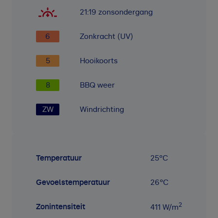
21:19
zonsondergang
6
Zonkracht (UV)
5
Hooikoorts
8
BBQ weer
ZW
Windrichting
Temperatuur
25
°C
Gevoelstemperatuur
26
°C
2
Zonintensiteit
411
W/m