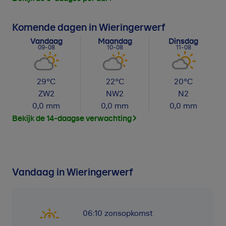
Komende dagen in Wieringerwerf
Vandaag
Maandag
Dinsdag
09-08
10-08
11-08
29
°C
22
°C
20
°C
ZW
2
NW
2
N
2
0,0
mm
0,0
mm
0,0
mm
Bekijk de 14-daagse verwachting
Vandaag in Wieringerwerf
06:10
zonsopkomst