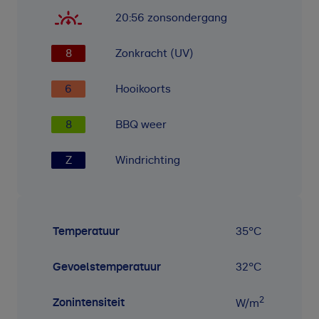
20:56
zonsondergang
8
Zonkracht (UV)
6
Hooikoorts
8
BBQ weer
Z
Windrichting
Temperatuur
35
°C
Gevoelstemperatuur
32
°C
2
Zonintensiteit
W/m