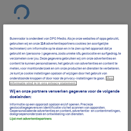
Buienradar is onderdeel van DPG Media. Als je onze websites of apps gebruikt,
114
gebruiken wij en onze
advertentiepartners cookies (en soortgelijke
Verwachting overzicht
technieken) om informatie op te slaan en in te zien op het apparaat dat je
gebruikt en (persoons-) gegevens, zoals unieke id’s, geolocatie en surfgedrag, te
verzamelen over jou. Deze gegevens gebruiken wij om onze advertenties en
content te kunnen personaliseren, het gebruik van advertenties en content te
meten, voor marktonderzoek en om onze producten en diensten te verbeteren.
5-daagse per uur
Je kunt je cookie instellingen opslaan of wijzigen door het gebruik van
Meer
onderstaande knoppen of door naar de privacy-instellingen te gaan.
informatie vind je in ons privacy statement.
14-daagse verwachting
Wij en onze partners verwerken gegevens voor de volgende
doeleinden:
Informatie op een apparaat opslaan en/of openen. Precieze
geolocatiegegevens en identificatie via het scannen van apparaten.
Gepersonaliseerde advertenties en content, advertentie- en contentmetingen,
Klimaatgemiddelden
doelgroepenonderzoek en ontwikkeling van diensten.
Lijst met advertentiepartners