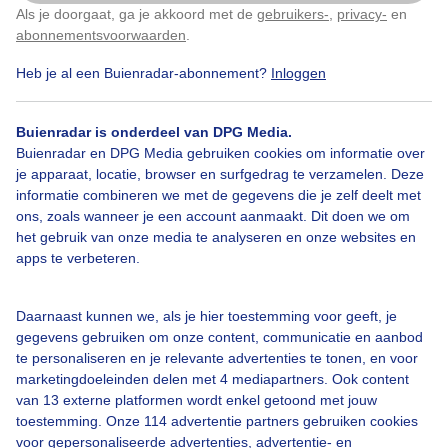
Als je doorgaat, ga je akkoord met de
gebruikers-
,
privacy-
en
Klik
hier
om dit aan te passen
20.0
abonnementsvoorwaarden
.
15.0
Heb je al een Buienradar-abonnement?
Inloggen
10.0
00:00
04:00
08:00
Buienradar is onderdeel van DPG Media.
Buienradar en DPG Media gebruiken cookies om informatie over
Temperatuur 10 cm hoogte in °C
je apparaat, locatie, browser en surfgedrag te verzamelen. Deze
Meetstation Arnhem
Actueel (
11:50
):
30,5
Min:
7,2
Max:
30,5
informatie combineren we met de gegevens die je zelf deelt met
40.0
ons, zoals wanneer je een account aanmaakt. Dit doen we om
het gebruik van onze media te analyseren en onze websites en
30.0
apps te verbeteren.
20.0
Daarnaast kunnen we, als je hier toestemming voor geeft, je
10.0
gegevens gebruiken om onze content, communicatie en aanbod
0.0
te personaliseren en je relevante advertenties te tonen, en voor
00:00
04:00
08:00
marketingdoeleinden delen met 4 mediapartners. Ook content
van 13 externe platformen wordt enkel getoond met jouw
Luchtvochtigheid in %
toestemming. Onze 114 advertentie partners gebruiken cookies
Meetstation Arnhem
Actueel (
11:50
):
27
Min:
27
Max:
86
voor gepersonaliseerde advertenties, advertentie- en