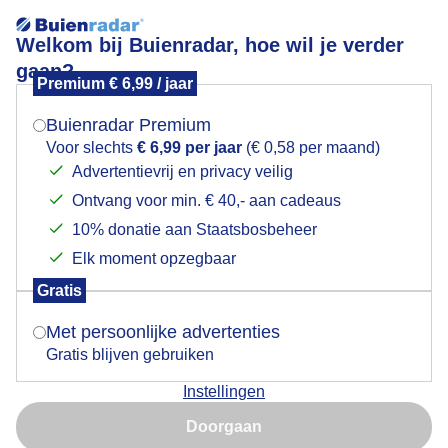
Welkom bij Buienradar, hoe wil je verder
gaan?
Premium € 6,99 / jaar
Mogen we je locatie gebruiken voor het
weer?
Weergrafieken
Buienradar Premium
Voor slechts
€ 6,99 per jaar
(€ 0,58 per maand)
Kies een meetstation:
Advertentievrij en privacy veilig
Ontvang voor min. € 40,- aan cadeaus
Indien je hier nog geen akkoord op hebt gegeven,
verschijnt er zo een pop-up uit je browser waarin
10% donatie aan Staatsbosbeheer
deze toestemming gevraagd wordt.
Kies een dag:
Elk moment opzegbaar
Gratis
Is goed, toon de popup
Met persoonlijke advertenties
Temperatuur 1,5 m hoogte in °C
Gratis blijven gebruiken
Meetstation Arnhem
Actueel (
11:50
):
28,0
Min:
10,0
Max:
28,0
Instellingen
30.0
Nu niet, misschien later
Doorgaan
25.0
Gebruik je Safari en wil je niet elke dag deze pop-up zien?