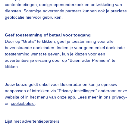
90
contentmetingen, doelgroepenonderzoek en ontwikkeling van
80
diensten. Sommige advertentie partners kunnen ook je precieze
70
geolocatie hiervoor gebruiken.
60
50
Geef toestemming of betaal voor toegang
40
Door op "Gratis" te klikken, geef je toestemming voor alle
30
bovenstaande doeleinden. Indien je voor geen enkel doeleinde
20
toestemming wenst te geven, kun je kiezen voor een
00:00
04:00
08:00
advertentievrije ervaring door op “Buienradar Premium” te
klikken.
Zicht in meter
Meetstation Arnhem
Min:
33000
Max:
49900
Actueel (
11:50
):
33000
Jouw keuze geldt enkel voor Buienradar en kun je opnieuw
50000
aanpassen of intrekken via “Privacy-instellingen” onderaan onze
website of in het menu van onze app. Lees meer in ons
privacy-
45000
en
cookiebeleid
.
40000
Lijst met advertentiepartners
35000
30000