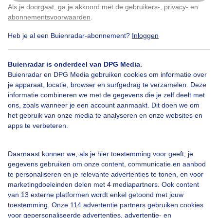
Als je doorgaat, ga je akkoord met de
gebruikers-
,
privacy-
en
Klik
hier
om dit aan te passen
abonnementsvoorwaarden
.
Heb je al een Buienradar-abonnement?
Inloggen
06-08-2026 om 08:15 door Maurice Middendorp
Buienradar is onderdeel van DPG Media.
Wereldwijde natuurbranden laten een
Buienradar en DPG Media gebruiken cookies om informatie over
zorgwekkende klimaattrend zien: extreme hitte en
je apparaat, locatie, browser en surfgedrag te verzamelen. Deze
droogte vergroten het risico op grote branden.
informatie combineren we met de gegevens die je zelf deelt met
ons, zoals wanneer je een account aanmaakt. Dit doen we om
Bosbranden ontstaan niet door klimaatverandering alleen. Toch
het gebruik van onze media te analyseren en onze websites en
laten onderzoeken op verschillende continenten steeds dezelfde
apps te verbeteren.
rode draad zien: de opwarming van de aarde vergroot de kans
op extreem brandweer, waardoor natuurbranden zich sneller
en grootschaliger kunnen ontwikkelen.
Daarnaast kunnen we, als je hier toestemming voor geeft, je
Lees de blog
gegevens gebruiken om onze content, communicatie en aanbod
te personaliseren en je relevante advertenties te tonen, en voor
marketingdoeleinden delen met 4 mediapartners. Ook content
van 13 externe platformen wordt enkel getoond met jouw
Heet, heter, heetst in Europa
toestemming. Onze 114 advertentie partners gebruiken cookies
voor gepersonaliseerde advertenties, advertentie- en