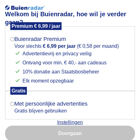
Welkom bij Buienradar, hoe wil je verder
gaan?
Premium € 6,99 / jaar
Mogen we je locatie gebruiken voor het
Niet gevonden
weer?
Buienradar Premium
Voor slechts
€ 6,99 per jaar
(€ 0,58 per maand)
Lees meer:
Advertentievrij en privacy veilig
Ontvang voor min. € 40,- aan cadeaus
Indien je hier nog geen akkoord op hebt gegeven,
Weerbericht
Energie
Wintersportweer
verschijnt er zo een pop-up uit je browser waarin
10% donatie aan Staatsbosbeheer
deze toestemming gevraagd wordt.
Elk moment opzegbaar
Bosbranden wereldwijd: van Canada tot Spanje
hetzelfde patroon
Gratis
Is goed, toon de popup
Met persoonlijke advertenties
Gratis blijven gebruiken
Instellingen
Nu niet, misschien later
Doorgaan
Gebruik je Safari en wil je niet elke dag deze pop-up zien?