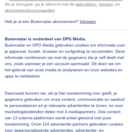
Als je doorgaat, ga je akkoord met de
gebruikers-
,
privacy-
en
Klik
hier
om dit aan te passen
abonnementsvoorwaarden
.
Heb je al een Buienradar-abonnement?
Inloggen
Legenda
Buienradar is onderdeel van DPG Media.
©
OSM
Buienradar en DPG Media gebruiken cookies om informatie over
je apparaat, locatie, browser en surfgedrag te verzamelen. Deze
informatie combineren we met de gegevens die je zelf deelt met
18:35
19:35
20:35
21:35
ons, zoals wanneer je een account aanmaakt. Dit doen we om
het gebruik van onze media te analyseren en onze websites en
Neerslag in
Oud-Loosdrecht
apps te verbeteren.
Geen neerslag verwacht
Daarnaast kunnen we, als je hier toestemming voor geeft, je
Nu
Zwaar
gegevens gebruiken om onze content, communicatie en aanbod
te personaliseren en je relevante advertenties te tonen, en voor
marketingdoeleinden delen met 4 mediapartners. Ook content
van 13 externe platformen wordt enkel getoond met jouw
Licht
toestemming. Onze 114 advertentie partners gebruiken cookies
18:40
19:10
19:40
20:10
20:40
21:10
voor gepersonaliseerde advertenties, advertentie- en