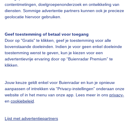
contentmetingen, doelgroepenonderzoek en ontwikkeling van
diensten. Sommige advertentie partners kunnen ook je precieze
geolocatie hiervoor gebruiken.
Geef toestemming of betaal voor toegang
Over Buienradar
Door op "Gratis" te klikken, geef je toestemming voor alle
bovenstaande doeleinden. Indien je voor geen enkel doeleinde
toestemming wenst te geven, kun je kiezen voor een
Bedrijfsgegevens
advertentievrije ervaring door op “Buienradar Premium” te
Veelgestelde vragen
klikken.
Contact
Jouw keuze geldt enkel voor Buienradar en kun je opnieuw
Toegankelijkheid
aanpassen of intrekken via “Privacy-instellingen” onderaan onze
website of in het menu van onze app. Lees meer in ons
privacy-
Gebruikersvoorwaarden
en
cookiebeleid
.
Adverteren
Buienradar Team
Lijst met advertentiepartners
Privacy beleid