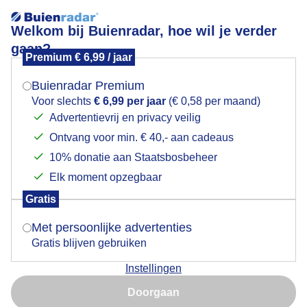
Welkom bij Buienradar, hoe wil je verder
gaan?
Premium € 6,99 / jaar
Neerslag in Nederland
Mogen we je locatie gebruiken voor het
weer?
Buienradar Premium
Actueel
+3 uur
Voor slechts
€ 6,99 per jaar
(€ 0,58 per maand)
Advertentievrij en privacy veilig
+
18:55
Ontvang voor min. € 40,- aan cadeaus
Indien je hier nog geen akkoord op hebt gegeven,
−
verschijnt er zo een pop-up uit je browser waarin
10% donatie aan Staatsbosbeheer
deze toestemming gevraagd wordt.
Elk moment opzegbaar
Gratis
Is goed, toon de popup
Met persoonlijke advertenties
Gratis blijven gebruiken
Instellingen
Nu niet, misschien later
Doorgaan
Gebruik je Safari en wil je niet elke dag deze pop-up zien?