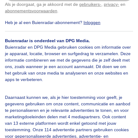
Als je doorgaat, ga je akkoord met de
gebruikers-
,
privacy-
en
Klik
hier
om dit aan te passen
abonnementsvoorwaarden
.
Heb je al een Buienradar-abonnement?
Inloggen
Buienradar is onderdeel van DPG Media.
Buienradar en DPG Media gebruiken cookies om informatie over
je apparaat, locatie, browser en surfgedrag te verzamelen. Deze
Legenda
informatie combineren we met de gegevens die je zelf deelt met
ons, zoals wanneer je een account aanmaakt. Dit doen we om
het gebruik van onze media te analyseren en onze websites en
apps te verbeteren.
22:25
22:45
23:05
23:25
Daarnaast kunnen we, als je hier toestemming voor geeft, je
-1 uur
+3 uur
+8 uur
+24 uur
gegevens gebruiken om onze content, communicatie en aanbod
te personaliseren en je relevante advertenties te tonen, en voor
marketingdoeleinden delen met 4 mediapartners. Ook content
van 13 externe platformen wordt enkel getoond met jouw
Mijn weer in
De Bilt
toestemming. Onze 114 advertentie partners gebruiken cookies
voor gepersonaliseerde advertenties, advertentie- en