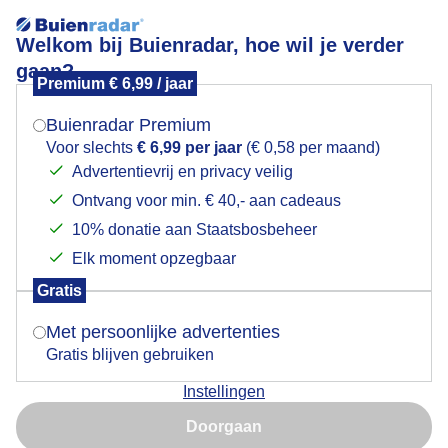
Welkom bij Buienradar, hoe wil je verder
gaan?
Lees meer.
Premium € 6,99 / jaar
Mogen we je locatie gebruiken voor het
weer?
Buienradar Premium
Voor slechts
€ 6,99 per jaar
(€ 0,58 per maand)
0 mm
NO1
Advertentievrij en privacy veilig
17,8 °C
Ontvang voor min. € 40,- aan cadeaus
Indien je hier nog geen akkoord op hebt gegeven,
Buienradar
Satelliet
Zonkracht
verschijnt er zo een pop-up uit je browser waarin
10% donatie aan Staatsbosbeheer
deze toestemming gevraagd wordt.
Elk moment opzegbaar
22:50
Gratis
Is goed, toon de popup
Met persoonlijke advertenties
Gratis blijven gebruiken
Instellingen
Nu niet, misschien later
Doorgaan
Gebruik je Safari en wil je niet elke dag deze pop-up zien?