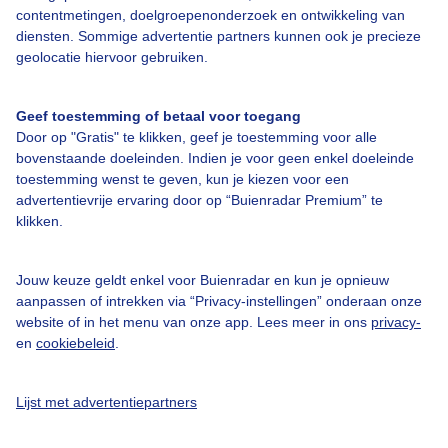
contentmetingen, doelgroepenonderzoek en ontwikkeling van
Vandaag
Morgen
Maandag
Dinsdag
Wo
diensten. Sommige advertentie partners kunnen ook je precieze
geolocatie hiervoor gebruiken.
18° / 18°
14° / 29°
16° / 24°
12° / 23°
12
Geef toestemming of betaal voor toegang
NO 1
Z 1
NW 2
NO 2
Door op "Gratis" te klikken, geef je toestemming voor alle
bovenstaande doeleinden. Indien je voor geen enkel doeleinde
toestemming wenst te geven, kun je kiezen voor een
advertentievrije ervaring door op “Buienradar Premium” te
5-daagse verwachting per uur
klikken.
14-daagse verwachting
Jouw keuze geldt enkel voor Buienradar en kun je opnieuw
Geen neerslag verwacht
aanpassen of intrekken via “Privacy-instellingen” onderaan onze
Nu
Zwaar
website of in het menu van onze app. Lees meer in ons
privacy-
en
cookiebeleid
.
Licht
Lijst met advertentiepartners
22:20
22:50
23:20
23:50
00:20
00:50
01:20