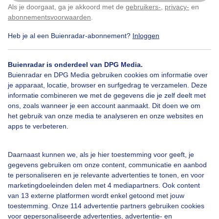
Als je doorgaat, ga je akkoord met de
gebruikers-
,
privacy-
en
Klik
hier
om dit aan te passen
abonnementsvoorwaarden
.
Over Buienradar
Heb je al een Buienradar-abonnement?
Inloggen
Bedrijfsgegevens
Buienradar is onderdeel van DPG Media.
Buienradar en DPG Media gebruiken cookies om informatie over
Veelgestelde vragen
je apparaat, locatie, browser en surfgedrag te verzamelen. Deze
Contact
informatie combineren we met de gegevens die je zelf deelt met
ons, zoals wanneer je een account aanmaakt. Dit doen we om
Toegankelijkheid
het gebruik van onze media te analyseren en onze websites en
apps te verbeteren.
Gebruikersvoorwaarden
Adverteren
Daarnaast kunnen we, als je hier toestemming voor geeft, je
Buienradar Team
gegevens gebruiken om onze content, communicatie en aanbod
te personaliseren en je relevante advertenties te tonen, en voor
Privacy beleid
marketingdoeleinden delen met 4 mediapartners. Ook content
Cookie beleid
van 13 externe platformen wordt enkel getoond met jouw
toestemming. Onze 114 advertentie partners gebruiken cookies
Privacy instellingen
voor gepersonaliseerde advertenties, advertentie- en