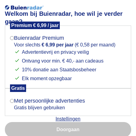
Welkom bij Buienradar, hoe wil je verder
gaan?
Premium € 6,99 / jaar
Mogen we je locatie gebruiken voor het
weer?
Buienradar Premium
Voor slechts
€ 6,99 per jaar
(€ 0,58 per maand)
Advertentievrij en privacy veilig
Een moment geduld aub...
Ontvang voor min. € 40,- aan cadeaus
Indien je hier nog geen akkoord op hebt gegeven,
verschijnt er zo een pop-up uit je browser waarin
10% donatie aan Staatsbosbeheer
deze toestemming gevraagd wordt.
Elk moment opzegbaar
Gratis
Is goed, toon de popup
Met persoonlijke advertenties
Een moment geduld aub...
Gratis blijven gebruiken
Instellingen
Nu niet, misschien later
Doorgaan
Gebruik je Safari en wil je niet elke dag deze pop-up zien?