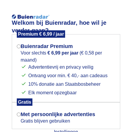
Reisinforma
Welkom bij Buienradar, hoe wil je
verder gaan?
Premium € 6,99 / jaar
Buienradar Premium
Voor slechts
€ 6,99 per jaar
(€ 0,58 per
wijd
Foto en video
Weerzine
maand)
Mogen we je locatie gebruiken voor
Advertentievrij en privacy veilig
het weer?
Ontvang voor min. € 40,- aan cadeaus
10% donatie aan Staatsbosbeheer
Elk moment opzegbaar
Indien je hier nog geen akkoord op hebt
Gratis
gegeven, verschijnt er zo een pop-up uit
je browser waarin deze toestemming
Een moment geduld aub...
Met persoonlijke advertenties
gevraagd wordt.
Gratis blijven gebruiken
Instellingen