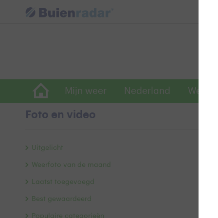
Mijn weer
Nederland
Wereld
Foto en video
Uitgelicht
Weerfoto van de maand
Laatst toegevoegd
Best gewaardeerd
Populaire categorieën