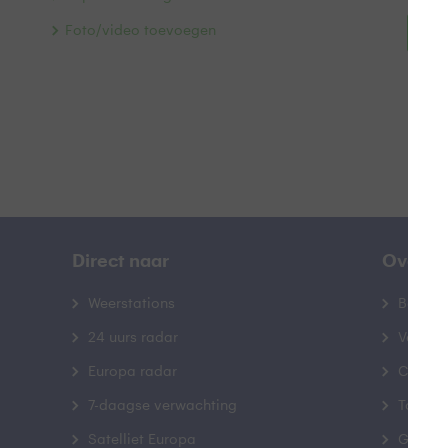
Foto/video toevoegen
Bek
Direct naar
Over B
Weerstations
Bedrij
24 uurs radar
Veelge
Europa radar
Contac
7-daagse verwachting
Toegank
Satelliet Europa
Gebrui