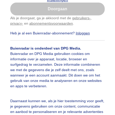
Is goed, toon de popup
ijk slideshow
Doorgaan
Nu niet, misschien later
Als je doorgaat, ga je akkoord met de
gebruikers-
,
privacy-
en
abonnementsvoorwaarden
.
Gebruik je Safari en wil je niet elke dag deze pop-up
zien?
Heb je al een Buienradar-abonnement?
Inloggen
Klik
hier
om dit aan te passen
Een moment geduld aub...
Buienradar is onderdeel van DPG Media.
Buienradar en DPG Media gebruiken cookies om
informatie over je apparaat, locatie, browser en
surfgedrag te verzamelen. Deze informatie combineren
uienradar
Mijn weer
we met de gegevens die je zelf deelt met ons, zoals
wanneer je een account aanmaakt. Dit doen we om het
fsgegevens
De Bilt
gebruik van onze media te analyseren en onze websites
en apps te verbeteren.
stelde vragen
t
Daarnaast kunnen we, als je hier toestemming voor geeft,
elijkheid
je gegevens gebruiken om onze content, communicatie
en aanbod te personaliseren en je relevante advertenties
kersvoorwaarden