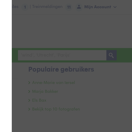
tie:
Files
| Treinmeldingen
Mijn Account
1
11
Populaire gebruikers
Anne-Marie van Iersel
Marja Bakker
Els Bax
Bekijk top 10 fotografen