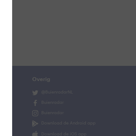
Overig
@BuienradarNL
Buienradar
Buienradar
Download de Android app
Download de iOS app