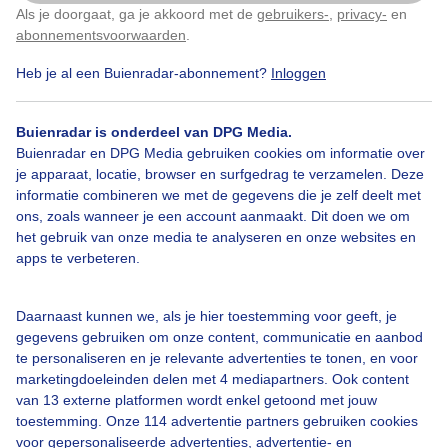
Als je doorgaat, ga je akkoord met de
gebruikers-
,
privacy-
en
Klik
hier
om dit aan te passen
abonnementsvoorwaarden
.
Heb je al een Buienradar-abonnement?
Inloggen
Over Buienradar
Buienradar is onderdeel van DPG Media.
Buienradar en DPG Media gebruiken cookies om informatie over
Bedrijfsgegevens
je apparaat, locatie, browser en surfgedrag te verzamelen. Deze
informatie combineren we met de gegevens die je zelf deelt met
Veelgestelde vragen
ons, zoals wanneer je een account aanmaakt. Dit doen we om
het gebruik van onze media te analyseren en onze websites en
Contact
apps te verbeteren.
Toegankelijkheid
Gebruikersvoorwaarden
Daarnaast kunnen we, als je hier toestemming voor geeft, je
gegevens gebruiken om onze content, communicatie en aanbod
Adverteren
te personaliseren en je relevante advertenties te tonen, en voor
Buienradar Team
marketingdoeleinden delen met 4 mediapartners. Ook content
van 13 externe platformen wordt enkel getoond met jouw
Privacy beleid
toestemming. Onze 114 advertentie partners gebruiken cookies
Cookie beleid
voor gepersonaliseerde advertenties, advertentie- en