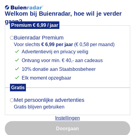
Welkom bij Buienradar, hoe wil je verder
gaan?
Premium € 6,99 / jaar
Mogen we je locatie gebruiken voor het
Lees meer.
weer?
Buienradar Premium
Voor slechts
€ 6,99 per jaar
(€ 0,58 per maand)
Advertentievrij en privacy veilig
Ontvang voor min. € 40,- aan cadeaus
Indien je hier nog geen akkoord op hebt gegeven,
verschijnt er zo een pop-up uit je browser waarin
10% donatie aan Staatsbosbeheer
Een moment geduld aub...
deze toestemming gevraagd wordt.
Elk moment opzegbaar
Gratis
Is goed, toon de popup
Met persoonlijke advertenties
Gratis blijven gebruiken
Instellingen
Nu niet, misschien later
Een moment geduld aub...
Doorgaan
Gebruik je Safari en wil je niet elke dag deze pop-up zien?