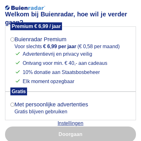
Welkom bij Buienradar, hoe wil je verder
gaan?
Premium € 6,99 / jaar
Mogen we je locatie gebruiken voor het
weer?
Buienradar Premium
Voor slechts
€ 6,99 per jaar
(€ 0,58 per maand)
Advertentievrij en privacy veilig
Een moment geduld aub...
Ontvang voor min. € 40,- aan cadeaus
Indien je hier nog geen akkoord op hebt gegeven,
verschijnt er zo een pop-up uit je browser waarin
10% donatie aan Staatsbosbeheer
deze toestemming gevraagd wordt.
Elk moment opzegbaar
Gratis
Is goed, toon de popup
Met persoonlijke advertenties
Een moment geduld aub...
Gratis blijven gebruiken
Instellingen
Nu niet, misschien later
Doorgaan
Gebruik je Safari en wil je niet elke dag deze pop-up zien?