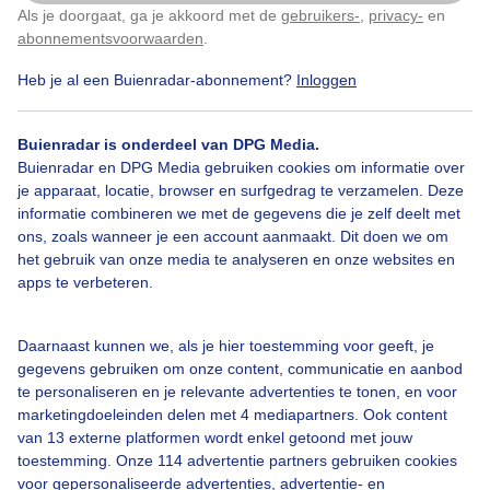
Als je doorgaat, ga je akkoord met de
gebruikers-
,
privacy-
en
Klik
hier
om dit aan te passen
abonnementsvoorwaarden
.
Over Buienradar
Heb je al een Buienradar-abonnement?
Inloggen
Bedrijfsgegevens
Buienradar is onderdeel van DPG Media.
Buienradar en DPG Media gebruiken cookies om informatie over
Veelgestelde vragen
je apparaat, locatie, browser en surfgedrag te verzamelen. Deze
Contact
informatie combineren we met de gegevens die je zelf deelt met
ons, zoals wanneer je een account aanmaakt. Dit doen we om
Toegankelijkheid
het gebruik van onze media te analyseren en onze websites en
apps te verbeteren.
Gebruikersvoorwaarden
Adverteren
Daarnaast kunnen we, als je hier toestemming voor geeft, je
Buienradar Team
gegevens gebruiken om onze content, communicatie en aanbod
te personaliseren en je relevante advertenties te tonen, en voor
Privacy beleid
marketingdoeleinden delen met 4 mediapartners. Ook content
Cookie beleid
van 13 externe platformen wordt enkel getoond met jouw
toestemming. Onze 114 advertentie partners gebruiken cookies
Privacy instellingen
voor gepersonaliseerde advertenties, advertentie- en