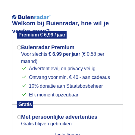
Reisinforma
Welkom bij Buienradar, hoe wil je
verder gaan?
Premium € 6,99 / jaar
Buienradar Premium
Voor slechts
€ 6,99 per jaar
(€ 0,58 per
wijd
Foto en video
Weerzine
maand)
Mogen we je locatie gebruiken voor
Advertentievrij en privacy veilig
het weer?
Ontvang voor min. € 40,- aan cadeaus
10% donatie aan Staatsbosbeheer
Elk moment opzegbaar
Indien je hier nog geen akkoord op hebt
Gratis
gegeven, verschijnt er zo een pop-up uit
je browser waarin deze toestemming
Een moment geduld aub...
Met persoonlijke advertenties
gevraagd wordt.
Gratis blijven gebruiken
Instellingen