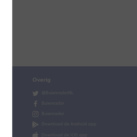
Overig
@BuienradarNL
Buienradar
Buienradar
Download de Android app
Download de iOS app