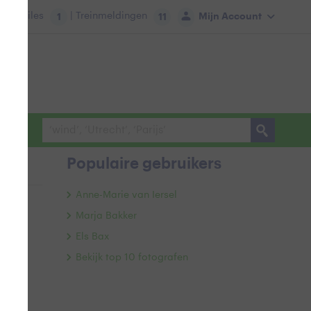
tie:
Files
| Treinmeldingen
Mijn Account
1
11
Populaire gebruikers
Anne-Marie van Iersel
Marja Bakker
Els Bax
Bekijk top 10 fotografen