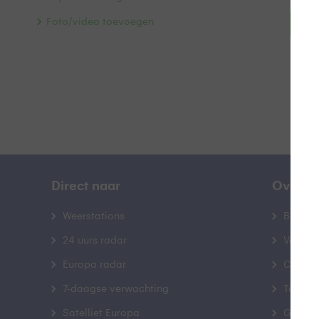
Foto/video toevoegen
Bek
Direct naar
Over B
Weerstations
Bedrij
24 uurs radar
Veelge
Europa radar
Contac
7-daagse verwachting
Toegank
Satelliet Europa
Gebrui