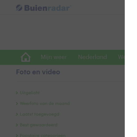
Mijn weer
Nederland
Wereld
Foto en video
Uitgelicht
Weerfoto van de maand
Laatst toegevoegd
Best gewaardeerd
Populaire categorieën