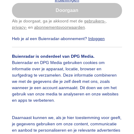
Is goed, toon de popup
ijk slideshow
Doorgaan
Nu niet, misschien later
Als je doorgaat, ga je akkoord met de
gebruikers-
,
privacy-
en
abonnementsvoorwaarden
.
Gebruik je Safari en wil je niet elke dag deze pop-up
zien?
Heb je al een Buienradar-abonnement?
Inloggen
Klik
hier
om dit aan te passen
Een moment geduld aub...
Buienradar is onderdeel van DPG Media.
Buienradar en DPG Media gebruiken cookies om
informatie over je apparaat, locatie, browser en
surfgedrag te verzamelen. Deze informatie combineren
uienradar
Mijn weer
we met de gegevens die je zelf deelt met ons, zoals
wanneer je een account aanmaakt. Dit doen we om het
fsgegevens
De Bilt
gebruik van onze media te analyseren en onze websites
en apps te verbeteren.
stelde vragen
t
Daarnaast kunnen we, als je hier toestemming voor geeft,
elijkheid
je gegevens gebruiken om onze content, communicatie
en aanbod te personaliseren en je relevante advertenties
kersvoorwaarden