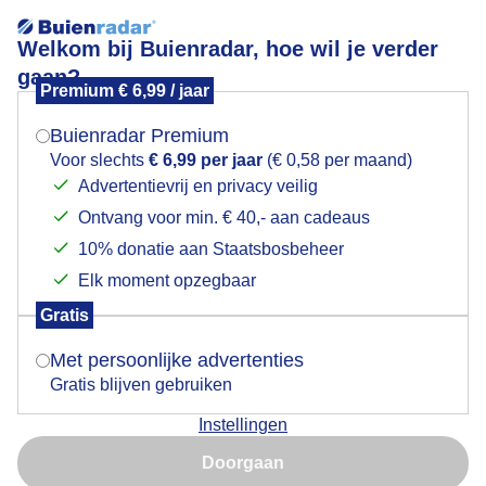
Welkom bij Buienradar, hoe wil je verder
gaan?
Premium € 6,99 / jaar
Mogen we je locatie gebruiken voor het
weer?
Buienradar Premium
Voor slechts
€ 6,99 per jaar
(€ 0,58 per maand)
Advertentievrij en privacy veilig
Een moment geduld aub...
Ontvang voor min. € 40,- aan cadeaus
Indien je hier nog geen akkoord op hebt gegeven,
verschijnt er zo een pop-up uit je browser waarin
10% donatie aan Staatsbosbeheer
deze toestemming gevraagd wordt.
Elk moment opzegbaar
Gratis
Is goed, toon de popup
Met persoonlijke advertenties
Een moment geduld aub...
Gratis blijven gebruiken
Instellingen
Nu niet, misschien later
Doorgaan
Gebruik je Safari en wil je niet elke dag deze pop-up zien?