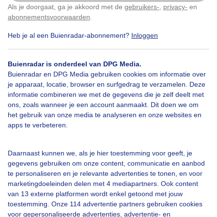
Als je doorgaat, ga je akkoord met de
gebruikers-
,
privacy-
en
Klik
hier
om dit aan te passen
abonnementsvoorwaarden
.
Over Buienradar
Heb je al een Buienradar-abonnement?
Inloggen
Bedrijfsgegevens
Buienradar is onderdeel van DPG Media.
Buienradar en DPG Media gebruiken cookies om informatie over
Veelgestelde vragen
je apparaat, locatie, browser en surfgedrag te verzamelen. Deze
Contact
informatie combineren we met de gegevens die je zelf deelt met
ons, zoals wanneer je een account aanmaakt. Dit doen we om
Toegankelijkheid
het gebruik van onze media te analyseren en onze websites en
apps te verbeteren.
Gebruikersvoorwaarden
Adverteren
Daarnaast kunnen we, als je hier toestemming voor geeft, je
Buienradar Team
gegevens gebruiken om onze content, communicatie en aanbod
te personaliseren en je relevante advertenties te tonen, en voor
Privacy beleid
marketingdoeleinden delen met 4 mediapartners. Ook content
Cookie beleid
van 13 externe platformen wordt enkel getoond met jouw
toestemming. Onze 114 advertentie partners gebruiken cookies
Privacy instellingen
voor gepersonaliseerde advertenties, advertentie- en