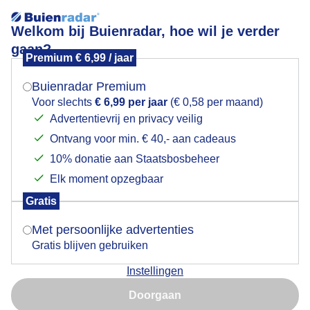
Welkom bij Buienradar, hoe wil je verder
gaan?
Premium € 6,99 / jaar
Mogen we je locatie gebruiken voor het
Lees meer.
weer?
Buienradar Premium
Voor slechts
€ 6,99 per jaar
(€ 0,58 per maand)
Advertentievrij en privacy veilig
Ontvang voor min. € 40,- aan cadeaus
Indien je hier nog geen akkoord op hebt gegeven,
verschijnt er zo een pop-up uit je browser waarin
10% donatie aan Staatsbosbeheer
Een moment geduld aub...
deze toestemming gevraagd wordt.
Elk moment opzegbaar
Gratis
Is goed, toon de popup
Met persoonlijke advertenties
Gratis blijven gebruiken
Instellingen
Nu niet, misschien later
Een moment geduld aub...
Doorgaan
Gebruik je Safari en wil je niet elke dag deze pop-up zien?