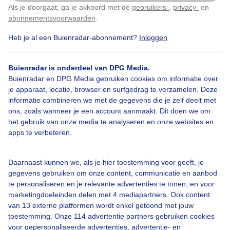
Als je doorgaat, ga je akkoord met de
gebruikers-
,
privacy-
en
Klik
hier
om dit aan te passen
abonnementsvoorwaarden
.
Heb je al een Buienradar-abonnement?
Inloggen
Over Buienradar
Buienradar is onderdeel van DPG Media.
Buienradar en DPG Media gebruiken cookies om informatie over
Bedrijfsgegevens
je apparaat, locatie, browser en surfgedrag te verzamelen. Deze
informatie combineren we met de gegevens die je zelf deelt met
Veelgestelde vragen
ons, zoals wanneer je een account aanmaakt. Dit doen we om
het gebruik van onze media te analyseren en onze websites en
Contact
apps te verbeteren.
Toegankelijkheid
Gebruikersvoorwaarden
Daarnaast kunnen we, als je hier toestemming voor geeft, je
gegevens gebruiken om onze content, communicatie en aanbod
Adverteren
te personaliseren en je relevante advertenties te tonen, en voor
Buienradar Team
marketingdoeleinden delen met 4 mediapartners. Ook content
van 13 externe platformen wordt enkel getoond met jouw
Privacy beleid
toestemming. Onze 114 advertentie partners gebruiken cookies
Cookie beleid
voor gepersonaliseerde advertenties, advertentie- en