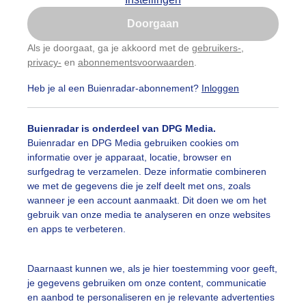
Is goed, toon de popup
Doorgaan
Nu niet, misschien later
Als je doorgaat, ga je akkoord met de
gebruikers-
,
privacy-
en
abonnementsvoorwaarden
.
Gebruik je Safari en wil je niet elke dag deze pop-up
Een moment geduld aub...
zien?
Heb je al een Buienradar-abonnement?
Inloggen
Klik
hier
om dit aan te passen
Buienradar is onderdeel van DPG Media.
uienradar
Mijn weer
Buienradar en DPG Media gebruiken cookies om
informatie over je apparaat, locatie, browser en
fsgegevens
De Bilt
surfgedrag te verzamelen. Deze informatie combineren
stelde vragen
we met de gegevens die je zelf deelt met ons, zoals
wanneer je een account aanmaakt. Dit doen we om het
t
gebruik van onze media te analyseren en onze websites
en apps te verbeteren.
elijkheid
kersvoorwaarden
Daarnaast kunnen we, als je hier toestemming voor geeft,
eren
je gegevens gebruiken om onze content, communicatie
en aanbod te personaliseren en je relevante advertenties
adar Team