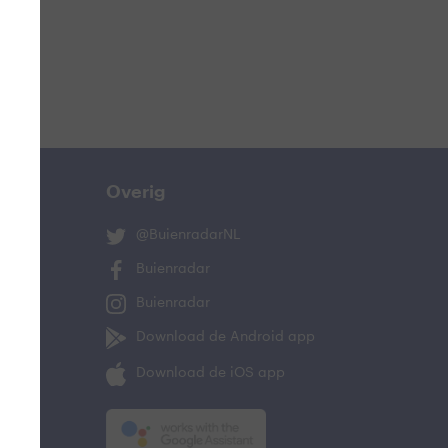
Overig
@BuienradarNL
Buienradar
Buienradar
Download de Android app
Download de iOS app