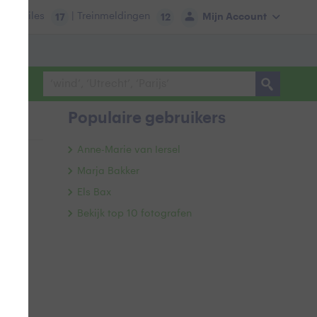
tie:
Files
| Treinmeldingen
Mijn Account
17
12
Populaire gebruikers
Anne-Marie van Iersel
Marja Bakker
Els Bax
Bekijk top 10 fotografen