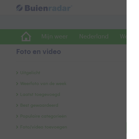
Mijn weer
Nederland
Wereld
Foto en video
Uitgelicht
Weerfoto van de week
Laatst toegevoegd
Best gewaardeerd
Populaire categorieën
Foto/video toevoegen
Bek