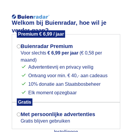
Reisinforma
Lees meer.
Welkom bij Buienradar, hoe wil je
verder gaan?
Premium € 6,99 / jaar
wijd
Foto en video
Weerzine
Buienradar Premium
Voor slechts
€ 6,99 per jaar
(€ 0,58 per
maand)
Mogen we je locatie gebruiken voor
Advertentievrij en privacy veilig
het weer?
Ontvang voor min. € 40,- aan cadeaus
10% donatie aan Staatsbosbeheer
Een moment geduld aub...
Elk moment opzegbaar
Indien je hier nog geen akkoord op hebt
Gratis
gegeven, verschijnt er zo een pop-up uit
je browser waarin deze toestemming
Met persoonlijke advertenties
gevraagd wordt.
Gratis blijven gebruiken
ijk slideshow
Instellingen