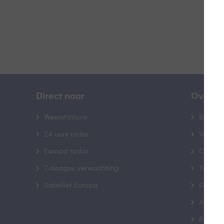
Direct naar
Over B
Weerstations
Bedrij
24 uurs radar
Veelge
Europa radar
Contac
7-daagse verwachting
Toegank
Satelliet Europa
Gebrui
Advert
Buienr