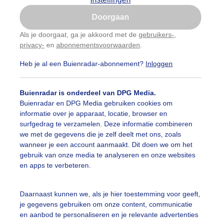
Is goed, toon de popup
Doorgaan
Nu niet, misschien later
Als je doorgaat, ga je akkoord met de
gebruikers-
,
privacy-
en
abonnementsvoorwaarden
.
Gebruik je Safari en wil je niet elke dag deze pop-up
zien?
Heb je al een Buienradar-abonnement?
Inloggen
Klik
hier
om dit aan te passen
Buienradar is onderdeel van DPG Media.
Buienradar en DPG Media gebruiken cookies om
informatie over je apparaat, locatie, browser en
surfgedrag te verzamelen. Deze informatie combineren
we met de gegevens die je zelf deelt met ons, zoals
wanneer je een account aanmaakt. Dit doen we om het
gebruik van onze media te analyseren en onze websites
en apps te verbeteren.
Daarnaast kunnen we, als je hier toestemming voor geeft,
je gegevens gebruiken om onze content, communicatie
en aanbod te personaliseren en je relevante advertenties