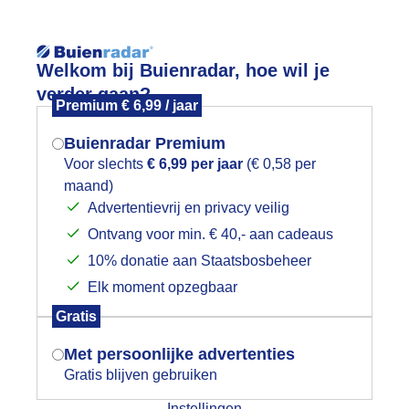
Reisinforma
Welkom bij Buienradar, hoe wil je
verder gaan?
Premium € 6,99 / jaar
Buienradar Premium
Voor slechts
€ 6,99 per jaar
(€ 0,58 per
wijd
Foto en video
Weerzine
maand)
Mogen we je locatie gebruiken voor
Advertentievrij en privacy veilig
het weer?
Zoeken in 
Ontvang voor min. € 40,- aan cadeaus
10% donatie aan Staatsbosbeheer
et raapzaad geeft kleur aan een grijz
Elk moment opzegbaar
Indien je hier nog geen akkoord op hebt
Gratis
gegeven, verschijnt er zo een pop-up uit
je browser waarin deze toestemming
Met persoonlijke advertenties
gevraagd wordt.
Gratis blijven gebruiken
Instellingen