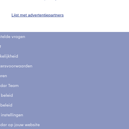
uienradar
Mijn weer
Lijst met advertentiepartners
fsgegevens
De Bilt
stelde vragen
t
elijkheid
kersvoorwaarden
eren
adar Team
 beleid
 beleid
 instellingen
adar op jouw website