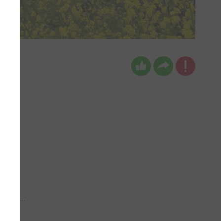
 aub...