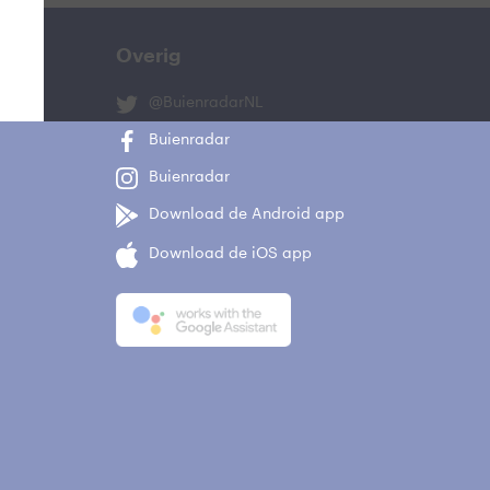
Overig
@BuienradarNL
Buienradar
Buienradar
Download de Android app
Download de iOS app