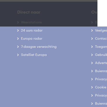
Direct naar
Over B
Weerstations
Bedrij
24 uurs radar
Veelge
Europa radar
Contac
7-daagse verwachting
Toegank
Satelliet Europa
Gebrui
Advert
Buienr
Privacy
Cookie
Privacy
Buienr