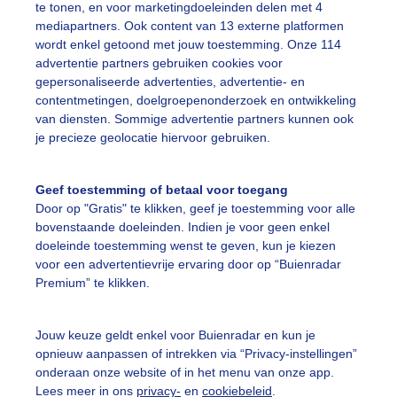
te tonen, en voor marketingdoeleinden delen met 4
mediapartners. Ook content van 13 externe platformen
wordt enkel getoond met jouw toestemming. Onze 114
advertentie partners gebruiken cookies voor
gepersonaliseerde advertenties, advertentie- en
 grijze, bewolkte en winderige dag in Weesp
contentmetingen, doelgroepenonderzoek en ontwikkeling
van diensten. Sommige advertentie partners kunnen ook
r: Zoe de Rover
Gemaakt: 11-06-2026, 116x bekeken
je precieze geolocatie hiervoor gebruiken.
ente
Wolken
Wind
Geef toestemming of betaal voor toegang
Door op "Gratis" te klikken, geef je toestemming voor alle
bovenstaande doeleinden. Indien je voor geen enkel
ekijk slideshow
doeleinde toestemming wenst te geven, kun je kiezen
voor een advertentievrije ervaring door op “Buienradar
Premium” te klikken.
Jouw keuze geldt enkel voor Buienradar en kun je
opnieuw aanpassen of intrekken via “Privacy-instellingen”
Een moment geduld
onderaan onze website of in het menu van onze app.
Lees meer in ons
privacy-
en
cookiebeleid
.