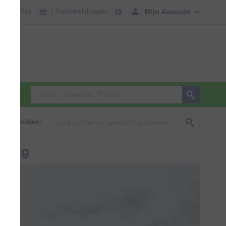
tie:
Files
| Treinmeldingen
Mijn Account
12
12
foto & video:
e dag