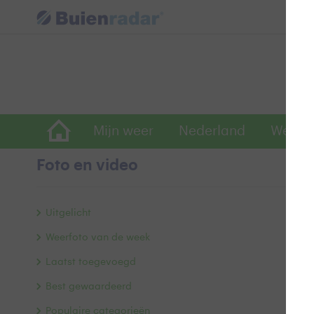
Mijn weer
Nederland
Wereld
Foto en video
H
Uitgelicht
Weerfoto van de week
Laatst toegevoegd
Best gewaardeerd
Populaire categorieën