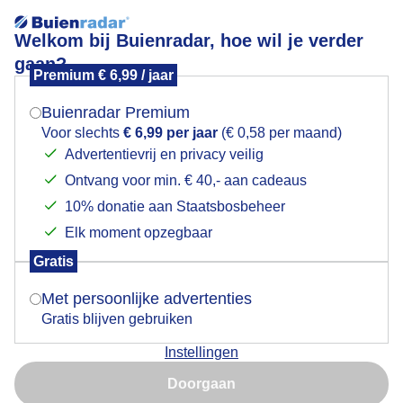
Welkom bij Buienradar, hoe wil je verder
gaan?
Premium € 6,99 / jaar
Mogen we je locatie gebruiken voor het
Lees meer.
weer?
Buienradar Premium
Lijkt wel een schilderij van een oude Hollandse
Voor slechts
€ 6,99 per jaar
(€ 0,58 per maand)
meester
Advertentievrij en privacy veilig
Ontvang voor min. € 40,- aan cadeaus
Indien je hier nog geen akkoord op hebt gegeven,
verschijnt er zo een pop-up uit je browser waarin
10% donatie aan Staatsbosbeheer
deze toestemming gevraagd wordt.
Elk moment opzegbaar
Gratis
Is goed, toon de popup
Met persoonlijke advertenties
Gratis blijven gebruiken
Instellingen
Nu niet, misschien later
Doorgaan
Gebruik je Safari en wil je niet elke dag deze pop-up zien?