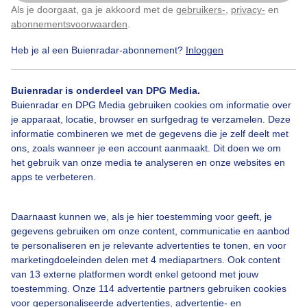
Als je doorgaat, ga je akkoord met de
gebruikers-
,
privacy-
en
Klik
hier
om dit aan te passen
abonnementsvoorwaarden
.
Heb je al een Buienradar-abonnement?
Inloggen
Door: public
Gemaakt: 11-06-2026, 29x bekeken
Buienradar is onderdeel van DPG Media.
Buienradar en DPG Media gebruiken cookies om informatie over
je apparaat, locatie, browser en surfgedrag te verzamelen. Deze
informatie combineren we met de gegevens die je zelf deelt met
ons, zoals wanneer je een account aanmaakt. Dit doen we om
Bekijk slideshow
het gebruik van onze media te analyseren en onze websites en
apps te verbeteren.
Daarnaast kunnen we, als je hier toestemming voor geeft, je
gegevens gebruiken om onze content, communicatie en aanbod
te personaliseren en je relevante advertenties te tonen, en voor
Een moment geduld aub...
marketingdoeleinden delen met 4 mediapartners. Ook content
van 13 externe platformen wordt enkel getoond met jouw
toestemming. Onze 114 advertentie partners gebruiken cookies
voor gepersonaliseerde advertenties, advertentie- en