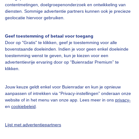
contentmetingen, doelgroepenonderzoek en ontwikkeling van
diensten. Sommige advertentie partners kunnen ook je precieze
geolocatie hiervoor gebruiken.
Over Buienradar
Geef toestemming of betaal voor toegang
Bedrijfsgegevens
Door op "Gratis" te klikken, geef je toestemming voor alle
bovenstaande doeleinden. Indien je voor geen enkel doeleinde
Veelgestelde vragen
toestemming wenst te geven, kun je kiezen voor een
Contact
advertentievrije ervaring door op “Buienradar Premium” te
klikken.
Toegankelijkheid
Gebruikersvoorwaarden
Jouw keuze geldt enkel voor Buienradar en kun je opnieuw
Adverteren
aanpassen of intrekken via “Privacy-instellingen” onderaan onze
website of in het menu van onze app. Lees meer in ons
privacy-
Buienradar Team
en
cookiebeleid
.
Privacy beleid
Lijst met advertentiepartners
Cookie beleid
Privacy instellingen