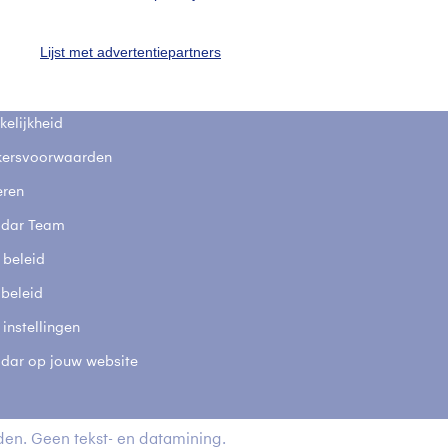
fsgegevens
De Bilt
Lijst met advertentiepartners
stelde vragen
t
elijkheid
kersvoorwaarden
eren
adar Team
 beleid
 beleid
 instellingen
adar op jouw website
en. Geen tekst- en datamining.