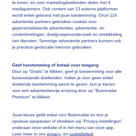
te tonen, en voor marketingdoeleinden delen met 4
mediapartners. Ook content van 13 externe platformen
wordt enkel getoond met jouw toestemming. Onze 114
advertentie partners gebruiken cookies voor
gepersonaliseerde advertenties, advertentie- en
contentmetingen, doelgroepenonderzoek en ontwikkeling
r: Chris Meewis
Gemaakt: 11-06-2026, 19x bekeken
van diensten. Sommige advertentie partners kunnen ook
je precieze geolocatie hiervoor gebruiken.
ekijk slideshow
Geef toestemming of betaal voor toegang
Door op "Gratis" te klikken, geef je toestemming voor alle
bovenstaande doeleinden. Indien je voor geen enkel
doeleinde toestemming wenst te geven, kun je kiezen
voor een advertentievrije ervaring door op “Buienradar
Premium” te klikken.
Een moment geduld
Jouw keuze geldt enkel voor Buienradar en kun je
opnieuw aanpassen of intrekken via “Privacy-instellingen”
onderaan onze website of in het menu van onze app.
uienradar
Mijn weer
Lees meer in ons
privacy-
en
cookiebeleid
.