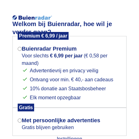
Reisinforma
Welkom bij Buienradar, hoe wil je
verder gaan?
Premium € 6,99 / jaar
Buienradar Premium
Voor slechts
€ 6,99 per jaar
(€ 0,58 per
wijd
Foto en video
Weerzine
maand)
Mogen we je locatie gebruiken voor
Advertentievrij en privacy veilig
het weer?
Zoeken in 
Ontvang voor min. € 40,- aan cadeaus
10% donatie aan Staatsbosbeheer
enieten vanmorgen, zomer!!! Blaricu
Elk moment opzegbaar
Indien je hier nog geen akkoord op hebt
Gratis
gegeven, verschijnt er zo een pop-up uit
je browser waarin deze toestemming
Met persoonlijke advertenties
gevraagd wordt.
Gratis blijven gebruiken
Instellingen