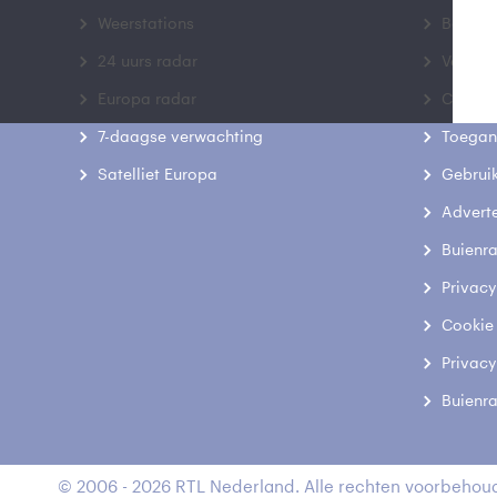
Weerstations
Bedrij
24 uurs radar
Veelge
Europa radar
Contac
7-daagse verwachting
Toegank
Satelliet Europa
Gebrui
Advert
Buienr
Privacy
Cookie
Privacy
Buienr
© 2006 - 2026 RTL Nederland. Alle rechten voorbehoud