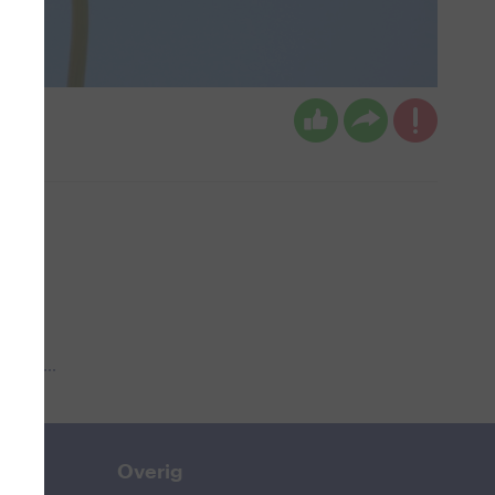
 aub...
Overig