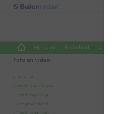
Mijn weer
Nederland
Wereld
Foto en video
G
Uitgelicht
Weerfoto van de week
Laatst toegevoegd
Best gewaardeerd
Populaire categorieën