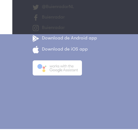
@BuienradarNL
Buienradar
Buienradar
Download de Android app
Download de iOS app