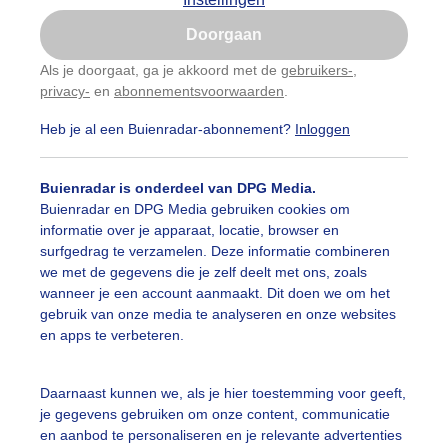
Is goed, toon de popup
Doorgaan
Nu niet, misschien later
Als je doorgaat, ga je akkoord met de
gebruikers-
,
privacy-
en
abonnementsvoorwaarden
.
Gebruik je Safari en wil je niet elke dag deze pop-up
zien?
Heb je al een Buienradar-abonnement?
Inloggen
Klik
hier
om dit aan te passen
Buienradar is onderdeel van DPG Media.
Buienradar en DPG Media gebruiken cookies om
informatie over je apparaat, locatie, browser en
surfgedrag te verzamelen. Deze informatie combineren
we met de gegevens die je zelf deelt met ons, zoals
wanneer je een account aanmaakt. Dit doen we om het
gebruik van onze media te analyseren en onze websites
en apps te verbeteren.
Daarnaast kunnen we, als je hier toestemming voor geeft,
je gegevens gebruiken om onze content, communicatie
en aanbod te personaliseren en je relevante advertenties