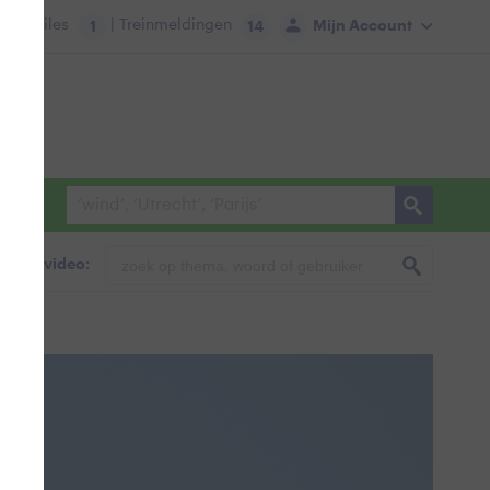
tie:
Files
| Treinmeldingen
Mijn Account
1
14
foto & video:
m.