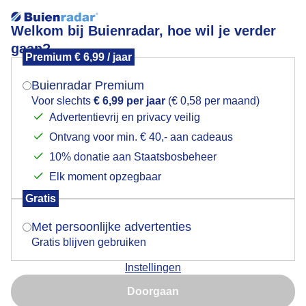
Welkom bij Buienradar, hoe wil je verder
gaan?
Premium € 6,99 / jaar
Mogen we je locatie gebruiken voor het
zonsopkomst
weer?
Buienradar Premium
Voor slechts
€ 6,99 per jaar
(€ 0,58 per maand)
Advertentievrij en privacy veilig
Ontvang voor min. € 40,- aan cadeaus
Indien je hier nog geen akkoord op hebt gegeven,
verschijnt er zo een pop-up uit je browser waarin
10% donatie aan Staatsbosbeheer
deze toestemming gevraagd wordt.
Elk moment opzegbaar
Gratis
Is goed, toon de popup
Met persoonlijke advertenties
Gratis blijven gebruiken
Instellingen
Nu niet, misschien later
Door: ben Saanen
Gemaakt: 11-06-2026, 21x bekeken
Doorgaan
Gebruik je Safari en wil je niet elke dag deze pop-up zien?