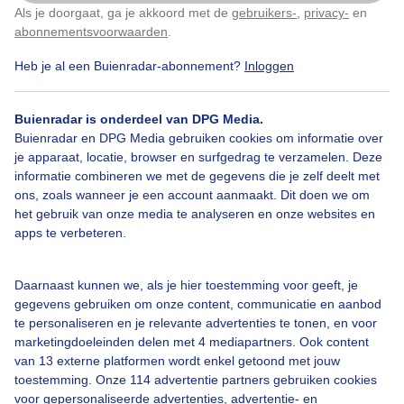
Als je doorgaat, ga je akkoord met de
gebruikers-
,
privacy-
en
Klik
hier
om dit aan te passen
2
abonnementsvoorwaarden
.
Heb je al een Buienradar-abonnement?
Inloggen
Bekijk slideshow
Buienradar is onderdeel van DPG Media.
Buienradar en DPG Media gebruiken cookies om informatie over
je apparaat, locatie, browser en surfgedrag te verzamelen. Deze
informatie combineren we met de gegevens die je zelf deelt met
ons, zoals wanneer je een account aanmaakt. Dit doen we om
het gebruik van onze media te analyseren en onze websites en
Een moment geduld aub...
apps te verbeteren.
Daarnaast kunnen we, als je hier toestemming voor geeft, je
gegevens gebruiken om onze content, communicatie en aanbod
te personaliseren en je relevante advertenties te tonen, en voor
marketingdoeleinden delen met 4 mediapartners. Ook content
Over Buienradar
van 13 externe platformen wordt enkel getoond met jouw
toestemming. Onze 114 advertentie partners gebruiken cookies
voor gepersonaliseerde advertenties, advertentie- en