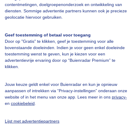
Bedrijfsgegevens
contentmetingen, doelgroepenonderzoek en ontwikkeling van
Veelgestelde vragen
diensten. Sommige advertentie partners kunnen ook je precieze
geolocatie hiervoor gebruiken.
Contact
Toegankelijkheid
Geef toestemming of betaal voor toegang
Door op "Gratis" te klikken, geef je toestemming voor alle
Gebruikersvoorwaarden
bovenstaande doeleinden. Indien je voor geen enkel doeleinde
Adverteren
toestemming wenst te geven, kun je kiezen voor een
advertentievrije ervaring door op “Buienradar Premium” te
Buienradar Team
klikken.
Privacy beleid
Cookie beleid
Jouw keuze geldt enkel voor Buienradar en kun je opnieuw
aanpassen of intrekken via “Privacy-instellingen” onderaan onze
Privacy instellingen
website of in het menu van onze app. Lees meer in ons
privacy-
Gratis weerdata
en
cookiebeleid
.
@BuienradarNL
Lijst met advertentiepartners
Buienradar