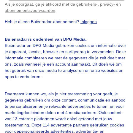
Als je doorgaat, ga je akkoord met de
gebruikers-
,
privacy-
en
Klik
hier
om dit aan te passen
abonnementsvoorwaarden
.
Heb je al een Buienradar-abonnement?
Inloggen
Bekijk slideshow
Buienradar is onderdeel van DPG Media.
Buienradar en DPG Media gebruiken cookies om informatie over
je apparaat, locatie, browser en surfgedrag te verzamelen. Deze
informatie combineren we met de gegevens die je zelf deelt met
ons, zoals wanneer je een account aanmaakt. Dit doen we om
Een moment geduld aub...
het gebruik van onze media te analyseren en onze websites en
apps te verbeteren.
Daarnaast kunnen we, als je hier toestemming voor geeft, je
gegevens gebruiken om onze content, communicatie en aanbod
te personaliseren en je relevante advertenties te tonen, en voor
Over Buienradar
marketingdoeleinden delen met 4 mediapartners. Ook content
van 13 externe platformen wordt enkel getoond met jouw
toestemming. Onze 114 advertentie partners gebruiken cookies
Bedrijfsgegevens
voor gepersonaliseerde advertenties, advertentie- en