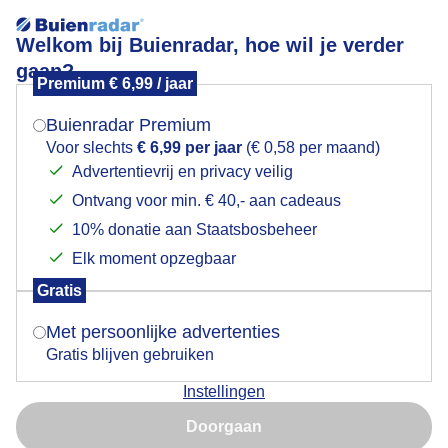
Welkom bij Buienradar, hoe wil je verder
gaan?
Premium € 6,99 / jaar
Mogen we je locatie gebruiken voor het
zonsopkomst
weer?
Buienradar Premium
Voor slechts
€ 6,99 per jaar
(€ 0,58 per maand)
Advertentievrij en privacy veilig
Ontvang voor min. € 40,- aan cadeaus
Indien je hier nog geen akkoord op hebt gegeven,
verschijnt er zo een pop-up uit je browser waarin
10% donatie aan Staatsbosbeheer
deze toestemming gevraagd wordt.
Elk moment opzegbaar
Gratis
Is goed, toon de popup
Met persoonlijke advertenties
Gratis blijven gebruiken
Instellingen
Nu niet, misschien later
Door: ben Saanen
Gemaakt: 11-06-2026, 16x bekeken
Doorgaan
Gebruik je Safari en wil je niet elke dag deze pop-up zien?