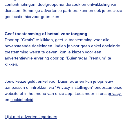
contentmetingen, doelgroepenonderzoek en ontwikkeling van
Veelgestelde vragen
diensten. Sommige advertentie partners kunnen ook je precieze
Contact
geolocatie hiervoor gebruiken.
Toegankelijkheid
Geef toestemming of betaal voor toegang
Gebruikersvoorwaarden
Door op "Gratis" te klikken, geef je toestemming voor alle
Adverteren
bovenstaande doeleinden. Indien je voor geen enkel doeleinde
toestemming wenst te geven, kun je kiezen voor een
Buienradar Team
advertentievrije ervaring door op “Buienradar Premium” te
klikken.
Privacy beleid
Cookie beleid
Jouw keuze geldt enkel voor Buienradar en kun je opnieuw
Privacy instellingen
aanpassen of intrekken via “Privacy-instellingen” onderaan onze
website of in het menu van onze app. Lees meer in ons
privacy-
Gratis weerdata
en
cookiebeleid
.
@BuienradarNL
Lijst met advertentiepartners
Buienradar
Buienradar