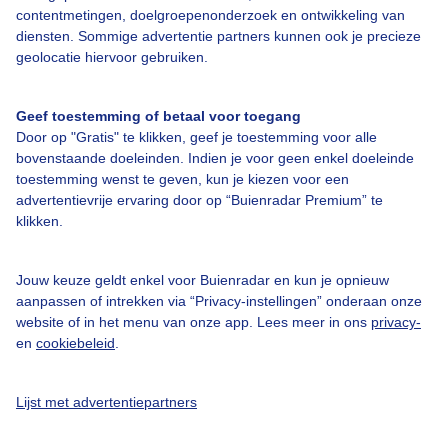
contentmetingen, doelgroepenonderzoek en ontwikkeling van
Bedrijfsgegevens
diensten. Sommige advertentie partners kunnen ook je precieze
Veelgestelde vragen
geolocatie hiervoor gebruiken.
Contact
Geef toestemming of betaal voor toegang
Toegankelijkheid
Door op "Gratis" te klikken, geef je toestemming voor alle
Gebruikersvoorwaarden
bovenstaande doeleinden. Indien je voor geen enkel doeleinde
toestemming wenst te geven, kun je kiezen voor een
Adverteren
advertentievrije ervaring door op “Buienradar Premium” te
Buienradar Team
klikken.
Privacy beleid
Jouw keuze geldt enkel voor Buienradar en kun je opnieuw
Cookie beleid
aanpassen of intrekken via “Privacy-instellingen” onderaan onze
website of in het menu van onze app. Lees meer in ons
privacy-
Privacy instellingen
en
cookiebeleid
.
Gratis weerdata
Lijst met advertentiepartners
@BuienradarNL
Buienradar