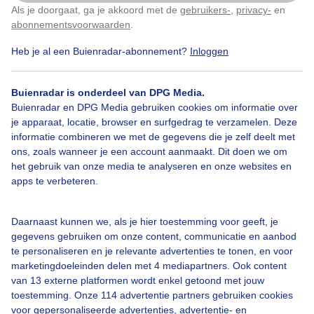
Als je doorgaat, ga je akkoord met de
gebruikers-
,
privacy-
en
Klik
hier
om dit aan te passen
abonnementsvoorwaarden
.
Zonsopkomst
Heb je al een Buienradar-abonnement?
Inloggen
Bekijk slideshow
Buienradar is onderdeel van DPG Media.
Buienradar en DPG Media gebruiken cookies om informatie over
je apparaat, locatie, browser en surfgedrag te verzamelen. Deze
informatie combineren we met de gegevens die je zelf deelt met
ons, zoals wanneer je een account aanmaakt. Dit doen we om
het gebruik van onze media te analyseren en onze websites en
Een moment geduld aub...
apps te verbeteren.
Daarnaast kunnen we, als je hier toestemming voor geeft, je
gegevens gebruiken om onze content, communicatie en aanbod
te personaliseren en je relevante advertenties te tonen, en voor
marketingdoeleinden delen met 4 mediapartners. Ook content
van 13 externe platformen wordt enkel getoond met jouw
Over Buienradar
toestemming. Onze 114 advertentie partners gebruiken cookies
voor gepersonaliseerde advertenties, advertentie- en