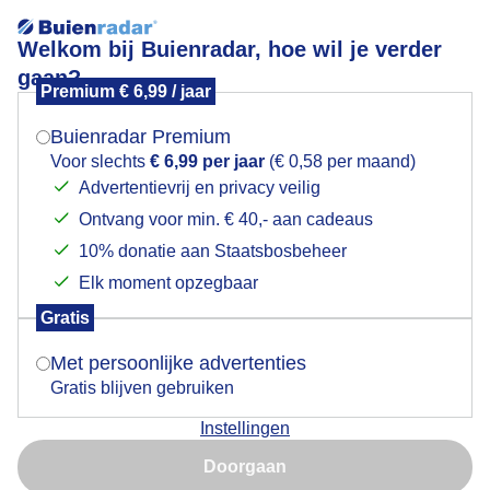
Welkom bij Buienradar, hoe wil je verder
gaan?
Premium € 6,99 / jaar
Mogen we je locatie gebruiken voor het
De ochtendstond heeft goud in de mond
weer?
Buienradar Premium
Voor slechts
€ 6,99 per jaar
(€ 0,58 per maand)
Advertentievrij en privacy veilig
Ontvang voor min. € 40,- aan cadeaus
Indien je hier nog geen akkoord op hebt gegeven,
verschijnt er zo een pop-up uit je browser waarin
10% donatie aan Staatsbosbeheer
deze toestemming gevraagd wordt.
Elk moment opzegbaar
Gratis
Is goed, toon de popup
Met persoonlijke advertenties
Zeker voor een hardlooprondje
Gratis blijven gebruiken
Door: Marianne Steenbergen
Gemaakt: 11-06-2026, 35x bekeken
Instellingen
Nu niet, misschien later
Doorgaan
Gebruik je Safari en wil je niet elke dag deze pop-up zien?