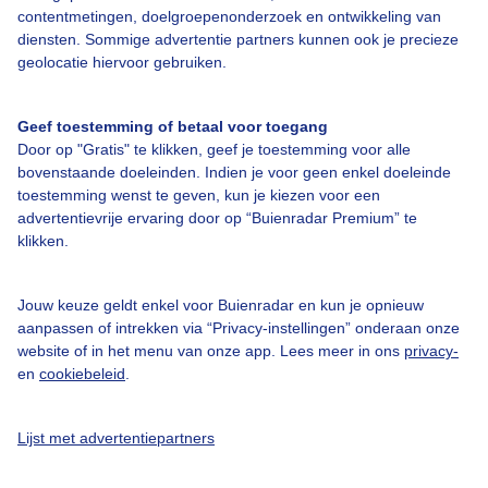
contentmetingen, doelgroepenonderzoek en ontwikkeling van
diensten. Sommige advertentie partners kunnen ook je precieze
Bedrijfsgegevens
geolocatie hiervoor gebruiken.
Veelgestelde vragen
Geef toestemming of betaal voor toegang
Contact
Door op "Gratis" te klikken, geef je toestemming voor alle
Toegankelijkheid
bovenstaande doeleinden. Indien je voor geen enkel doeleinde
toestemming wenst te geven, kun je kiezen voor een
Gebruikersvoorwaarden
advertentievrije ervaring door op “Buienradar Premium” te
klikken.
Adverteren
Buienradar Team
Jouw keuze geldt enkel voor Buienradar en kun je opnieuw
Privacy beleid
aanpassen of intrekken via “Privacy-instellingen” onderaan onze
website of in het menu van onze app. Lees meer in ons
privacy-
Cookie beleid
en
cookiebeleid
.
Privacy instellingen
Gratis weerdata
Lijst met advertentiepartners
@BuienradarNL