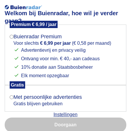
Welkom bij Buienradar, hoe wil je verder
gaan?
Premium € 6,99 / jaar
Mogen we je locatie gebruiken voor het
regen voldoende
weer?
Buienradar Premium
Voor slechts
€ 6,99 per jaar
(€ 0,58 per maand)
Advertentievrij en privacy veilig
Ontvang voor min. € 40,- aan cadeaus
Indien je hier nog geen akkoord op hebt gegeven,
verschijnt er zo een pop-up uit je browser waarin
10% donatie aan Staatsbosbeheer
deze toestemming gevraagd wordt.
Elk moment opzegbaar
Gratis
Is goed, toon de popup
Met persoonlijke advertenties
Gratis blijven gebruiken
water genoeg
Instellingen
Nu niet, misschien later
Door: werner de vliegere
Gemaakt: 10-06-2026, 44x bekeken
Doorgaan
Gebruik je Safari en wil je niet elke dag deze pop-up zien?