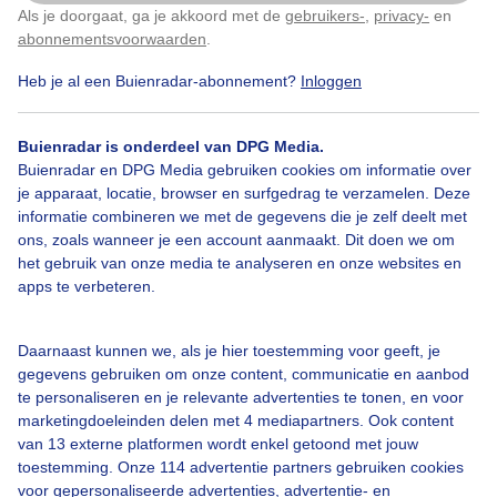
Als je doorgaat, ga je akkoord met de
gebruikers-
,
privacy-
en
Klik
hier
om dit aan te passen
abonnementsvoorwaarden
.
Heb je al een Buienradar-abonnement?
Inloggen
Zomer
Regen
Buienradar is onderdeel van DPG Media.
Buienradar en DPG Media gebruiken cookies om informatie over
Bekijk slideshow
je apparaat, locatie, browser en surfgedrag te verzamelen. Deze
informatie combineren we met de gegevens die je zelf deelt met
ons, zoals wanneer je een account aanmaakt. Dit doen we om
het gebruik van onze media te analyseren en onze websites en
apps te verbeteren.
Een moment geduld aub...
Daarnaast kunnen we, als je hier toestemming voor geeft, je
gegevens gebruiken om onze content, communicatie en aanbod
te personaliseren en je relevante advertenties te tonen, en voor
marketingdoeleinden delen met 4 mediapartners. Ook content
van 13 externe platformen wordt enkel getoond met jouw
toestemming. Onze 114 advertentie partners gebruiken cookies
voor gepersonaliseerde advertenties, advertentie- en
Over Buienradar